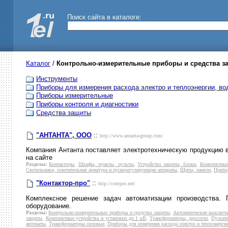
Поиск сайта в каталоге:
Каталог
/
Контрольно-измерительные приборы и средства з
Инструменты
Приборы для измерения расхода электро и теплоэнергии, во
Приборы измерительные
Приборы контроля и диагностики
Средства защиты
"АНТАНТА", ООО
::
http://www.antanta-group.com/
Компания Антанта поставляет электротехническую продукцию в
на сайте
Разделы:
Контакторы
,
Шкафы, пункты, пульты
,
Устройства защиты, блоки
,
Комплектные
Светильники, осветительная арматура и пускорегулирующие аппараты
,
Щиты, панели
,
Прибо
"Контактор-про"
::
http://contpro.net/
Комплексное решение задач автоматизации производства. П
оборудование.
Разделы:
Контрольно-измерительные приборы и средства защиты
,
Автоматические выключа
защиты
,
Комплектные устройства и установки до 1 кВ
,
Трансформаторы, дроссели
,
Пускат
автоматы
,
Трансформаторы силовые
,
Приборы для измерения расхода электро и теплоэнергии