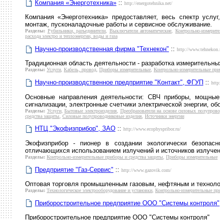
Компания «Энерготехника»
::
http://energotehnika.net/
Компания «Энерготехника» предоставляет, весь спектр услуг
монтаж, пусконаладочные работы и сервисное обслуживание.
Разделы:
Рубильники, разъединители
,
Выключатели автоматические
,
Контрольно-измерит
расхода электро и теплоэнергии, воды и газа
Научно-производственная фирма "Технекон"
::
http://www.tehnekon.
Традиционная область деятельности - разработка измерительны
Разделы:
Услуги
,
Кабель, провод
,
Приборы измерительные
,
Контрольно-измерительные при
Научно-производственное предприятие "Контакт", ФГУП
::
http
Основные направления деятельности: СВЧ приборы, мощные 
сигнализации, электронные счетчики электрической энергии, об
Разделы:
Услуги
,
Бытовые электроизделия
,
Преобразователи на основе силовых полупров
средства защиты
,
Силовые полупроводниковые изделия
,
Источники энергии
НТЦ "Экофизприбор", ЗАО
::
http://www.ecophyspribor.ru/
Экофизприбор - пионер в создании экологически безопасн
отличающихся использованием излучений и источников излучен
Разделы:
Контрольно-измерительные приборы и средства защиты
,
Приборы измерительные
Предприятие "Газ-Сервис"
::
http://www.gazovik.com/
Оптовая торговля промышленным газовым, нефтяным и техноло
Разделы:
Технологическое электрооборудование и установки
,
Контрольно-измерительные пр
Приборостроительное предприятие ООО "Системы контроля"
Приборостроительное предприятие ООО "Системы контроля"