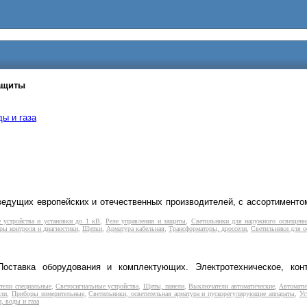
ащиты
ды и газа
едущих европейских и отечественных производителей, с ассортиментом
 устройства и установки до 1 кВ
,
Реле управления и защиты
,
Светильники для наружного освещени
ры контроля и диагностики
,
Щитки
,
Арматура кабельная
,
Трансформаторы, дроссели
,
Светильники для о
оставка оборудования и комплектующих. Электротехническое, конт
тели специальные
,
Светосигнальные устройства
,
Щиты, панели
,
Выключатели автоматические
,
Автомати
ели
,
Приборы измерительные
,
Светильники, осветительная арматура и пускорегулирующие аппараты
,
Ус
, воды и газа