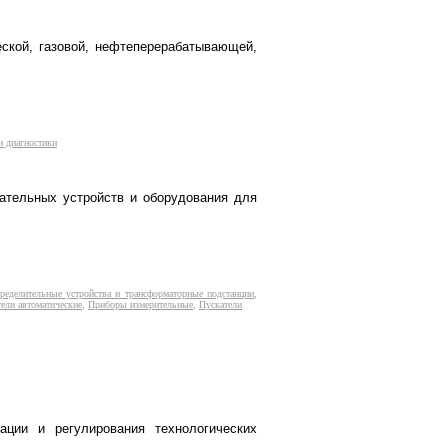
кой, газовой, нефтеперерабатывающей,
и диагностики
гательных устройств и оборудования для
ределительные устройства и трансформаторные подстанции
,
ели автоматические
,
Приборы измерительные
,
Пускатели
ации и регулирования технологических