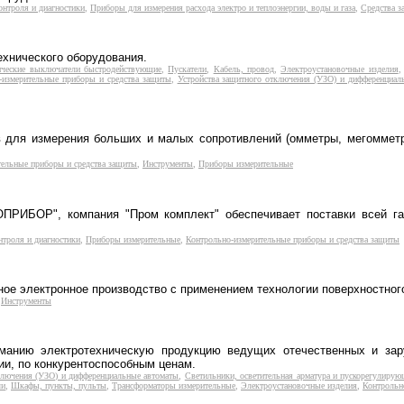
нтроля и диагностики
,
Приборы для измерения расхода электро и теплоэнергии, воды и газа
,
Средства 
хнического оборудования.
ические выключатели быстродействующие
,
Пускатели
,
Кабель, провод
,
Электроустановочные изделия
-измерительные приборы и средства защиты
,
Устройства защитного отключения (УЗО) и дифференциал
в для измерения больших и малых сопротивлений (омметры, мегомметр
тельные приборы и средства защиты
,
Инструменты
,
Приборы измерительные
РИБОР", компания "Пром комплект" обеспечивает поставки всей га
троля и диагностики
,
Приборы измерительные
,
Контрольно-измерительные приборы и средства защиты
ное электронное производство с применением технологии поверхностног
,
Инструменты
анию электротехническую продукцию ведущих отечественных и зару
, по конкурентоспособным ценам.
ключения (УЗО) и дифференциальные автоматы
,
Светильники, осветительная арматура и пускорегулирую
ли
,
Шкафы, пункты, пульты
,
Трансформаторы измерительные
,
Электроустановочные изделия
,
Контрольн