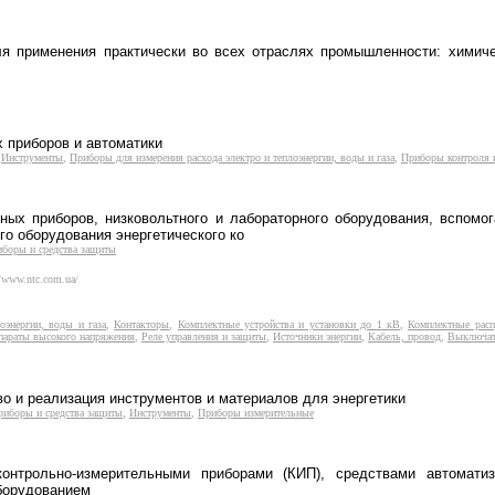
применения практически во всех отраслях промышленности: химичес
 приборов и автоматики
,
Инструменты
,
Приборы для измерения расхода электро и теплоэнергии, воды и газа
,
Приборы контроля 
ных приборов, низковольтного и лабораторного оборудования, вспомо
го оборудования энергетического ко
иборы и средства защиты
//www.ntc.com.ua/
оэнергии, воды и газа
,
Контакторы
,
Комплектные устройства и установки до 1 кВ
,
Комплектные расп
параты высокого напряжения
,
Реле управления и защиты
,
Источники энергии
,
Кабель, провод
,
Выключат
о и реализация инструментов и материалов для энергетики
риборы и средства защиты
,
Инструменты
,
Приборы измерительные
онтрольно-измерительными приборами (КИП), средствами автоматиз
борудованием