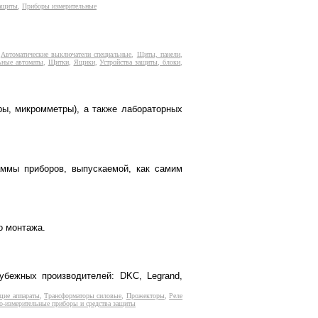
защиты
,
Приборы измерительные
,
Автоматические выключатели специальные
,
Щиты, панели
,
ьные автоматы
,
Щитки
,
Ящики
,
Устройства защиты, блоки
,
ы, микромметры), а также лабораторных
ммы приборов, выпускаемой, как самим
о монтажа.
бежных производителей: DKC, Legrand,
щие аппараты
,
Трансформаторы силовые
,
Прожекторы
,
Реле
о-измерительные приборы и средства защиты