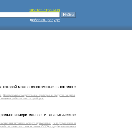
желтая страница
добавить ресурс
 которой можно ознакомиться в каталоге
я
,
Контрольно-измерительные приборы и средства защиты
,
свещения рабочих мест и приборов
рольно-измерительное и аналитическое
ческие выключатели общего применения
,
Реле управления и
тройства защитного отключения (УЗО) и дифференциальные