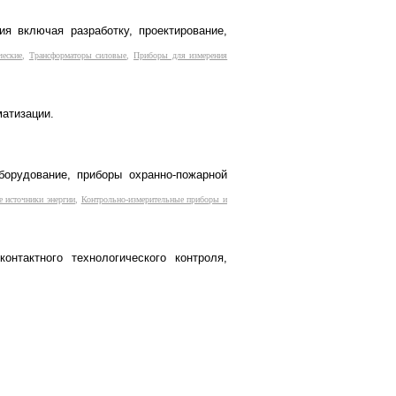
ия включая разработку, проектирование,
ческие
,
Трансформаторы силовые
,
Приборы для измерения
матизации.
орудование, приборы охранно-пожарной
 источники энергии
,
Контрольно-измерительные приборы и
нтактного технологического контроля,