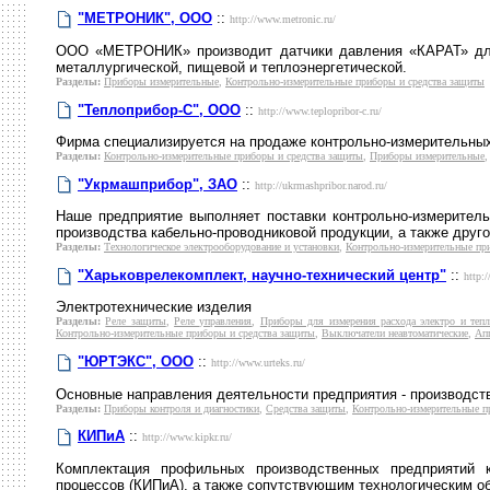
"МЕТРОНИК", ООО
::
http://www.metronic.ru/
ООО «МЕТРОНИК» производит датчики давления «КАРАТ» для 
металлургической, пищевой и теплоэнергетической.
Разделы:
Приборы измерительные
,
Контрольно-измерительные приборы и средства защиты
"Теплоприбор-С", ООО
::
http://www.teplopribor-c.ru/
Фирма специализируется на продаже контрольно-измерительных
Разделы:
Контрольно-измерительные приборы и средства защиты
,
Приборы измерительные
"Укрмашприбор", ЗАО
::
http://ukrmashpribor.narod.ru/
Наше предприятие выполняет поставки контрольно-измеритель
производства кабельно-проводниковой продукции, а также друго
Разделы:
Технологическое электрооборудование и установки
,
Контрольно-измерительные пр
"Харьковрелекомплект, научно-технический центр"
::
http:
Электротехнические изделия
Разделы:
Реле защиты
,
Реле управления
,
Приборы для измерения расхода электро и тепл
Контрольно-измерительные приборы и средства защиты
,
Выключатели неавтоматические
,
Ап
"ЮРТЭКС", ООО
::
http://www.urteks.ru/
Основные направления деятельности предприятия - производств
Разделы:
Приборы контроля и диагностики
,
Средства защиты
,
Контрольно-измерительные п
КИПиА
::
http://www.kipkr.ru/
Комплектация профильных производственных предприятий к
процессов (КИПиА), а также сопутствующим технологическим о