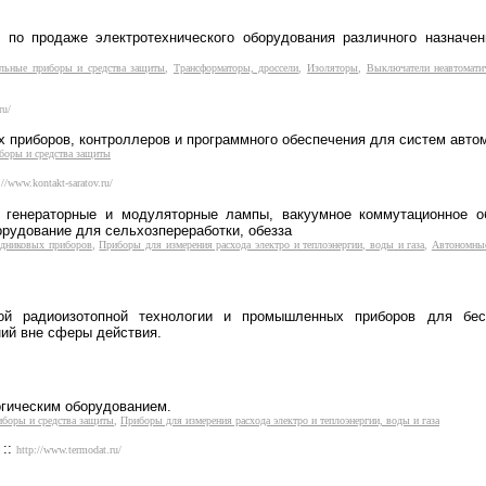
, по продаже электротехнического оборудования различного назначен
ельные приборы и средства защиты
,
Трансформаторы, дроссели
,
Изоляторы
,
Выключатели неавтомати
ru/
х приборов, контроллеров и программного обеспечения для систем авто
боры и средства защиты
://www.kontakt-saratov.ru/
генераторные и модуляторные лампы, вакуумное коммутационное об
орудование для сельхозпереработки, обезза
одниковых приборов
,
Приборы для измерения расхода электро и теплоэнергии, воды и газа
,
Автономные
ой радиоизотопной технологии и промышленных приборов для беско
ий вне сферы действия.
гическим оборудованием.
иборы и средства защиты
,
Приборы для измерения расхода электро и теплоэнергии, воды и газа
::
http://www.termodat.ru/