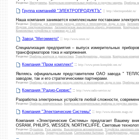
Разделы:
Инструменты
,
Контрольно-измерительные приборы и средства защиты
,
Приборы ко
Группа компанийй "ЭЛЕКТРОПРОДУКТЪ"
::
http://electroprodukt.ru/
Наша компания занимается комплексными поставками электроте
Разделы:
Приборы для измерения расхода электро и теплоэнергии, воды и газа
,
Автомат
Изделия электромонтажные
,
Автоматические выключатели общего применения
,
Контрольно
Комплектные устройства и установки до 1 кВ
Завод "Мегомметр"
::
http://www.omm.ru/
Специализация предприятия – выпуск измерительных приборо
трансформаторов тока и напряжения.
Разделы:
Приборы контроля и диагностики
,
Трансформаторы, дроссели
,
Контрольно-измери
Компания "Пром комплект"
::
http://www.prom-komplekt.nm.ru/
Являясь официальным представителем ОАО завода " ТЕПЛОП
заводом, так и его стратегическими партнерами.
Разделы:
Приборы для измерения расхода электро и теплоэнергии, воды и газа
,
Приборы кон
Компания "Радио-Сервис"
::
http://www.radio-service.ru/
Разработка электронных устройств любой сложности, современ
Разделы:
Приборы измерительные
,
Контрольно-измерительные приборы и средства защиты
Компания "Электрические Системы"
::
http://www.elsistem.mags.ru/
Компания «Электрические Системы» предлагает Вашему вним
OSRAM, PHILIPS, WESSEN, NORTHCLIFFE, Световые технологии
Разделы:
Пускатели
,
Реле защиты
,
Выключатели автоматические
,
Устройства защитного от
управления и защиты
,
Арматура кабельная
,
Светильники бытовые
,
Трансформаторы, дроссе