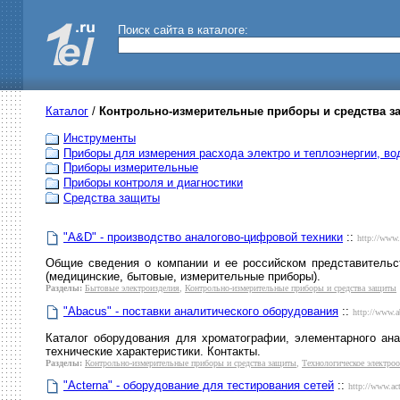
Поиск сайта в каталоге:
Каталог
/
Контрольно-измерительные приборы и средства з
Инструменты
Приборы для измерения расхода электро и теплоэнергии, во
Приборы измерительные
Приборы контроля и диагностики
Средства защиты
"A&D" - производство аналогово-цифровой техники
::
http://www.
Общие сведения о компании и ее российском представительст
(медицинские, бытовые, измерительные приборы).
Разделы:
Бытовые электроизделия
,
Контрольно-измерительные приборы и средства защиты
"Abacus" - поставки аналитического оборудования
::
http://www.a
Каталог оборудования для хроматографии, элементарного ана
технические характеристики. Контакты.
Разделы:
Контрольно-измерительные приборы и средства защиты
,
Технологическое электроо
"Acterna" - оборудование для тестирования сетей
::
http://www.act