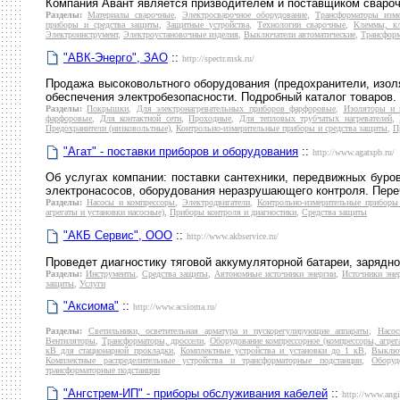
Компания Авант является призводителем и поставщиком свароч
Разделы:
Материалы сварочные
,
Электросварочное оборудование
,
Трансформаторы изме
приборы и средства защиты
,
Защитные устройства
,
Технологии сварочные
,
Клеммы, к
Электроинструмент
,
Электроустановочные изделия
,
Выключатели автоматические
,
Трансформ
"АВК-Энерго", ЗАО
::
http://spectr.msk.ru/
Продажа высоковольтного оборудования (предохранители, изол
обеспечения электробезопасности. Подробный каталог товаров. 
Разделы:
Покрышки
,
Для электронагревательных приборов фарфоровые
,
Изоляторы и 
фарфоровые
,
Для контактной сети
,
Проходные
,
Для тепловых трубчатых нагревателей
,
Предохранители (низковольтные)
,
Контрольно-измерительные приборы и средства защиты
,
П
"Агат" - поставки приборов и оборудования
::
http://www.agatspb.ru/
Об услугах компании: поставки сантехники, передвижных буро
электронасосов, оборудования неразрушающего контроля. Пере
Разделы:
Насосы и компрессоры
,
Электродвигатели
,
Контрольно-измерительные приборы
агрегаты и установки насосные)
,
Приборы контроля и диагностики
,
Средства защиты
"АКБ Сервис", ООО
::
http://www.akbservice.ru/
Проведет диагностику тяговой аккумуляторной батареи, зарядно
Разделы:
Инструменты
,
Средства защиты
,
Автономные источники энергии
,
Источники эне
защиты
,
Услуги
"Аксиома"
::
http://www.acsioma.ru/
Разделы:
Светильники, осветительная арматура и пускорегулирующие аппараты
,
Насо
Вентиляторы
,
Трансформаторы, дроссели
,
Оборудование компрессорное (компрессоры, агрег
кВ для стационарной прокладки
,
Комплектные устройства и установки до 1 кВ
,
Выключ
Комплектные распределительные устройства и трансформаторные подстанции
,
Оборуд
трансформаторные подстанции
"Ангстрем-ИП" - приборы обслуживания кабелей
::
http://www.angi