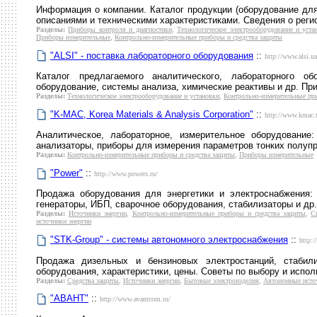
Информация о компании. Каталог продукции (оборудование для
описаниями и техническими характеристиками. Сведения о реги
Разделы:
Приборы контроля и диагностики
,
Технологическое электрооборудование и уста
Приборы измерительные
,
Контрольно-измерительные приборы и средства защиты
"ALSI" - поставка лабораторного оборудования
::
http://www.alsi.ua
Каталог предлагаемого аналитического, лабораторного о
оборудование, системы анализа, химические реактивы и др. Пр
Разделы:
Технологическое электрооборудование и установки
,
Контрольно-измерительные пр
"K-MAC, Korea Materials & Analysis Corporation"
::
http://www.kmac.
Аналитическое, лабораторное, измерительное оборудование
анализаторы, приборы для измерения параметров тонких полупр
Разделы:
Контрольно-измерительные приборы и средства защиты
,
Приборы измерительные
"Power"
::
http://www.powers.ru/
Продажа оборудования для энергетики и электроснабжения:
генераторы, ИБП, сварочное оборудования, стабилизаторы и др. 
Разделы:
Источники энергии
,
Контрольно-измерительные приборы и средства защиты
,
С
источники энергии
"STK-Group" - системы автономного электроснабжения
::
http:/
Продажа дизельных и бензиновых электростанций, стабили
оборудования, характеристики, цены. Советы по выбору и испол
Разделы:
Средства защиты
,
Источники энергии
,
Бытовые электроизделия
,
Автономные исто
"АВАНТ"
::
http://www.avantcom.ru/