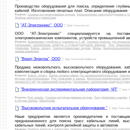
Производство оборудования для поиска, определения глубин
кабелей. Изготовление печатных плат. Описание оборудования.
Разделы:
Силовые полупроводниковые изделия
,
Технологическое электрооборудование и ус
Приборы контроля и диагностики
"АТ-Электроникс", ООО
::
http://www.at-e.ru/
ООО "АТ-Электроникс" специализируется на поставк
электромеханических компонентов, устройств промышленной ав
Разделы:
Комплектные устройства и установки до 1 кВ
,
Световые приборы для взрывооп
Светильники, осветительная арматура и пускорегулирующие аппараты
,
Реле управлени
управления
,
Кабель, провод
,
Электроустановочные изделия
,
Щитки
,
Контрольно-измерите
зажимы контактные
"Визит-Электра", ООО
::
http://www.vizit-elektra.ru/
Продажа низковольтного, высоковольтного оборудования, каб
комплектация и сборка любого электрощитового оборудования и
Разделы:
Кабель, провод
,
Кабели силовые гибкие для нестационарной прокладки
,
Электро
Изделия электромонтажные
,
Реле управления и защиты
,
Контрольно-измерительные прибо
силовые на 1 кВ для стационарной прокладки
,
Светильники, осветительная арматура и пуск
"Внедренческая экспериментальная лаборатория, ЧП"
::
http:/
Разделы:
Реле защиты
,
Силовые полупроводниковые изделия
,
Реле управления и защиты
,
и средства защиты
,
Микросхемы
"Высоковольтное испытательное оборудование "
::
http://www.itp
Наше предприятие является производителем и поставщико
предназначенного для поиска трасс кабельных линий, выс
кабельных линий, контроля релейной защиты и автоматик
Разделы:
Приборы контроля и диагностики
,
Приборы измерительные
,
Контрольно-измерите