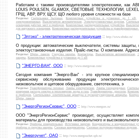
Работаем с такими производителями электротехники, как 
LOUIS POULSEN, GLAMOX, СВЕТОВЫЕ ТЕХНОЛОГИИ, LEXEL, D
ГРЩ, АВР, ВРУ, ЩСУ, ЩО любого уровня сложности на базе
Разделы:
Светильники бытовые
,
Комплектные устройства и установки до 1 кВ
электромонтажные
,
Выключатели автоматические
,
Электроустановочные изделия
,
Светильн
освещения рабочих мест и приборов
,
Комплектные распределительные устройства
,
Выключат
для наружного освещения
,
Комплектные распределительные устройства и трансформаторные 
"Элтэко" - электротехническая продукция
::
http://www.elteko.ru/
О продукции: автоматические выключатели, системы защиты, 
электоустановочные изделия. Прайс-листы. О компании. Адреса
Разделы:
Щиты, панели
,
Средства защиты
,
Контакторы
,
Выключатели автоматические
,
Э
защиты
,
Комплектные устройства и установки до 1 кВ
"ЭНЕРГО-ВАН", ООО
::
http://www.energovan.com/
Сегодня компания "Энерго-Ван" - это крупное специализи
сервисному обслуживанию продукции электротехническог
низковольтное и щитовое оборудование, светотехника, э
Разделы:
Трансформаторы силовые
,
Лампы электрические
,
Лампы газоразрядные
,
Светиль
измерения расхода электро и теплоэнергии, воды и газа
,
Трансформаторы, дроссели
,
Комплект
и приборов
,
Светильники, осветительная арматура и пускорегулирующие аппараты
,
Контро
Щиты, панели
"ЭнергоРегионСервис", ООО
::
http://www.energors.ru/
ООО "ЭнергоРегионСервис" производит, осуществляет компл
материалы для производства низковольтного и высоковольтного
Разделы:
Приборы измерительные
,
Источники энергии
,
Конденсаторы и конденсаторные ус
приборы и средства защиты
,
Силовые конденсаторы
,
Силовые полупроводниковые изделия
,
"Энергоучет", ОАО
::
http://www.energouchet.spb.ru/