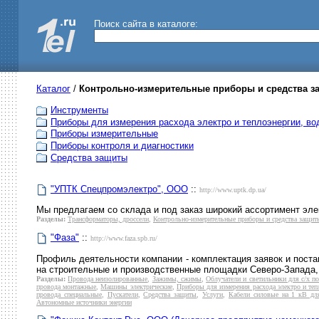
Поиск сайта в каталоге:
Каталог
/
Контрольно-измерительные приборы и средства з
Инструменты
Приборы для измерения расхода электро и теплоэнергии, во
Приборы измерительные
Приборы контроля и диагностики
Средства защиты
"УПТК Спецпромэлектро", OOO
::
http://www.uptk.dp.ua/
Мы предлагаем со склада и под заказ широкий ассортимент эл
Разделы:
Трансформаторы, дроссели
,
Контрольно-измерительные приборы и средства защит
"Фаза"
::
http://www.faza.spb.ru/
Профиль деятельности компании - комплектация заявок и пост
на строительные и производственные площадки Северо-Запада, 
Разделы:
Провода неизолированные
,
Зажимы, сжимы
,
Облучатели и светильники для с/х п
провода монтажные
,
Машины электрические
,
Приборы для измерения расхода электро и теп
провода специальные
,
Пускатели
,
Средства защиты
,
Услуги
,
Кабели силовые на 1 кВ дл
Автономные источники энергии