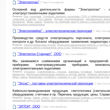
"Электроплан"
::
http://www.eplan.by/
Основной вид деятельности фирмы "Электроплан" - опт
электроустановочными изделиями.
Разделы:
Реле управления
,
Устройства защитного отключения (УЗО) и дифференциальные
управления и защиты
,
Реле защиты
,
Изделия электромонтажные
,
Автоматические выкл
Контакторы
,
Щиты, панели
,
Приборы для измерения расхода электро и теплоэнергии, вод
Выключатели и переключатели
"Электроприбор" - электротехническая продукция
::
http://www.elp
Производство средств электрозащиты персонала, электроиз
контроля и др. Каталог оборудования: заземления, индикаторы 
Разделы:
Электроустановочные изделия
,
Контрольно-измерительные приборы и средства 
измерения расхода электро и теплоэнергии, воды и газа
,
Приборы измерительные
"Электротех-Стандарт", ООО
::
http://www.eltehst.ru/
Мы занимаемся снабжением организаций и предприятий: 
приборами, электровакуумными приборами, низковол
электромонтажными изделиями.
Разделы:
Пускатели
,
Трансформаторы, дроссели
,
Защитные устройства
,
Трансформато
Контакторы
,
Контрольно-измерительные приборы и средства защиты
,
Приборы контроля и 
Щиты, панели
,
Комплектные устройства и установки до 1 кВ
,
Электроустановочные изделия
"Элсис" - поставки электротехнической продукции
::
http://www.td
Кабельно-проводниковая продукция, светотехника (светильн
оборудование, счетчики и пр. Перечень продукции, цены. Спра
Разделы:
Щитки
,
Кабель, провод
,
Контрольно-измерительные приборы и средства защи
теплоэнергии, воды и газа
,
Комплектные устройства и установки до 1 кВ
"ЭЛТОН", ООО
::
http://www.eltonltd.ru/