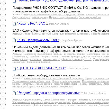
"Феникс Контакт Рус, ООО (Дочернее предприятие немецкого
Предприятие PHOENIX CONTACT GmbH & Co. KG является прои
и электронного интерфейсного оборудования.
Разделы:
Контрольно-измерительные приборы и средства защиты
,
Электроустановочные
Средства защиты
,
Кабель, провод
,
Изделия электромонтажные
,
Защитные устройства
"Хакель Рос", ЗАО
::
http://www.hakel.ru/
ЗАО «Хакель Рос» является представителем и дистрибьютором
Разделы:
Трансформаторы, дроссели
,
Контрольно-измерительные приборы и средства защит
"ХПМ Электрокабель", ЗАО
::
http://www.hpm.ru/
Основным видом деятельности компании является комплексная 
и импортного производства) для объектов жилого и промышленн
Разделы:
Контрольно-измерительные приборы и средства защиты
,
Светильники для о
газоразрядные
,
Устройства защиты, блоки
,
Световые приборы для взрывоопасных поме
Провода и шнуры силовые
,
Комплектные устройства и установки до 1 кВ
,
Трансформатор
Прожекторы
,
Светильники бытовые
"ЦЕНТРКАБЕЛЬПРИБОР", ООО
::
http://www.ckpr.ru/
Приборы, электрооборудование и механизмы
Разделы:
Кабели силовые на 1 кВ для стационарной прокладки
,
Провода и шнуры си
Волоконно-оптические кабели связи
,
Провода неизолированные
,
Контрольно-измерительн
зажимы контактные
,
Кабели связи и передачи информации
,
Провода обмоточные
,
Арма
нестационарной прокладки
,
Кабели и провода специальные
"Эледом" - продажа электрооборудования
::
http://www.eledom.ru/
Разделы:
Средства защиты
,
Щитки
,
Кабели связи и передачи информации
,
Разъёмы
,
Компле
Контрольно-измерительные приборы и средства защиты
,
Светильники, осветительная армат
зажимы контактные
,
Кабели и провода монтажные
,
Электроустановочные изделия
,
Арматура