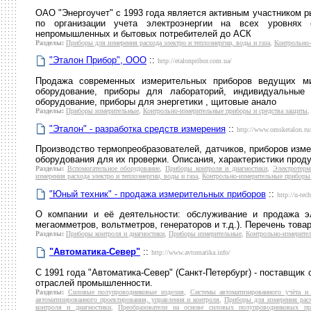
ОАО "Энергоучет" с 1993 года является активным участником р
по организации учета электроэнергии на всех уровнях
непромышленных и бытовых потребителей до АСК
Разделы:
Приборы для измерения расхода электро и теплоэнергии, воды и газа
,
Контрольно-
"Эталон Прибор", ООО
::
http://etalonpribor.com.ua/
Продажа современных измерительных приборов ведущих ми
оборудование, приборы для лабораторий, индивидуальные 
оборудование, приборы для энергетики , щитовые анало
Разделы:
Приборы измерительные
,
Контрольно-измерительные приборы и средства защиты
"Эталон" - разработка средств измерения
::
http://www.omsketalon.ru
Производство термопреобразователей, датчиков, приборов изме
оборудования для их проверки. Описания, характеристики проду
Разделы:
Вспомогательное оборудование
,
Приборы контроля и диагностики
,
Электротерм
измерения расхода электро и теплоэнергии, воды и газа
,
Контрольно-измерительные приборы 
"Юный техник" - продажа измерительных приборов
::
http://u-tec
О компании и её деятельности: обслуживание и продажа эл
мегаомметров, вольтметров, генераторов и т.д.). Перечень тов
Разделы:
Приборы контроля и диагностики
,
Приборы измерительные
,
Контрольно-измерите
"Автоматика-Север"
::
http://www.avtomatika.info/
С 1991 года "Автоматика-Север" (Санкт-Петербург) - поставщик
отраслей промышленности.
Разделы:
Силовые полупроводниковые изделия
,
Системы автоматизированного учёта и
автоматизированного проектирования, управления и контроля
,
Приборы для измерения расх
контроля и диагностики
,
Преобразователи на основе силовых полупроводниковых пр