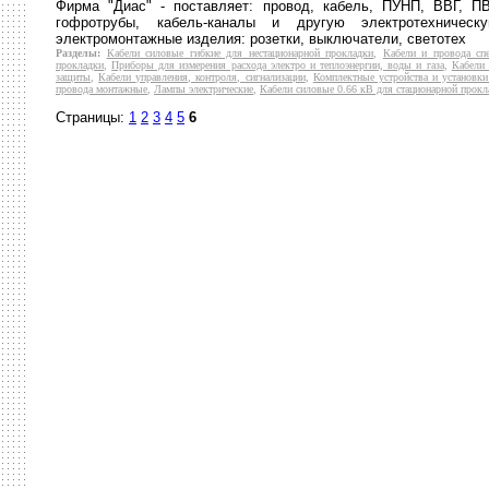
Фирма "Диас" - поставляет: провод, кабель, ПУНП, ВВГ, П
гофротрубы, кабель-каналы и другую электротехничес
электромонтажные изделия: розетки, выключатели, светотех
Разделы:
Кабели силовые гибкие для нестационарной прокладки
,
Кабели и провода сп
прокладки
,
Приборы для измерения расхода электро и теплоэнергии, воды и газа
,
Кабели 
защиты
,
Кабели управления, контроля, сигнализации
,
Комплектные устройства и установк
провода монтажные
,
Лампы электрические
,
Кабели силовые 0.66 кВ для стационарной прокл
Страницы:
1
2
3
4
5
6