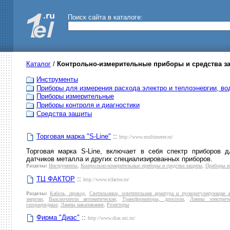
Поиск сайта в каталоге:
Каталог
/
Контрольно-измерительные приборы и средства з
Инструменты
Приборы для измерения расхода электро и теплоэнергии, во
Приборы измерительные
Приборы контроля и диагностики
Средства защиты
Торговая марка "S-Line"
::
http://www.multimeter.ru/
Торговая марка S-Line, включает в себя спектр приборов 
датчиков металла и других специализированных приборов.
Разделы:
Инструменты
,
Контрольно-измерительные приборы и средства защиты
,
Приборы и
ТЦ ФАКТОР
::
http://www.tcfactor.ru/
Разделы:
Кабель, провод
,
Светильники, осветительная арматура и пускорегулирующие 
энергии
,
Выключатели автоматические
,
Трансформаторы, дроссели
,
Лампы электриче
газоразрядные
,
Лампы накаливания
,
Резисторы
Фирма "Диас"
::
http://www.dias.mi.ru/