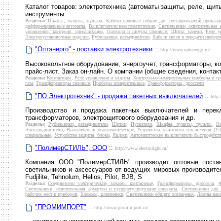
Каталог товаров: электротехника (автоматы защиты, реле, щиты
инструменты.
Разделы:
Шкафы, пункты, пульты
,
Кабели силовые гибкие для нестационарной проклад
дифференциальные автоматы
,
Выключатели неавтоматические
,
Светильники, осветительная 
управления, контроля, сигнализации
,
Провода и шнуры силовые
,
Щиты, панели
,
Реле у
Электроустановочные изделия
,
Рубильники, разъединители
,
Кабели связи и передачи инфор
"Оптэнерго" - поставки электротехники
::
http://www.optenergo.ru/
Высоковольтное оборудование, энергоучет, трансформаторы, ко
прайс-лист. Заказ он-лайн. О компании (общие сведения, контакт
Разделы:
Контакторы
,
Реле управления и защиты
,
Контрольно-измерительные приборы и ср
газа
,
Трансформаторы силовые
,
Приборы измерительные
,
Трансформаторы, дроссели
"ПО Электротехник" - продажа пакетных выключателей
::
http:
Производство и продажа пакетных выключателей и перекл
трансформаторов, электрощитового оборудования и др.
Разделы:
Рубильники, разъединители
,
Щитки
,
Пускатели
,
Шкафы, пункты, пульты
,
Вы
Электродвигатели
,
Выключатели неавтоматические
,
Устройства защитного отключения (У
специальные
,
Устройства защиты, блоки
,
Ящики
,
Автоматические выключатели быстродейс
"ПолимерСТИЛЬ", ООО
::
http://www.electrolight.ru/
Компания ООО "ПолимерСТИЛЬ" производит оптовые поставк
светильников и аксессуаров от ведущих мировых производителе
Fudjilite, Tehnolum, Helios, Pilot, BJB, S
Разделы:
Соединители электрические, зажимы контактные
,
Трансформаторы, дроссели
,
Светильники, осветительная арматура и пускорегулирующие аппараты
,
Светильники для
рабочих мест и приборов
,
Клеммы, клеммники
,
Светильники общего освещения
,
Лампы нак
"ПРОМИМПОРТ"
::
http://www.promimport.ru/