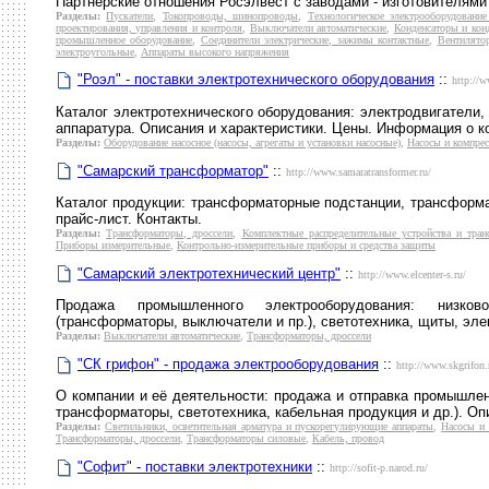
Партнерские отношения Росэлвест с заводами - изготовителями
Разделы:
Пускатели
,
Токопроводы, шинопроводы
,
Технологическое электрооборудование
проектирования, управления и контроля
,
Выключатели автоматические
,
Конденсаторы и кон
промышленное оборудование
,
Соединители электрические, зажимы контактные
,
Вентилято
электроугольные
,
Аппараты высокого напряжения
"Роэл" - поставки электротехнического оборудования
::
http://w
Каталог электротехнического оборудования: электродвигатели,
аппаратура. Описания и характеристики. Цены. Информация о к
Разделы:
Оборудование насосное (насосы, агрегаты и установки насосные)
,
Насосы и компре
"Самарский трансформатор"
::
http://www.samaratransformer.ru/
Каталог продукции: трансформаторные подстанции, трансформат
прайс-лист. Контакты.
Разделы:
Трансформаторы, дроссели
,
Комплектные распределительные устройства и тран
Приборы измерительные
,
Контрольно-измерительные приборы и средства защиты
"Самарский электротехнический центр"
::
http://www.elcenter-s.ru/
Продажа промышленного электрооборудования: низково
(трансформаторы, выключатели и пр.), светотехника, щиты, эле
Разделы:
Выключатели автоматические
,
Трансформаторы, дроссели
"СК грифон" - продажа электрооборудования
::
http://www.skgrifon.
О компании и её деятельности: продажа и отправка промышлен
трансформаторы, светотехника, кабельная продукция и др.). Оп
Разделы:
Светильники, осветительная арматура и пускорегулирующие аппараты
,
Насосы и
Трансформаторы, дроссели
,
Трансформаторы силовые
,
Кабель, провод
"Софит" - поставки электротехники
::
http://sofit-p.narod.ru/