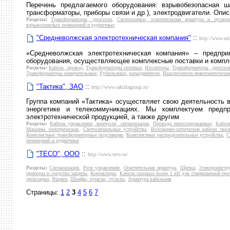
Перечень предлагаемого оборудования: взрывобезопасная ша
трансформаторы, приборы связи и др.), электродвигатели. Опис
Разделы:
Трансформаторы, дроссели
,
Светильники, осветительная арматура и пускор
взрывоопасных помещений и рудничные
"Средневолжская электротехническая компания"
::
http://www.set
«Средневолжская электротехническая компания» – предпр
оборудования, осуществляющее комплексные поставки и компл
Разделы:
Кабель, провод
,
Трансформаторы силовые
,
Изоляторы
,
Трансформаторы, дроссел
Трансформаторы измерительные
,
Рубильники, разъединители
,
Выключатели неавтоматически
"Тактика", ЗАО
::
http://www.taktikagroup.ru/
Группа компаний «Тактика» осуществляет свою деятельность в
энергетике и телекоммуникациях. Мы комплектуем предпр
электротехнической продукцией, а также другим
Разделы:
Кабели управления, контроля, сигнализации
,
Провода неизолированные
,
Кабел
Машины электрические
,
Светосигнальные устройства
,
Волоконно-оптические кабели связ
Комплектные трансформаторные подстанции
,
Комплектные распределительные устройства
,
С
помещений и рудничные
"ТЕСО", ООО
::
http://www.teco.ru/
Разделы:
Сигнализация
,
Реле управления
,
Осветительная арматура
,
Щитки
,
Электроинстр
приборы и средства защиты
,
Контакторы
,
Кабели силовые более 1 кВ для стационарной про
прокладки
,
Ящики
,
Шкафы, пункты, пульты
,
Арматура кабельная
Страницы:
1
2
3
4
5
6
7