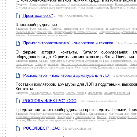
... контрольно-измерительной техники, средств автоматизации и
Разделы:
Трансформаторы, дроссели
,
Приборы контроля и диагностики
,
Контрольно-изм
Системы автоматизированного проектирования, управления и контроля
,
Дроссели
,
Системы а
"Промтехэнерго"
::
http://www.promteh.com.ua/
Электрооборудование.
Разделы:
Реле защиты
,
Приборы измерительные
,
Конденсаторы и конденсаторные уста
приборы и средства защиты
,
Трансформаторы измерительные
,
Конденсаторные установки и
энергии
,
Автономные источники энергии
"Промэлектроавтоматика" - энергетика и техника
::
http://www.pea
О фирме: история, контакты. Каталог оборудования: эле
оборудование и др. Строительно-монтажные работы. Описания. 
Разделы:
Щиты, панели
,
Комплектные устройства и установки до 1 кВ
,
Трансформаторы си
Реле защиты
,
Электродвигатели
,
Автоматические выключатели общего применения
,
Выкл
Комплектные трансформаторные подстанции
,
Реле управления
,
Комплектные распределительн
"Росизолятор" - изоляторы и арматура для ЛЭП
::
http://www.rosizo
Поставки изоляторов, арматуры для ЛЭП и подстанций, высоков
Контакты.
Разделы:
Трансформаторы, дроссели
,
Кабель, провод
,
Изоляторы
,
Арматура кабельная
"РОСПОЛЬ-ЭЛЕКТРО", ООО
::
http://www.rospol-electro.ru/
Представляет электрооборудование производства Польши, Герм
Разделы:
Комплектные распределительные устройства
,
Сигнализация
,
Магистральные
,
Комп
контактные некоммутационные
,
Токопроводы, шинопроводы
,
Прочие
,
Трансформаторы сил
пульты
,
Щитки
,
Изделия электромонтажные
,
Электроустановочные изделия
"РОСЭЛВЕСТ", ЗАО
::
http://www.elwest.ru/