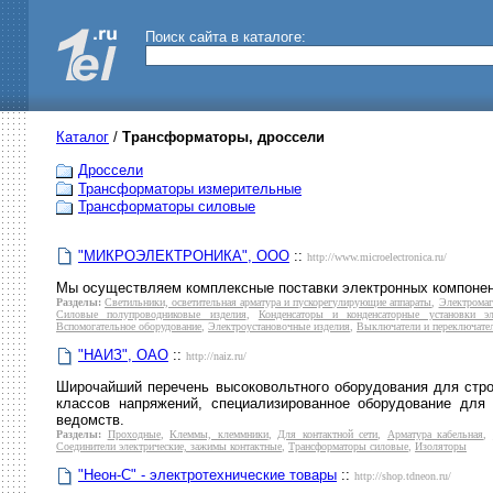
Поиск сайта в каталоге:
Каталог
/
Трансформаторы, дроссели
Дроссели
Трансформаторы измерительные
Трансформаторы силовые
"МИКРОЭЛЕКТРОНИКА", ООО
::
http://www.microelectronica.ru/
Мы осуществляем комплексные поставки электронных компонент
Разделы:
Светильники, осветительная арматура и пускорегулирующие аппараты
,
Электромаг
Силовые полупроводниковые изделия
,
Конденсаторы и конденсаторные установки эл
Вспомогательное оборудование
,
Электроустановочные изделия
,
Выключатели и переключате
"НАИЗ", ОАО
::
http://naiz.ru/
Широчайший перечень высоковольтного оборудования для стро
классов напряжений, специализированное оборудование для
ведомств.
Разделы:
Проходные
,
Клеммы, клеммники
,
Для контактной сети
,
Арматура кабельная
,
Соединители электрические, зажимы контактные
,
Трансформаторы силовые
,
Изоляторы
"Неон-С" - электротехнические товары
::
http://shop.tdneon.ru/