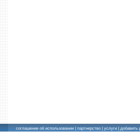
соглашение об использовании
|
партнерство
|
услуги
|
добавить 