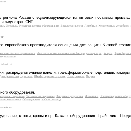
ьные
о региона России специализирующихся на оптовых поставках промышл
 и ряду стран СНГ.
тки
,
Опорные
,
Электросварочное оборудование
,
Электродвигатели
,
Линейные
,
Комплектные устройства и
pl/
го европейского производителя оснащения для защиты бытовой техник
чатели общего применения
,
Автоматические выключатели быстродействующие
,
Услуги
,
Трансформат
мерительные
.izhnet.ru/
тки, распределительные панели, трансформаторные подстанции, камеры 
Трансформаторы, дроссели
,
Шкафы, пункты, пульты
,
Щиты, панели
,
Ящики
ного оборудования.
териалы сварочные
,
Технологии сварочные
,
Защитные устройства
,
Источники
,
Электросварочное обору
ажимы контактные
,
Оборудование
,
Кабель, провод
ww.avis.ru/
удование, станки, краны и пр. Каталог оборудования. Прайс-лист. Пре