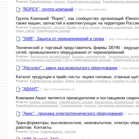
Разделы:
Трансформаторы, дроссели
,
Трансформаторы силовые
,
Трансформаторы измерител
"ROPEX", группа компаний
::
http://www.ropex.info/
Группа Компаний "Ropex", как сообщество организаций Южног
также машин, запчастей и комплектующих на территории России
Разделы:
Трансформаторы, дроссели
,
Шкафы, пункты, пульты
,
Машины электрические
,
Щи
Щиты, панели
,
Трансформаторы силовые
"SMB", Защита от перенапряжений и грома
::
http://www.smb.poznan.
Технический и торговый представитель фирмы DEHN - ведуще
сетей, промышленного оборудования от перенапряжений
Разделы:
Выключатели автоматические
,
Бытовые электроизделия
,
Автоматические выклю
Устройства защитного отключения (УЗО) и дифференциальные автоматы
,
Трансформаторы из
"Абсолют" - завод высоковольтного оборудования
::
http://absolut
Каталог продукции и прайс-листы: ящики силовые, этажные щи
Разделы:
Трансформаторы силовые
,
Щитки
,
Комплектные устройства и установки до 1 кВ
,
"АВАНТ"
::
http://www.avantcom.ru/
Компания Авант является призводителем и поставщиком свароч
Разделы:
Клеммы, клеммники
,
Трансформаторы силовые
,
Выключатели автоматические
,
Ма
Трансформаторы измерительные
,
Трансформаторы, дроссели
,
Соединители электрические, з
"Авис" - продажа электротехнического оборудования
::
http://w
Трансформаторы, высоковольтное, низковольтное, электро обор
работам. Контакты.
Разделы:
Услуги
,
Трансформаторы, дроссели