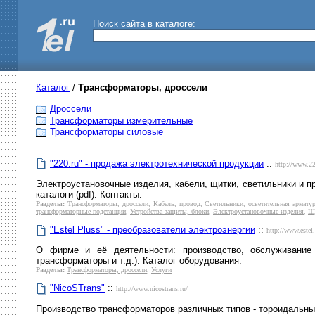
Поиск сайта в каталоге:
Каталог
/
Трансформаторы, дроссели
Дроссели
Трансформаторы измерительные
Трансформаторы силовые
"220.ru" - продажа электротехнической продукции
::
http://www.22
Электроустановочные изделия, кабели, щитки, светильники и 
каталоги (pdf). Контакты.
Разделы:
Трансформаторы, дроссели
,
Кабель, провод
,
Светильники, осветительная армату
трансформаторные подстанции
,
Устройства защиты, блоки
,
Электроустановочные изделия
,
Щи
"Estel Pluss" - преобразователи электроэнергии
::
http://www.estel.
О фирме и её деятельности: производство, обслуживание э
трансформаторы и т.д.). Каталог оборудования.
Разделы:
Трансформаторы, дроссели
,
Услуги
"NicoSTrans"
::
http://www.nicostrans.ru/
Производство трансформаторов различных типов - тороидальн