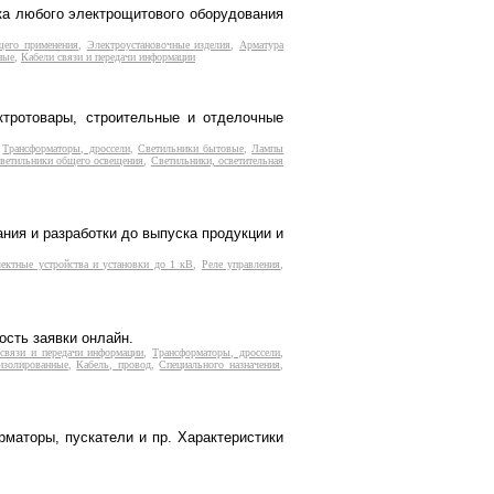
рка любого электрощитового оборудования
щего применения
,
Электроустановочные изделия
,
Арматура
ные
,
Кабели связи и передачи информации
ктротовары, строительные и отделочные
,
Трансформаторы, дроссели
,
Светильники бытовые
,
Лампы
ветильники общего освещения
,
Светильники, осветительная
ния и разработки до выпуска продукции и
ектные устройства и установки до 1 кВ
,
Реле управления
,
ость заявки онлайн.
связи и передачи информации
,
Трансформаторы, дроссели
,
изолированные
,
Кабель, провод
,
Специального назначения
,
маторы, пускатели и пр. Характеристики