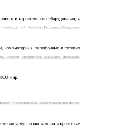
енного и строительного оборудования, а
 установки до 1 кВ
,
Изоляторы
,
Проходные
,
Оборудование
,
и, компьютерных, телефонных и сотовых
оры, дроссели
,
Автоматические выключатели специальные
,
КСО и пр.
дование
,
Электроинструмент
,
Электроустановочные изделия
,
дложение услуг по монтажным и проектным