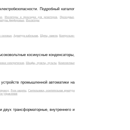
электробезопасности. Подробный каталог
ые
,
Изоляторы и прокладки для резисторов
,
Проходные
,
рматуры фарфоровые
,
Изоляторы
 силовые
,
Арматура кабельная
,
Щиты, панели
,
Контрольно-
высоковольтные косинусные конденсаторы,
новки электрические
,
Шкафы, пункты, пульты
,
Комплектные
, устройств промышленной автоматики на
 провод
,
Реле защиты
,
Светильники, осветительная арматура
ле управления
и двух трансформаторные, внутреннего и