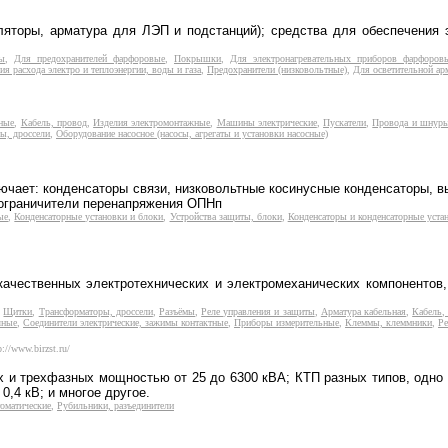
ляторы, арматура для ЛЭП и подстанций); средства для обеспечения 
ты
,
Для предохранителей фарфоровые
,
Покрышки
,
Для электронагревательных приборов фарфоров
я расхода электро и теплоэнергии, воды и газа
,
Предохранители (низковольтные)
,
Для осветительной а
ные
,
Кабель, провод
,
Изделия электромонтажные
,
Машины электрические
,
Пускатели
,
Провода и шнуры
ы, дроссели
,
Оборудование насосное (насосы, агрегаты и установки насосные)
ючает: конденсаторы связи, низковольтные косинусные конденсаторы, 
 ограничители перенапряжения ОПНп
ые
,
Конденсаторные установки и блоки
,
Устройства защиты, блоки
,
Конденсаторы и конденсаторные уста
качественных электротехнических и электромеханических компонентов
,
Щитки
,
Трансформаторы, дроссели
,
Разъёмы
,
Реле управления и защиты
,
Арматура кабельная
,
Кабель,
чные
,
Соединители электрические, зажимы контактные
,
Приборы измерительные
,
Клеммы, клеммники
,
Ре
p://www.birzst.ru/
и трехфазных мощностью от 25 до 6300 кВА; КТП разных типов, одно 
,4 кВ; и многое другое.
оматические
,
Рубильники, разъединители