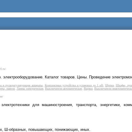
0.ru/
пр. электрооборудование. Каталог товаров. Цены. Проведение электро
ра и пускорегулирующие аппараты
,
Комплектные устройства и установки до 1 кВ
,
Щитки
,
Шкафы, пун
ты, панели
,
Лампы электрические
,
Выключатели автоматические
,
Ящики
,
Выключатели неавтоматическ
ee/
лектротехники для машиностроения, транспорта, энергетики, комму
ых, Ш-образных, повышающих, понижающих, иных.