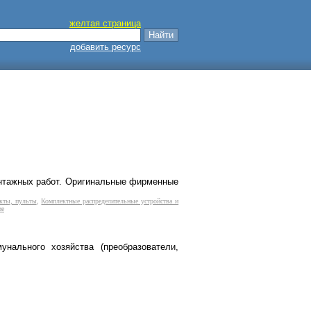
желтая страница
добавить ресурс
монтажных работ. Оригинальные фирменные
кты, пульты
,
Комплектные распределительные устройства и
ие
нального хозяйства (преобразователи,