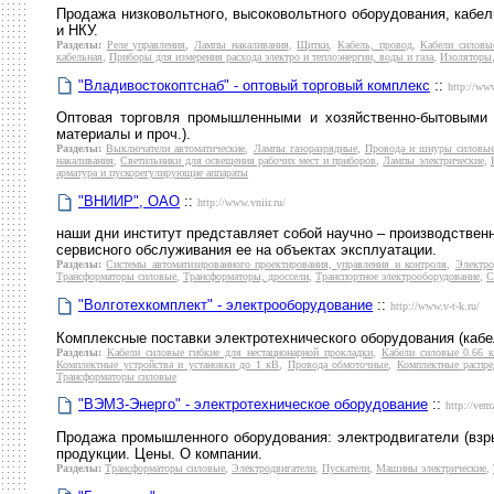
Продажа низковольтного, высоковольтного оборудования, кабел
и НКУ.
Разделы:
Реле управления
,
Лампы накаливания
,
Щитки
,
Кабель, провод
,
Кабели силовы
кабельная
,
Приборы для измерения расхода электро и теплоэнергии, воды и газа
,
Изоляторы
"Владивостокоптснаб" - оптовый торговый комплекс
::
http://ww
Оптовая торговля промышленными и хозяйственно-бытовыми т
материалы и проч.).
Разделы:
Выключатели автоматические
,
Лампы газоразрядные
,
Провода и шнуры силовы
накаливания
,
Светильники для освещения рабочих мест и приборов
,
Лампы электрические
,
арматура и пускорегулирующие аппараты
"ВНИИР", ОАО
::
http://www.vniir.ru/
наши дни институт представляет собой научно – производственн
сервисного обслуживания ее на объектах эксплуатации.
Разделы:
Системы автоматизированного проектирования, управления и контроля
,
Электро
Трансформаторы силовые
,
Трансформаторы, дроссели
,
Транспортное электрооборудование
,
С
"Волготехкомплект" - электрооборудование
::
http://www.v-t-k.ru/
Комплексные поставки электротехнического оборудования (кабел
Разделы:
Кабели силовые гибкие для нестационарной прокладки
,
Кабели силовые 0.66 
Комплектные устройства и установки до 1 кВ
,
Провода обмоточные
,
Комплектные распре
Трансформаторы силовые
"ВЭМЗ-Энерго" - электротехническое оборудование
::
http://vem
Продажа промышленного оборудования: электродвигатели (взры
продукции. Цены. О компании.
Разделы:
Трансформаторы силовые
,
Электродвигатели
,
Пускатели
,
Машины электрические
,