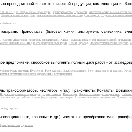
ьно-проводниковой и светотехнической продукции, комплектация и сбо
е 0.66 кВ для стационарной прокладки
,
Трансформаторы, дроссели
,
Автоматические выключатели об
,
Лампы электрические
,
Контрольно-измерительные приборы и средства защиты
,
Изделия электромонтаж
w.vladsnab.ru/
оварами. Прайс-листы (бытовая химия, инструмент, сантехника, эле
е
,
Кабели управления, контроля, сигнализации
,
Кабели силовые гибкие для нестационарной прокладки
Кабели силовые 0.66 кВ для стационарной прокладки
,
Кабель, провод
,
Электроустановочные изделия
,
С
ое предприятие, способное выполнять полный цикл работ - от исследова
установочные изделия
,
Пускатели
,
Реле защиты
,
Электротранспорт
,
Реле управления и защиты
,
Компл
истемы автоматизированного управления и регулирования
ь, трансформаторы, изоляторы и пр.). Прайс-листы. Контакты. Возможн
кВ для стационарной прокладки
,
Щиты, панели
,
Изоляторы
,
Кабели и провода специальные
,
Кабели 
делительные устройства и трансформаторные подстанции
,
Выключатели неавтоматические
,
Провода не
z-energo.spb.ru/
возащищенные, крановые и др.), частотные преобразователи, трансфор
Трансформаторы, дроссели