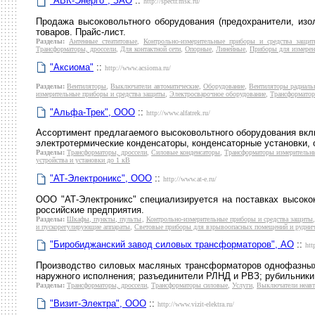
"АВК-Энерго", ЗАО
::
http://spectr.msk.ru/
Продажа высоковольтного оборудования (предохранители, изо
товаров. Прайс-лист.
Разделы:
Антенные стеатитовые
,
Контрольно-измерительные приборы и средства защи
Трансформаторы, дроссели
,
Для контактной сети
,
Опорные
,
Линейные
,
Приборы для измерени
"Аксиома"
::
http://www.acsioma.ru/
Разделы:
Вентиляторы
,
Выключатели автоматические
,
Оборудование
,
Вентиляторы радиаль
измерительные приборы и средства защиты
,
Электросварочное оборудование
,
Трансформатор
"Альфа-Трек", ООО
::
http://www.alfatrek.ru/
Ассортимент предлагаемого высоковольтного оборудования вкл
электротермические конденсаторы, конденсаторные установки,
Разделы:
Трансформаторы, дроссели
,
Силовые конденсаторы
,
Трансформаторы измерительн
устройства и установки до 1 кВ
"АТ-Электроникс", ООО
::
http://www.at-e.ru/
ООО "АТ-Электроникс" специализируется на поставках высоко
российские предприятия.
Разделы:
Шкафы, пункты, пульты
,
Контрольно-измерительные приборы и средства защиты
и пускорегулирующие аппараты
,
Световые приборы для взрывоопасных помещений и рудни
"Биробиджанский завод силовых трансформаторов", АО
::
htt
Производство силовых масляных трансформаторов однофазных 
наружного исполнения; разъединители РЛНД и РВЗ; рубильники 0
Разделы:
Трансформаторы, дроссели
,
Трансформаторы силовые
,
Услуги
,
Выключатели неавт
"Визит-Электра", ООО
::
http://www.vizit-elektra.ru/