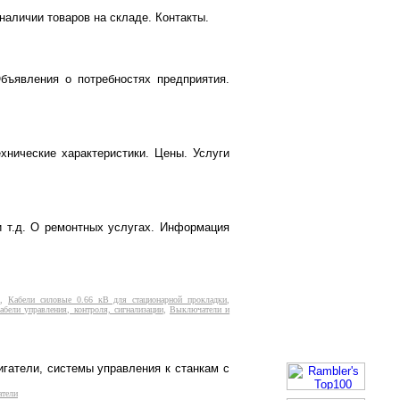
аличии товаров на складе. Контакты.
Объявления о потребностях предприятия.
хнические характеристики. Цены. Услуги
и т.д. О ремонтных услугах. Информация
я
,
Кабели силовые 0.66 кВ для стационарной прокладки
,
абели управления, контроля, сигнализации
,
Выключатели и
гатели, системы управления к станкам с
атели