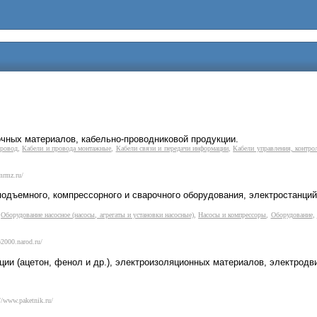
очных материалов, кабельно-проводниковой продукции.
провод
,
Кабели и провода монтажные
,
Кабели связи и передачи информации
,
Кабели управления, контрол
mrmz.ru/
одъемного, компрессорного и сварочного оборудования, электростанций
,
Оборудование насосное (насосы, агрегаты и установки насосные)
,
Насосы и компрессоры
,
Оборудование
,
o2000.narod.ru/
ии (ацетон, фенол и др.), электроизоляционных материалов, электродв
//www.paketnik.ru/