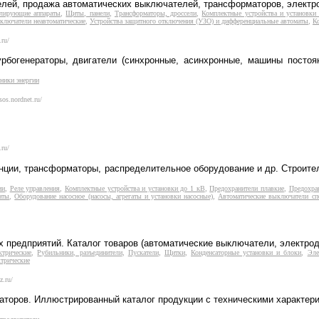
лей, продажа автоматических выключателей, трансформаторов, электро
улирующие аппараты
,
Щиты, панели
,
Трансформаторы, дроссели
,
Комплектные устройства и установки
ключатели неавтоматические
,
Устройства защитного отключения (УЗО) и дифференциальные автоматы
,
К
.ru/
рбогенераторы, двигатели (синхронные, асинхронные, машины постоян
ники энергии
asos.nordnet.ru/
.ru/
анции, трансформаторы, распределительное оборудование и др. Строит
ии
,
Реле управления
,
Комплектные устройства и установки до 1 кВ
,
Предохранители плавкие
,
Предохра
аты
,
Оборудование насосное (насосы, агрегаты и установки насосные)
,
Автоматические выключатели сп
предприятий. Каталог товаров (автоматические выключатели, электродв
ктрические
,
Рубильники, разъединители
,
Пускатели
,
Щитки
,
Конденсаторные установки и блоки
,
Эле
трические
z.ru/
раторов. Иллюстрированный каталог продукции с техническими характер