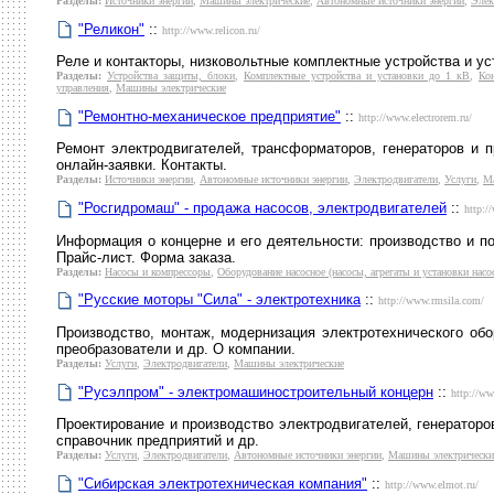
Разделы:
Источники энергии
,
Машины электрические
,
Автономные источники энергии
,
Элек
"Реликон"
::
http://www.relicon.ru/
Реле и контакторы, низковольтные комплектные устройства и у
Разделы:
Устройства защиты, блоки
,
Комплектные устройства и установки до 1 кВ
,
Ко
управления
,
Машины электрические
"Ремонтно-механическое предприятие"
::
http://www.electrorem.ru/
Ремонт электродвигателей, трансформаторов, генераторов и 
онлайн-заявки. Контакты.
Разделы:
Источники энергии
,
Автономные источники энергии
,
Электродвигатели
,
Услуги
,
Ма
"Росгидромаш" - продажа насосов, электродвигателей
::
http:/
Информация о концерне и его деятельности: производство и по
Прайс-лист. Форма заказа.
Разделы:
Насосы и компрессоры
,
Оборудование насосное (насосы, агрегаты и установки насо
"Русские моторы "Сила" - электротехника
::
http://www.rmsila.com/
Производство, монтаж, модернизация электротехнического обо
преобразователи и др. О компании.
Разделы:
Услуги
,
Электродвигатели
,
Машины электрические
"Русэлпром" - электромашиностроительный концерн
::
http://ww
Проектирование и производство электродвигателей, генераторов
справочник предприятий и др.
Разделы:
Услуги
,
Электродвигатели
,
Автономные источники энергии
,
Машины электрически
"Сибирская электротехническая компания"
::
http://www.elmot.ru/