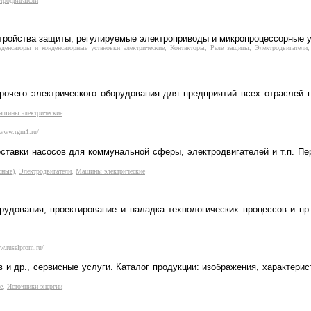
тродвигатели
стройства защиты, регулируемые электроприводы и микропроцессорные у
нденсаторы и конденсаторные установки электрические
,
Контакторы
,
Реле защиты
,
Электродвигатели
прочего электрического оборудования для предприятий всех отраслей
шины электрические
/www.rgm1.ru/
ставки насосов для коммунальной сферы, электродвигателей и т.п. Пе
сные)
,
Электродвигатели
,
Машины электрические
рудования, проектирование и наладка технологических процессов и пр
w.ruselprom.ru/
 и др., сервисные услуги. Каталог продукции: изображения, характерис
е
,
Источники энергии