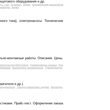
щитового оборудования и др.
 до 1 кВ
,
Пускатели
,
Щитки
,
Автоматические выключатели
онтакторы
,
Ящики
ного тока), электронасосы. Технические
ельно-монтажные работы. Описания. Цены.
нители быстродействующие
,
Трансформаторы силовые
,
Реле
ециальные
,
Выключатели автоматические
,
Трансформаторы,
игатели и др.).
ктродвигатели
,
Электроустановочные изделия
,
Изоляторы
,
истиками. Прайс-лист. Оформление заказа