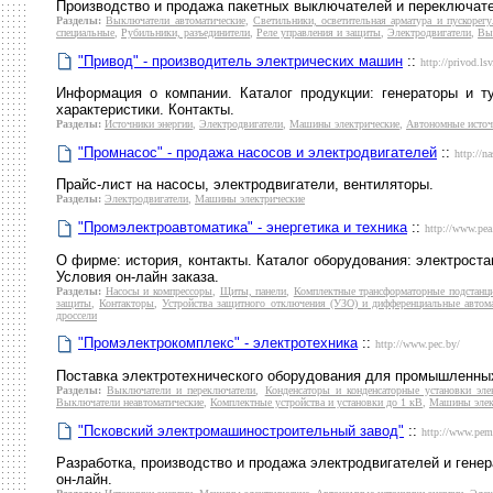
Производство и продажа пакетных выключателей и переключате
Разделы:
Выключатели автоматические
,
Светильники, осветительная арматура и пускорег
специальные
,
Рубильники, разъединители
,
Реле управления и защиты
,
Электродвигатели
,
Вы
"Привод" - производитель электрических машин
::
http://privod.lsv
Информация о компании. Каталог продукции: генераторы и ту
характеристики. Контакты.
Разделы:
Источники энергии
,
Электродвигатели
,
Машины электрические
,
Автономные источ
"Промнасос" - продажа насосов и электродвигателей
::
http://n
Прайс-лист на насосы, электродвигатели, вентиляторы.
Разделы:
Электродвигатели
,
Машины электрические
"Промэлектроавтоматика" - энергетика и техника
::
http://www.pea
О фирме: история, контакты. Каталог оборудования: электрост
Условия он-лайн заказа.
Разделы:
Насосы и компрессоры
,
Щиты, панели
,
Комплектные трансформаторные подстанц
защиты
,
Контакторы
,
Устройства защитного отключения (УЗО) и дифференциальные автом
дроссели
"Промэлектрокомплекс" - электротехника
::
http://www.pec.by/
Поставка электротехнического оборудования для промышленных 
Разделы:
Выключатели и переключатели
,
Конденсаторы и конденсаторные установки эле
Выключатели неавтоматические
,
Комплектные устройства и установки до 1 кВ
,
Машины элек
"Псковский электромашиностроительный завод"
::
http://www.pem
Разработка, производство и продажа электродвигателей и гене
он-лайн.