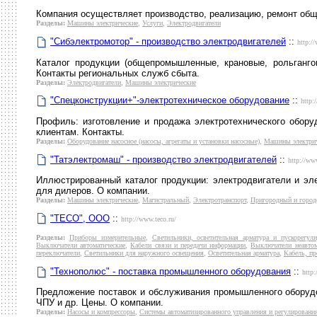
Компания осуществляет производство, реализацию, ремонт общ
Разделы:
Машины электрические
,
Услуги
,
Электродвигатели
"Сибэлектромотор" - производство электродвигателей
::
http:/
Каталог продукции (общепромышленные, крановые, рольгангов
Контакты региональных служб сбыта.
Разделы:
Электродвигатели
,
Машины электрические
"Спецконструкции+"-электротехническое оборудование
::
http:
Профиль: изготовление и продажа электротехнического оборуд
клиентам. Контакты.
Разделы:
Оборудование насосное (насосы, агрегаты и установки насосные)
,
Машины электрич
"Татэлектромаш" - производство электродвигателей
::
http://ww
Иллюстрированный каталог продукции: электродвигатели и эл
для дилеров. О компании.
Разделы:
Машины электрические
,
Магистральный
,
Электротранспорт
,
Пригородный и город
"ТЕСО", ООО
::
http://www.teco.ru/
Разделы:
Приборы измерительные
,
Светильники, осветительная арматура и пускорегу
Выключатели автоматические
,
Кабели связи и передачи информации
,
Выключатели неавтом
переключатели
,
Светильники для наружного освещения
,
Осветительная арматура
,
Кабель, п
"Технополюс" - поставка промышленного оборудования
::
http
Предложение поставок и обслуживания промышленного оборудов
ЧПУ и др. Цены. О компании.
Разделы:
Насосы и компрессоры
,
Системы автоматизированного управления и регулировани