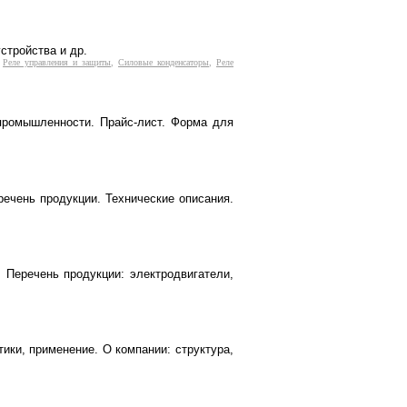
стройства и др.
,
Реле управления и защиты
,
Силовые конденсаторы
,
Реле
 промышленности. Прайс-лист. Форма для
речень продукции. Технические описания.
. Перечень продукции: электродвигатели,
тики, применение. О компании: структура,