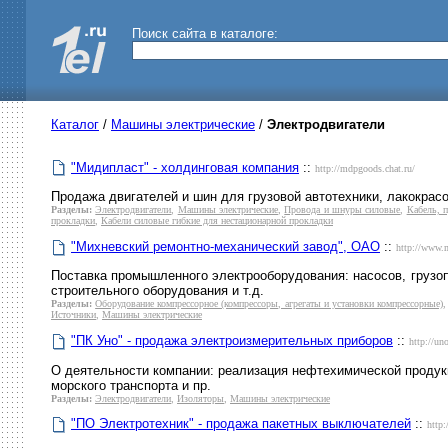
Поиск сайта в каталоге:
Каталог
/
Машины электрические
/
Электродвигатели
"Мидипласт" - холдинговая компания
::
http://mdpgoods.chat.ru/
Продажа двигателей и шин для грузовой автотехники, лакокрас
Разделы:
Электродвигатели
,
Машины электрические
,
Провода и шнуры силовые
,
Кабель, 
прокладки
,
Кабели силовые гибкие для нестационарной прокладки
"Михневский ремонтно-механический завод", ОАО
::
http://www.
Поставка промышленного электрооборудования: насосов, грузоп
строительного оборудования и т.д.
Разделы:
Оборудование компрессорное (компрессоры, агрегаты и установки компрессорные)
Источники
,
Машины электрические
"ПК Уно" - продажа электроизмерительных приборов
::
http://un
О деятельности компании: реализация нефтехимической продукц
морского транспорта и пр.
Разделы:
Электродвигатели
,
Изоляторы
,
Машины электрические
"ПО Электротехник" - продажа пакетных выключателей
::
http: