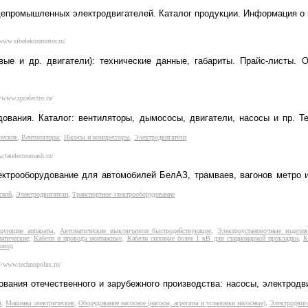
епромышленных электродвигателей. Каталог продукции. Информация о н
/www.sibelektromotor.ru/
ые и др. двигатели): технические данные, габариты. Прайс-листы. 
//www.spcelectro.ru/
ования. Каталог: вентиляторы, дымососы, двигатели, насосы и пр. Те
еские
,
Вентиляторы
,
Насосы и компрессоры
,
Электродвигатели
w.tatelectromash.ru/
ектрооборудование для автомобилей БелАЗ, трамваев, вагонов метро 
ской
,
Электродвигатели
,
Транспортное электрооборудование
лирующие аппараты
,
Автоматические выключатели быстродействующие
,
Электроустановочные издели
атические
,
Кабели и провода монтажные
,
Кабели силовые более 1 кВ для стационарной прокладки
,
К
ровод
://www.technopolus.ru/
ания отечественного и зарубежного производства: насосы, электродви
я
,
Машины электрические
,
Оборудование насосное (насосы, агрегаты и установки насосные)
,
Электродвиг