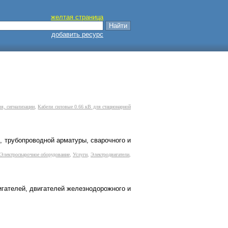
желтая страница
добавить ресурс
я, сигнализации
,
Кабели силовые 0.66 кВ для стационарной
, трубопроводной арматуры, сварочного и
Электросварочное оборудование
,
Услуги
,
Электродвигатели
,
игателей, двигателей железнодорожного и