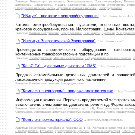
Разделы:
Вентиляторы радиальные
,
Электронагреватели
,
Электрокалориферы
,
Вентил
компрессоры
,
Электрокотлы
,
Машины электрические
,
Электропечи
,
Вентиляторы
,
Техно
Оборудование насосное (насосы, агрегаты и установки насосные)
,
Электродвигатели
"Ибикус" - поставки электрооборудования
::
http://www.ubicus.pl.ru/
Каталог электрооборудования: пускатели, кнопочные посты
крановое оборудование, прочее. Иллюстрации. Цены. Контакта
Разделы:
Машины электрические
,
Реле управления
,
Реле защиты
,
Пускатели
,
Реле управлен
"Институт Энергетической Электроники"
::
http://www.ipe.ru/
Производство энергетического оборудования: когенерато
контейнерные трансформаторные подстанции и пр.
Разделы:
Электродвигатели
,
Машины электрические
,
Нетрадиционные источники энергии
,
И
"Ка эС Ти" - дизельные двигатели "ЯМЗ"
::
http://www.ymz.ru/
Продажа автомобильных дизельных двигателей и запчастей
лакокрасочной продукции различного назначения.
Разделы:
Машины электрические
,
Электродвигатели
"Комплект энергопром" - продажа электротехники
::
http://www.kt
Информация о компании. Перечень предлагаемой электротехниче
выключатели, электрощиты, двигатели, реле и т.д. Форма заказ
Разделы:
Комплектные устройства и установки до 1 кВ
,
Реле управления и защиты
Светильники, осветительная арматура и пускорегулирующие аппараты
,
Лампы электрические
"Комплектпромматериалы", ООО
::
http://www.complectprom.ru/
Разделы:
Комплектные устройства и установки до 1 кВ
,
Контрольно-измерительные при
Электродвигатели
,
Пускатели
,
Трансформаторы, дроссели
,
Насосы и компрессоры
,
Кабель, п