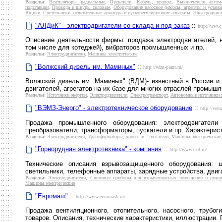
Разделы:
Вентиляторы радиальные
,
Пускатели
,
Кабель, провод
,
Выключатели автома
подстанции
,
Провода и шнуры силовые
,
Оборудование насосное (насосы, агрегаты и устано
Ящики
,
Светильники, осветительная арматура и пускорегулирующие аппараты
,
Электродвига
"АЛДиК" - электродвигатели со склада и под заказ
::
http://www.a
Описание деятельности фирмы: продажа электродвигателей, 
том числе для котеджей), вибраторов промышленных и пр.
Разделы:
Электродвигатели
,
Машины электрические
"Волжский дизель им. Маминых"
::
http://vdm-plant.ru/
Волжский дизель им. Маминых" (ВДМ)- известный в России и 
двигателей, агрегатов на их базе для многих отраслей промышл
Разделы:
Источники энергии
,
Электродвигатели
,
Электротранспорт
,
Автономные источники 
"ВЭМЗ-Энерго" - электротехническое оборудование
::
http://vem
Продажа промышленного оборудования: электродвигатели
преобразователи, трансформаторы, пускатели и пр. Характерис
Разделы:
Электродвигатели
,
Трансформаторы, дроссели
,
Пускатели
,
Машины электрические
"Горнорудная электротехника" - компания
::
http://www.exd.ru/
Технические описания взрывозащищенного оборудования: 
светильники, телефонные аппараты, зарядные устройства, двиг
Разделы:
Электродвигатели
,
Световые приборы для взрывоопасных помещений и рудн
Машины электрические
"Евромаш"
::
http://www.evromash.ru/
Продажа вентиляционного, отопительного, насосного, трубог
товаров. Описания, технические характеристики, иллюстрации. 