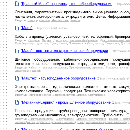
"Красный Маяк" - производство виброоборудования
::
http://www.
Описания, характеристики производимого вибрационного обор
назначения, асинхронные электродвигатели. Цены. Информация 
Разделы:
Электродвигатели
,
Машины электрические
"Маст"
::
http://www.must.nnov.ru/
Кабель и провод (силовой, установочный, телефонный, брониров
Разделы:
Опорные
,
Ящики
,
Для предохранителей фарфоровые
,
Для осветительной ар
Трансформаторы, дроссели
,
Щиты, панели
,
Проходные
,
Кабель, провод
,
Покрышки
,
Для кон
"Маст" - поставки электротехнической продукции
::
http://www.61
Щитовое оборудование, кабельно-проводниковая продукц
электротехническая продукция (электродвигатели, реле, трансф
Разделы:
Кабели и провода монтажные
,
Трансформаторы, дроссели
,
Электродвигатели
управления и защиты
"Маштех" - грузоподъемное оборудование
::
http://www.mashtech.ru/
Электротельферы, гидравлические тележки, тяговые аккум
комплектующие. Перечень продукции. Технические характерист
Разделы:
Источники энергии
,
Электродвигатели
,
Машины электрические
"Механика-Сервис" - промышленное оборудование
::
http://www.
Перечень продукции: трубопроводная запорная арматура, 
грузоподъемные механизмы, электродвигатели. Прайс-листы. О
Разделы:
Электрокалориферы
,
Электрокотлы
,
Машины электрические
,
Насосы и компр
насосное (насосы, агрегаты и установки насосные)
,
Электротермическое промышленное обору
"Миассэлектроаппарат" - электротехнический завод
::
http://www