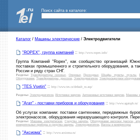
Поиск сайта в каталоге:
Каталог
/
Машины электрические
/
Электродвигатели
"ROPEX", группа компаний
::
http://www.ropex.info/
Группа Компаний "Ropex", как сообщество организаций Южн
поставках промышленного и строительного оборудования, а та
России и ряду стран СНГ.
Разделы:
Трансформаторы силовые
,
Опорные
,
Проходные
,
Шкафы, пункты, пульты
,
Оборудование
,
Трансформаторы, дроссели
,
Электродвигатели
,
Электросварочное оборудован
"TES Vsetin"
::
http://www.tes.cz/default_ru.asp/
Разделы:
Электродвигатели
,
Источники энергии
,
Автономные источники энергии
,
Машины эл
"Агат" - поставки приборов и оборудования
::
http://www.agatspb.ru/
Об услугах компании: поставки сантехники, передвижных буро
электронасосов, оборудования неразрушающего контроля. Пере
Разделы:
Машины электрические
,
Средства защиты
,
Оборудование насосное (насосы, агр
измерительные приборы и средства защиты
,
Электродвигатели
,
Насосы и компрессоры
"Аксиома"
::
http://www.acsioma.ru/