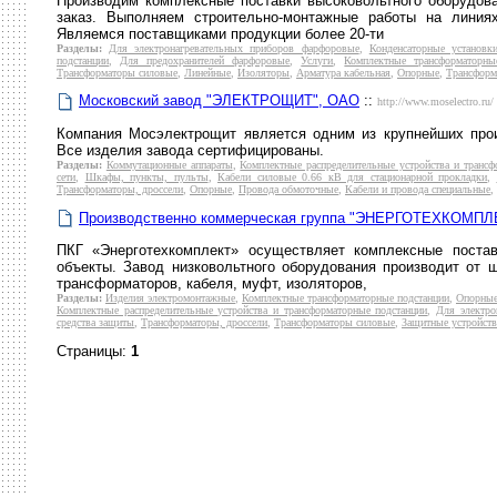
Производим комплексные поставки высоковольтного оборудова
заказ. Выполняем строительно-монтажные работы на линия
Являемся поставщиками продукции более 20-ти
Разделы:
Для электронагревательных приборов фарфоровые
,
Конденсаторные установк
подстанции
,
Для предохранителей фарфоровые
,
Услуги
,
Комплектные трансформаторны
Трансформаторы силовые
,
Линейные
,
Изоляторы
,
Арматура кабельная
,
Опорные
,
Трансформ
Московский завод "ЭЛЕКТРОЩИТ", ОАО
::
http://www.moselectro.ru/
Компания Мосэлектрощит является одним из крупнейших прои
Все изделия завода сертифицированы.
Разделы:
Коммутационные аппараты
,
Комплектные распределительные устройства и трансф
сети
,
Шкафы, пункты, пульты
,
Кабели силовые 0.66 кВ для стационарной прокладки
,
Трансформаторы, дроссели
,
Опорные
,
Провода обмоточные
,
Кабели и провода специальные
,
Производственно коммерческая группа "ЭНЕРГОТЕХКОМПЛ
ПКГ «Энерготехкомплект» осуществляет комплексные поста
объекты. Завод низковольтного оборудования производит от щ
трансформаторов, кабеля, муфт, изоляторов,
Разделы:
Изделия электромонтажные
,
Комплектные трансформаторные подстанции
,
Опорны
Комплектные распределительные устройства и трансформаторные подстанции
,
Для электро
средства защиты
,
Трансформаторы, дроссели
,
Трансформаторы силовые
,
Защитные устройств
Страницы:
1