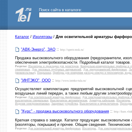
Поиск сайта в каталоге:
Каталог
/
Изоляторы
/
Для осветительной арматуры фарфор
"АВК-Энерго", ЗАО
::
http://spectr.msk.ru/
Продажа высоковольтного оборудования (предохранители, изол
обеспечения электробезопасности. Подробный каталог товаров. 
Разделы:
Изоляторы и прокладки для резисторов
,
Контрольно-измерительные приборы и с
стеатитовые
,
Для тепловых трубчатых нагревателей
,
Для предохранителей фарфоровые
,
Ли
(низковольтные)
,
Покрышки
,
Приборы для измерения расхода электро и теплоэнергии, воды 
"ИНТЭКО", ООО
::
http://www.inteko-tula.ru/
Осуществляет комплектацию предприятий высоковольтной сце
воздушных линий передач, а также любым другим электрообору
Разделы:
Для осветительной арматуры фарфоровые
,
Для электронагревательных приборов 
выключатели специальные
,
Выключатели автоматические
,
Арматура кабельная
,
Изоляторы
Изделия электромонтажные
,
Защитные устройства
,
Выключатели и переключатели
,
Проходн
"Курс" - продажа высоковольтного оборудования
::
http://kurs.vluk
Краткая справка о заводе. Каталог продукции: высоковольтное
(изоляторы, покрышки) и прочее. Общие сведения. Технические 
Разделы:
Для осветительной арматуры фарфоровые
,
Изоляторы
,
Для электронагревательны