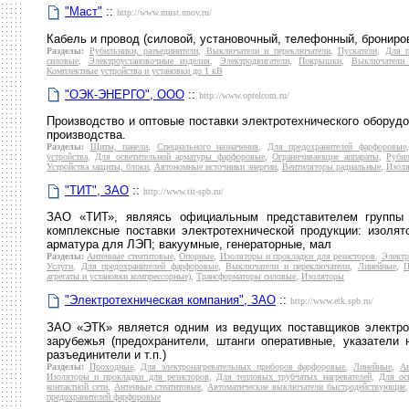
"Маст"
::
http://www.must.nnov.ru/
Кабель и провод (силовой, установочный, телефонный, брониров
Разделы:
Рубильники, разъединители
,
Выключатели и переключатели
,
Пускатели
,
Для п
силовые
,
Электроустановочные изделия
,
Электродвигатели
,
Покрышки
,
Выключатели 
Комплектные устройства и установки до 1 кВ
"ОЭК-ЭНЕРГО", ООО
::
http://www.optelcom.ru/
Производство и оптовые поставки электротехнического оборудо
производства.
Разделы:
Щиты, панели
,
Специального назначения
,
Для предохранителей фарфоровые
устройства
,
Для осветительной арматуры фарфоровые
,
Ограничивающие аппараты
,
Рубил
Устройства защиты, блоки
,
Автономные источники энергии
,
Вентиляторы радиальные
,
Изол
"ТИТ", ЗАО
::
http://www.tit-spb.ru/
ЗАО «ТИТ», являясь официальным представителем группы п
комплексные поставки электротехнической продукции: изоля
арматура для ЛЭП; вакуумные, генераторные, мал
Разделы:
Антенные стеатитовые
,
Опорные
,
Изоляторы и прокладки для резисторов
,
Электр
Услуги
,
Для предохранителей фарфоровые
,
Выключатели и переключатели
,
Линейные
,
П
агрегаты и установки компрессорные)
,
Трансформаторы силовые
,
Изоляторы
"Электротехническая компания", ЗАО
::
http://www.etk.spb.ru/
ЗАО «ЭТК» является одним из ведущих поставщиков электро
зарубежья (предохранители, штанги оперативные, указатели 
разъединители и т.п.)
Разделы:
Проходные
,
Для электронагревательных приборов фарфоровые
,
Линейные
,
Ав
Изоляторы и прокладки для резисторов
,
Для тепловых трубчатых нагревателей
,
Для ос
контактной сети
,
Антенные стеатитовые
,
Автоматические выключатели быстродействующие
предохранителей фарфоровые