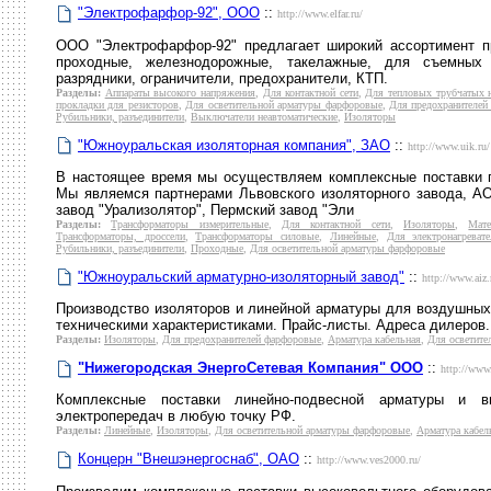
"Электрофарфор-92", ООО
::
http://www.elfar.ru/
ООО "Электрофарфор-92" предлагает широкий ассортимент п
проходные, железнодорожные, такелажные, для съемных 
разрядники, ограничители, предохранители, КТП.
Разделы:
Аппараты высокого напряжения
,
Для контактной сети
,
Для тепловых трубчатых н
прокладки для резисторов
,
Для осветительной арматуры фарфоровые
,
Для предохранителей
Рубильники, разъединители
,
Выключатели неавтоматические
,
Изоляторы
"Южноуральская изоляторная компания", ЗАО
::
http://www.uik.ru/
В настоящее время мы осуществляем комплексные поставки п
Мы являемся партнерами Львовского изоляторного завода, АО
завод "Урализолятор", Пермский завод "Эли
Разделы:
Трансформаторы измерительные
,
Для контактной сети
,
Изоляторы
,
Мат
Трансформаторы, дроссели
,
Трансформаторы силовые
,
Линейные
,
Для электронагрева
Рубильники, разъединители
,
Проходные
,
Для осветительной арматуры фарфоровые
"Южноуральский арматурно-изоляторный завод"
::
http://www.aiz.
Производство изоляторов и линейной арматуры для воздушных 
техническими характеристиками. Прайс-листы. Адреса дилеров.
Разделы:
Изоляторы
,
Для предохранителей фарфоровые
,
Арматура кабельная
,
Для осветите
"Нижегородская ЭнергоСетевая Компания" ООО
::
http://www.
Комплексные поставки линейно-подвесной арматуры и в
электропередач в любую точку РФ.
Разделы:
Линейные
,
Изоляторы
,
Для осветительной арматуры фарфоровые
,
Арматура кабел
Концерн "Внешэнергоснаб", ОАО
::
http://www.ves2000.ru/