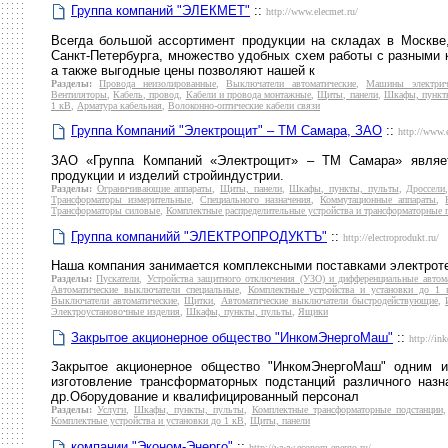
Группа компаний "ЭЛЕКМЕТ"
::
http://www.elecmet.ru/
Всегда большой ассортимент продукции на складах в Москве,
Санкт-Петербурга, множество удобных схем работы с разными 
а также выгодные цены позволяют нашей к
Разделы:
Провода неизолированные
,
Выключатели автоматические
,
Машины электрич
Вентиляторы
,
Кабель, провод
,
Кабели и провода монтажные
,
Щиты, панели
,
Шкафы, пункт
1 кВ
,
Арматура кабельная
,
Волоконно-оптические кабели связи
Группа Компаний "Электрощит" – ТМ Самара, ЗАО
::
http://www.e
ЗАО «Группа Компаний «Электрощит» – ТМ Самара» являет
продукции и изделий стройиндустрии.
Разделы:
Ограничивающие аппараты
,
Щиты, панели
,
Шкафы, пункты, пульты
,
Дроссели
Трансформаторы измерительные
,
Специального назначения
,
Коммутационные аппараты
,
Трансформаторы силовые
,
Комплектные распределительные устройства и трансформаторные 
Группа компанийй "ЭЛЕКТРОПРОДУКТЪ"
::
http://electroprodukt.ru/
Наша компания занимается комплексными поставками электроте
Разделы:
Пускатели
,
Устройства защитного отключения (УЗО) и дифференциальные автом
Автоматические выключатели специальные
,
Комплектные устройства и установки до 1 
Выключатели автоматические
,
Щитки
,
Автоматические выключатели быстродействующие
,
Электроустановочные изделия
,
Шкафы, пункты, пульты
,
Ящики
Закрытое акционерное общество "ИнкомЭнергоМаш"
::
http://in
Закрытое акционерное общество "ИнкомЭнергоМаш" одним и
изготовление трансформаторных подстанций различного на
др.Оборудование и квалифицированный персонал
Разделы:
Услуги
,
Шкафы, пункты, пульты
,
Комплектные трансформаторные подстанции
Комплектные устройства и установки до 1 кВ
,
Щиты, панели
компании "Эконом-Энерго"
::
http://www.econom-energo.ru/