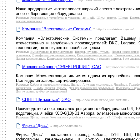
Наше предприятие изготавливает широкий спектр электротехни
энергосберегающее оборудование.
Разделы:
Комплектные устройства и установки до 1 кВ
,
Щиты, панели
,
Щитки
,
Клеммы
зажимы контактные
Компания "Электрические Системы"
::
http://www.elsistem.mags.ru/
Компания «Электрические Системы» предлагает Вашему 
отечественных и зарубежных производителей: DKC, Legran
технологии, по конкурентоспособным ценам.
Разделы:
Выключатели и переключатели
,
Шкафы, пункты, пульты
,
Лампы накаливания
освещения
,
Трансформаторы измерительные
,
Реле управления и защиты
,
Светильники, осве
Лампы газоразрядные
,
Контрольно-измерительные приборы и средства защиты
,
Реле управл
Московский завод "ЭЛЕКТРОЩИТ", ОАО
::
http://www.moselectro.ru/
Компания Мосэлектрощит является одним из крупнейших прои
Все изделия завода сертифицированы.
Разделы:
Кабели и провода монтажные
,
Ящики
,
Антенные стеатитовые
,
Линейные
,
Трансфо
напряжения
,
Шкафы, пункты, пульты
,
Для предохранителей фарфоровые
,
Изоляторы и прок
Для тепловых трубчатых нагревателей
СПНП "Щитмонтаж", ЗАО
::
http://www.smont.ru/new_sait/index.html/
Производство и поставка электрощитового оборудования 0,4, 1
подстанции, ячейки КСО-6(10)-Э1 Аврора, элегазовые моноблоки
Разделы:
Щиты, панели
,
Комплектные устройства и установки до 1 кВ
,
Шкафы, пункты, пу
Фирма "Диас"
::
http://www.dias.mi.ru/
Фирма "Диас" - поставляет: провод, кабель, ПУНП, ВВГ, П
гофротрубы, кабель-каналы и другую электротехничес