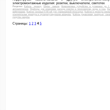
электромонтажные изделия: розетки, выключатели, светотех
Разделы:
Кабель, провод
,
Щиты, панели
,
Комплектные устройства и установки до 
автоматические
,
Приборы для измерения расхода электро и теплоэнергии, воды и газа
,
Ка
информации
,
Кабели силовые 0.66 кВ для стационарной прокладки
,
Кабели и провода специ
осветительная арматура и пускорегулирующие аппараты
,
Кабели управления, контроля, сигн
средства защиты
Страницы:
1
2
3
4
5