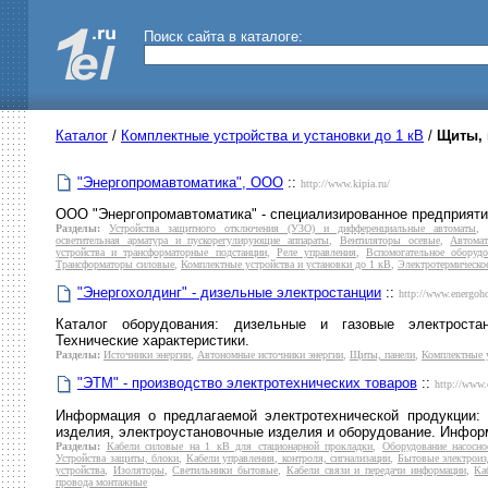
Поиск сайта в каталоге:
Каталог
/
Комплектные устройства и установки до 1 кВ
/
Щиты, 
"Энергопромавтоматика", ООО
::
http://www.kipia.ru/
ООО "Энергопромавтоматика" - специализированное предприяти
Разделы:
Устройства защитного отключения (УЗО) и дифференциальные автоматы
,
осветительная арматура и пускорегулирующие аппараты
,
Вентиляторы осевые
,
Автома
устройства и трансформаторные подстанции
,
Реле управления
,
Вспомогательное оборудо
Трансформаторы силовые
,
Комплектные устройства и установки до 1 кВ
,
Электротермическо
"Энергохолдинг" - дизельные электростанции
::
http://www.energoho
Каталог оборудования: дизельные и газовые электростан
Технические характеристики.
Разделы:
Источники энергии
,
Автономные источники энергии
,
Щиты, панели
,
Комплектные у
"ЭТМ" - производство электротехнических товаров
::
http://www.
Информация о предлагаемой электротехнической продукции: к
изделия, электроустановочные изделия и оборудование. Инфор
Разделы:
Кабели силовые на 1 кВ для стационарной прокладки
,
Оборудование насосно
Устройства защиты, блоки
,
Кабели управления, контроля, сигнализации
,
Бытовые электроиз
устройства
,
Изоляторы
,
Светильники бытовые
,
Кабели связи и передачи информации
,
Ка
провода монтажные