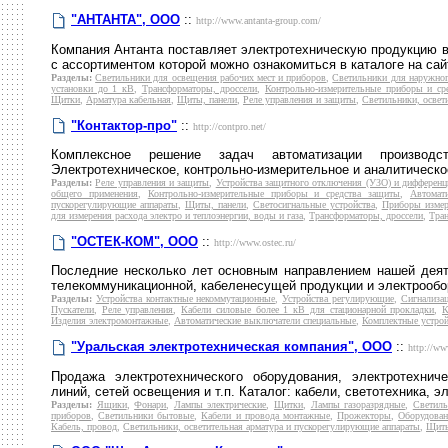
"АНТАНТА", ООО
::
http://www.antanta-group.com/
Компания Антанта поставляет электротехническую продукцию в
с ассортиментом которой можно ознакомиться в каталоге на сай
Разделы:
Светильники для освещения рабочих мест и приборов
,
Светильники для наружно
установки до 1 кВ
,
Трансформаторы, дроссели
,
Контрольно-измерительные приборы и ср
Щитки
,
Арматура кабельная
,
Щиты, панели
,
Реле управления и защиты
,
Светильники, освет
"Контактор-про"
::
http://contpro.net/
Комплексное решение задач автоматизации производс
Электротехническое, контрольно-измерительное и аналитическо
Разделы:
Реле управления и защиты
,
Устройства защитного отключения (УЗО) и дифферен
общего применения
,
Контрольно-измерительные приборы и средства защиты
,
Автомат
пускорегулирующие аппараты
,
Щиты, панели
,
Светосигнальные устройства
,
Приборы измер
для измерения расхода электро и теплоэнергии, воды и газа
,
Трансформаторы, дроссели
,
Тра
"ОСТЕК-КОМ", ООО
::
http://www.ostec.ru/
Последние несколько лет основным направлением нашей деяте
телекоммуникационной, кабеленесущей продукции и электрообо
Разделы:
Устройства контактные некоммутационные
,
Устройства регулирующие
,
Сигнализа
Пускатели
,
Реле управления
,
Кабели силовые более 1 кВ для стационарной прокладки
,
К
Изделия электромонтажные
,
Автоматические выключатели специальные
,
Комплектные устрой
"Уральская электротехническая компания", ООО
::
http://ww
Продажа электротехнического оборудования, электротехнич
линий, сетей освещения и т.п. Каталог: кабели, светотехника, э
Разделы:
Ящики
,
Фонари
,
Лампы электрические
,
Щитки
,
Лампы газоразрядные
,
Светиль
приборов
,
Светильники бытовые
,
Кабели и провода монтажные
,
Прожекторы
,
Оборудован
Кабель, провод
,
Светильники, осветительная арматура и пускорегулирующие аппараты
,
Щиты