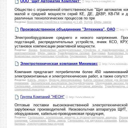
ООО "Щит Автоматик Комплект"
::
http://www.s-complect.ru/
Общество с ограниченной ответственностью "Щит автоматик ко
малой и средней мощности серий КЕ, ДЕ, ДКВР, КВ-ГМ и д
различных технологических процессов по пре
Разделы:
Комплектные устройства и установки до 1 кВ
,
Услуги
,
Щиты, панели
Производственное объединение "Элтехника", ОАО
::
http://
Электрооборудование среднего и низкого напряжения. Пр
подстанций, распределительных устройств, ячеек КСО, КРУ
установок компенсации реактивной мощности.
Разделы:
Ящики
,
Комплектные распределительные устройства и трансформаторные п
неавтоматические
,
Щиты, панели
,
Трансформаторы силовые
,
Вакуумные
,
Комплектные тр
Комплектные распределительные устройства
,
Герсиконовые
,
Полупроводниковые
,
Услуги
Электротехническая компания Минимакс
::
http://www.minimaks.
Компания предлагает потребителям более 450 наименований
электромонтажных и электротехнических работ, а также сопутс
Разделы:
Кабель, провод
,
Провода неизолированные
,
Кабели силовые гибкие для нестац
применения
,
Автоматические выключатели быстродействующие
,
Оборудование насосное (н
Светильники, осветительная арматура и пускорегулирующие аппараты
,
Трансформаторы с
стационарной прокладки
Группа Компаний "НЕОН"
::
http://www.tdneon.ru/
Оптовые поставки высококачественной электротехническо
зарубежных производителей. Низковольтная аппаратура ЩИТ,
оборудование, кабельно-проводниковая продукция,
Разделы:
Светильники, осветительная арматура и пускорегулирующие аппараты
,
Проже
освещения
,
Сигнализация
,
Щиты, панели
,
Светильники для наружного освещения
,
Кабель
бытовые
,
Электроустановочные изделия