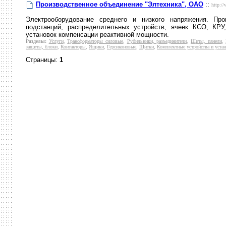
Производственное объединение "Элтехника", ОАО
::
http://
Электрооборудование среднего и низкого напряжения. Пр
подстанций, распределительных устройств, ячеек КСО, КРУ
установок компенсации реактивной мощности.
Разделы:
Услуги
,
Трансформаторы силовые
,
Рубильники, разъединители
,
Щиты, панели
,
защиты, блоки
,
Контакторы
,
Ящики
,
Герсиконовые
,
Щитки
,
Комплектные устройства и уста
Страницы:
1