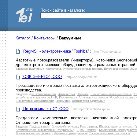
Поиск сайта в каталоге:
Каталог
/
Контакторы
/
Вакуумные
"Regr-IS" - электротехника "Toshiba"
::
http://www.tosvert.ru/
Частотные преобразователи (инверторы), источники бесперебо
др. электротехническое оборудование для различных отраслей. К
Разделы:
Вакуумные
,
Контакторы
,
Электроустановочные изделия
,
Источники энергии
,
Выкл
"ОЭК-ЭНЕРГО", ООО
::
http://www.optelcom.ru/
Производство и оптовые поставки электротехнического оборудо
производства.
Разделы:
Для контактной сети
,
Вентиляторы
,
Опорные
,
Выключатели неавтоматические
,
Ап
устройства и установки до 1 кВ
,
Герсиконовые
,
Антенные стеатитовые
,
Устройства защиты, 
Выключатели автоматические
,
Покрышки
,
Вентиляторы радиальные
"Петрокомплект-С", ООО
::
http://petrokomplekt-s.spb.ru/
Предлагаем комплексные поставки низковольтной электр
Отправляем товар в регионы.
Разделы:
Предохранители быстродействующие
,
Реле защиты
,
Шкафы, пункты, пульты
,
Г
Автоматические выключатели специальные
,
Щиты, панели
,
Комплектные распределител
Устройства защиты, блоки
,
Рубильники, разъединители
,
Выключатели неавтоматические