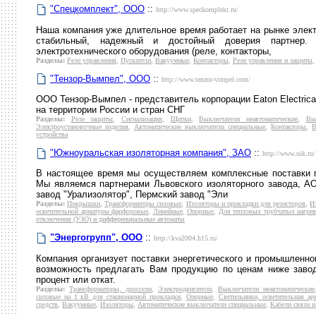
"Спецкомплект", ООО
::
http://www.speckomplekt.ru/
Наша компания уже длительное время работает на рынке элект
стабильный, надежный и достойный доверия партнер. 
электротехнического оборудования (реле, контакторы,
Разделы:
Реле управления
,
Пускатели
,
Вакуумные
,
Контакторы
,
Реле управления и защиты
"Тензор-Вымпел", ООО
::
http://www.tenzor-vimpel.com/
ООО Тензор-Вымпел - представитель корпорации Eaton Electrical
на территории России и стран СНГ
Разделы:
Реле защиты
,
Сигнализация
,
Щитки
,
Выключатели неавтоматические
,
Вы
Электроустановочные изделия
,
Автоматические выключатели специальные
,
Контакторы
,
В
устройства
"Южноуральская изоляторная компания", ЗАО
::
http://www.uik.ru/
В настоящее время мы осуществляем комплексные поставки п
Мы являемся партнерами Львовского изоляторного завода, АО
завод "Урализолятор", Пермский завод "Эли
Разделы:
Покрышки
,
Трансформаторы силовые
,
Изоляторы и прокладки для резисторов
,
И
осветительной арматуры фарфоровые
,
Линейные
,
Опорные
,
Для тепловых трубчатых нагрев
отключения (УЗО) и дифференциальные автоматы
"Энергогрупп", ООО
::
http://kva2004.h15.ru/
Компания организует поставки энергетического и промышленно
возможность предлагать Вам продукцию по ценам ниже завод
процент или откат.
Разделы:
Трансформаторы, дроссели
,
Электродвигатели
,
Выключатели неавтоматические
силовые на 1 кВ для стационарной прокладки
,
Опорные
,
Светильники, осветительная а
средств
,
Вакуумные
,
Изоляторы
,
Автоматические выключатели специальные
,
Кабели связи 