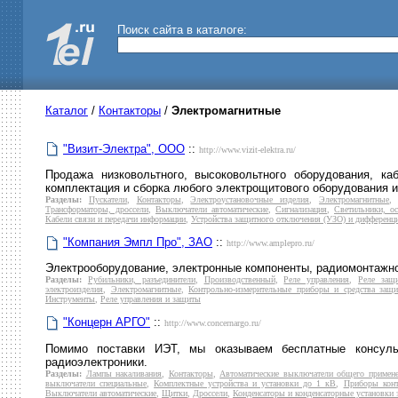
Поиск сайта в каталоге:
Каталог
/
Контакторы
/
Электромагнитные
"Визит-Электра", ООО
::
http://www.vizit-elektra.ru/
Продажа низковольтного, высоковольтного оборудования, каб
комплектация и сборка любого электрощитового оборудования и
Разделы:
Пускатели
,
Контакторы
,
Электроустановочные изделия
,
Электромагнитные
Трансформаторы, дроссели
,
Выключатели автоматические
,
Сигнализация
,
Светильники, ос
Кабели связи и передачи информации
,
Устройства защитного отключения (УЗО) и дифференц
"Компания Эмпл Про", ЗАО
::
http://www.amplepro.ru/
Электрооборудование, электронные компоненты, радиомонтажн
Разделы:
Рубильники, разъединители
,
Производственный
,
Реле управления
,
Реле защ
электроизделия
,
Электромагнитные
,
Контрольно-измерительные приборы и средства защ
Инструменты
,
Реле управления и защиты
"Концерн АРГО"
::
http://www.concernargo.ru/
Помимо поставки ИЭТ, мы оказываем бесплатные консуль
радиоэлектроники.
Разделы:
Лампы накаливания
,
Контакторы
,
Автоматические выключатели общего примен
выключатели специальные
,
Комплектные устройства и установки до 1 кВ
,
Приборы конт
Выключатели автоматические
,
Щитки
,
Дроссели
,
Конденсаторы и конденсаторные установки 