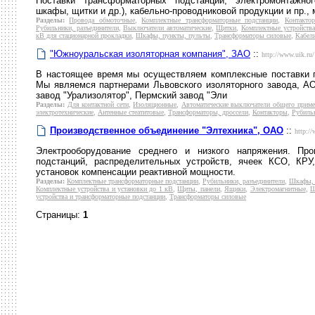
Поставки трансформаторных подстанций, электромонтажно
шкафы, щитки и др.), кабельно-проводниковой продукции и пр.,
Разделы:
Провода обмоточные
,
Комплектные трансформаторные подстанции
,
Контакто
Рубильники, разъединители
,
Выключатели автоматические
,
Щитки
,
Комплектные устройства
кВ для стационарной прокладки
,
Шкафы, пункты, пульты
,
Трансформаторы силовые
,
Кабели
"Южноуральская изоляторная компания", ЗАО
::
http://www.uik.ru/
В настоящее время мы осуществляем комплексные поставки п
Мы являемся партнерами Львовского изоляторного завода, АО
завод "Урализолятор", Пермский завод "Эли
Разделы:
Для контактной сети
,
Изоляционные
,
Автоматические выключатели общего приме
электротехнические
,
Антенные стеатитовые
,
Трансформаторы, дроссели
,
Контакторы
,
Рубильн
Производственное объединение "Элтехника", ОАО
::
http://
Электрооборудование среднего и низкого напряжения. Пр
подстанций, распределительных устройств, ячеек КСО, КРУ
установок компенсации реактивной мощности.
Разделы:
Комплектные трансформаторные подстанции
,
Рубильники, разъединители
,
Шкафы, 
Комплектные устройства и установки до 1 кВ
,
Щиты, панели
,
Ящики
,
Электромагнитные
,
Щ
устройства и трансформаторные подстанции
,
Трансформаторы силовые
Страницы:
1