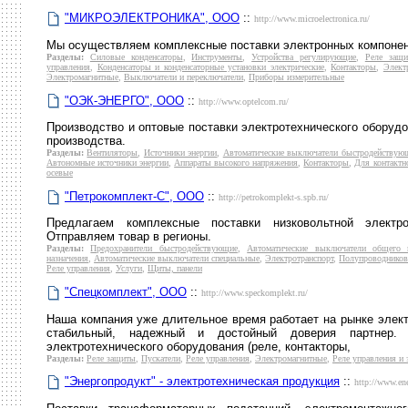
"МИКРОЭЛЕКТРОНИКА", ООО
::
http://www.microelectronica.ru/
Мы осуществляем комплексные поставки электронных компонент
Разделы:
Силовые конденсаторы
,
Инструменты
,
Устройства регулирующие
,
Реле защ
управления
,
Конденсаторы и конденсаторные установки электрические
,
Контакторы
,
Элект
Электромагнитные
,
Выключатели и переключатели
,
Приборы измерительные
"ОЭК-ЭНЕРГО", ООО
::
http://www.optelcom.ru/
Производство и оптовые поставки электротехнического оборудо
производства.
Разделы:
Вентиляторы
,
Источники энергии
,
Автоматические выключатели быстродействую
Автономные источники энергии
,
Аппараты высокого напряжения
,
Контакторы
,
Для контактн
осевые
"Петрокомплект-С", ООО
::
http://petrokomplekt-s.spb.ru/
Предлагаем комплексные поставки низковольтной электр
Отправляем товар в регионы.
Разделы:
Предохранители быстродействующие
,
Автоматические выключатели общего 
назначения
,
Автоматические выключатели специальные
,
Электротранспорт
,
Полупроводнико
Реле управления
,
Услуги
,
Щиты, панели
"Спецкомплект", ООО
::
http://www.speckomplekt.ru/
Наша компания уже длительное время работает на рынке элект
стабильный, надежный и достойный доверия партнер. 
электротехнического оборудования (реле, контакторы,
Разделы:
Реле защиты
,
Пускатели
,
Реле управления
,
Электромагнитные
,
Реле управления и
"Энергопродукт" - электротехническая продукция
::
http://www.ene