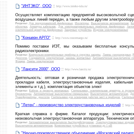
"ИНТЭКО", ООО
::
http://www.inteko-tula.ru/
Осуществляет комплектацию предприятий высоковольтной сце
воздушных линий передач, а также любым другим электрообору
Разделы:
Для предохранителей фарфоровые
,
Изоляторы
,
Выключатели автоматические
,
Ко
оболочки
,
Арматура кабельная
,
Для электронагревательных приборов фарфоровые
,
Авто
осветительной арматуры фарфоровые
,
Защитные устройства
,
Изделия электромонтажные
"Концерн АРГО"
::
http://www.concernargo.ru/
Помимо поставки ИЭТ, мы оказываем бесплатные консуль
радиоэлектроники.
Разделы:
Контрольно-измерительные приборы и средства защиты
,
Лампы газоразрядные
,
Дроссели
,
Соединители электрические, зажимы контактные
,
Автоматические выключатели с
Фонари
,
Лампы электрические
"Лансити 2000", ООО
::
http://www.lancity.ru/
Деятельность: оптовая и розничная продажа электротехнич
прокладки кабеля, электроустановочные изделия, кабельная
элементы и т.д.), комплектация объектов элект
Разделы:
Кабели и провода монтажные
,
Светильники, осветительная арматура и пуско
Прожекторы
,
Автоматические выключатели специальные
,
Выключатели автоматические
,
Др
Трансформаторы, дроссели
,
Светильники для освещения рабочих мест и приборов
,
Светильн
"Летен" - производство электроустановочных изделий
::
http://
Краткая справка о фирме. Каталог продукции: электриче
низковольтная электроустановочная аппаратура. Техническое оп
Разделы:
Автоматические выключатели быстродействующие
,
Электроустановочные издели
Выключатели автоматические
,
Комплектные устройства и установки до 1 кВ
"Научно-производственное объединение «Московский радиот