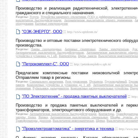
Производство и реализация радиотехнической, электротехни
гражданского и специального назначения.
Разделы:
Услуги
,
Устройства защитного отключения (УЗО) и дифференциальные автоматы
выключатели быстродействующие
,
Автоматические выключатели общего применения
,
Ав
оборудование
,
Бытовые электроизделия
"ОЭК-ЭНЕРГО", ООО
::
http://www.optelcom.ru/
Производство и оптовые поставки электротехнического оборудо
производства.
Разделы:
Лампы газоразрядные
,
Антенные стеатитовые
,
Лампы электрические
,
Для
Автоматические выключатели быстродействующие
,
Автоматические выключатели общего
устройства и установки до 1 кВ
,
Вентиляторы
,
Щиты, панели
,
Выключатели неавтоматическ
"Петрокомплект-С", ООО
::
http://petrokomplekt-s.spb.ru/
Предлагаем комплексные поставки низковольтной электр
Отправляем товар в регионы.
Разделы:
Специального назначения
,
Реле управления
,
Пускатели
,
Грузоподъёмный
,
Герсик
панели
,
Комплектные устройства и установки до 1 кВ
,
Автоматические выключатели бы
применения
,
Рубильники, разъединители
,
Комплектные распределительные устройства
,
Предо
"ПО Электротехник" - продажа пакетных выключателей
::
http:
Производство и продажа пакетных выключателей и перекл
трансформаторов, электрощитового оборудования и др.
Разделы:
Автоматические выключатели быстродействующие
,
Контакторы
,
Трансформаторы
защиты, блоки
,
Ящики
,
Автоматические выключатели специальные
,
Шкафы, пункты, пу
Трансформаторы, дроссели
,
Выключатели неавтоматические
,
Щитки
,
Выключатели автоматич
"Промэлектроавтоматика" - энергетика и техника
::
http://www.pea
О фирме: история, контакты. Каталог оборудования: эле