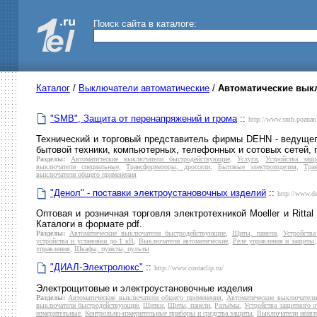
Поиск сайта в каталоге:
Каталог
/
Выключатели автоматические
/
Автоматические вык
"SMB", Защита от перенапряжений и грома
::
http://www.smb.poznan.
Технический и торговый представитель фирмы DEHN - ведущег
бытовой техники, компьютерных, телефонных и сотовых сетей,
Разделы:
Автоматические выключатели быстродействующие
,
Услуги
,
Устройства защ
выключатели специальные
,
Трансформаторы, дроссели
,
Бытовые электроизделия
,
Тра
выключатели общего применения
"Денол" - поставки электроустановочных изделий
::
http://www.de
Оптовая и розничная торговля электротехникой Moeller и Ritta
Каталоги в формате pdf.
Разделы:
Автоматические выключатели быстродействующие
,
Щиты, панели
,
Устройств
устройства и установки до 1 кВ
,
Выключатели автоматические
,
Реле управления и защиты
управления
,
Шкафы, пункты, пульты
"ДИАЛ-Электролюкс"
::
http://www.contaclip.ru/
Электрощитовые и электроустановочные изделия
Разделы:
Автоматические выключатели общего применения
,
Автоматические выключатели
выключатели быстродействующие
,
Щитки
,
Щиты, панели
,
Разъёмы
,
Устройства защитного 
измерительные
,
Контрольно-измерительные приборы и средства защиты
,
Выключатели неавт