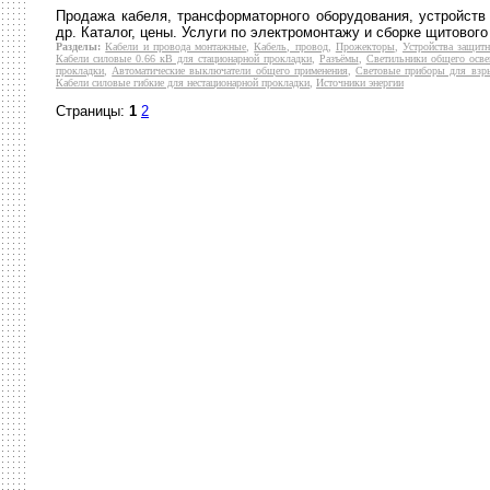
Продажа кабеля, трансформаторного оборудования, устройств
др. Каталог, цены. Услуги по электромонтажу и сборке щитового
Разделы:
Кабели и провода монтажные
,
Кабель, провод
,
Прожекторы
,
Устройства защит
Кабели силовые 0.66 кВ для стационарной прокладки
,
Разъёмы
,
Светильники общего осв
прокладки
,
Автоматические выключатели общего применения
,
Световые приборы для взр
Кабели силовые гибкие для нестационарной прокладки
,
Источники энергии
Страницы:
1
2