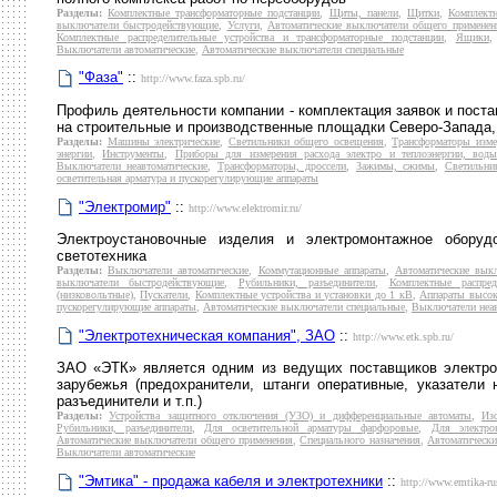
Разделы:
Комплектные трансформаторные подстанции
,
Щиты, панели
,
Щитки
,
Комплектн
выключатели быстродействующие
,
Услуги
,
Автоматические выключатели общего применен
Комплектные распределительные устройства и трансформаторные подстанции
,
Ящики
Выключатели автоматические
,
Автоматические выключатели специальные
"Фаза"
::
http://www.faza.spb.ru/
Профиль деятельности компании - комплектация заявок и пост
на строительные и производственные площадки Северо-Запада, 
Разделы:
Машины электрические
,
Светильники общего освещения
,
Трансформаторы изме
энергии
,
Инструменты
,
Приборы для измерения расхода электро и теплоэнергии, воды
Выключатели неавтоматические
,
Трансформаторы, дроссели
,
Зажимы, сжимы
,
Светильни
осветительная арматура и пускорегулирующие аппараты
"Электромир"
::
http://www.elektromir.ru/
Электроустановочные изделия и электромонтажное оборуд
светотехника
Разделы:
Выключатели автоматические
,
Коммутационные аппараты
,
Автоматические вык
выключатели быстродействующие
,
Рубильники, разъединители
,
Комплектные распред
(низковольтные)
,
Пускатели
,
Комплектные устройства и установки до 1 кВ
,
Аппараты высок
пускорегулирующие аппараты
,
Автоматические выключатели специальные
,
Выключатели неав
"Электротехническая компания", ЗАО
::
http://www.etk.spb.ru/
ЗАО «ЭТК» является одним из ведущих поставщиков электро
зарубежья (предохранители, штанги оперативные, указатели 
разъединители и т.п.)
Разделы:
Устройства защитного отключения (УЗО) и дифференциальные автоматы
,
Из
Рубильники, разъединители
,
Для осветительной арматуры фарфоровые
,
Для электро
Автоматические выключатели общего применения
,
Специального назначения
,
Автоматическ
Выключатели автоматические
"Эмтика" - продажа кабеля и электротехники
::
http://www.emtika-ru