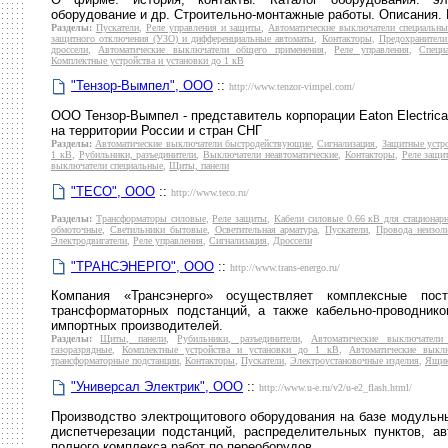
оборудование и др. Строительно-монтажные работы. Описания. 
Разделы:
Пускатели
,
Реле управления и защиты
,
Автоматические выключатели специальны
защитного отключения (УЗО) и дифференциальные автоматы
,
Контакторы
,
Предохранители
дроссели
,
Автоматические выключатели общего применения
,
Реле управления
,
Специ
Комплектные устройства и установки до 1 кВ
"Тензор-Вымпел", ООО
::
http://www.tenzor-vimpel.com/
ООО Тензор-Вымпел - представитель корпорации Eaton Electrical
на территории России и стран СНГ
Разделы:
Автоматические выключатели быстродействующие
,
Сигнализация
,
Защитные устр
1 кВ
,
Рубильники, разъединители
,
Выключатели неавтоматические
,
Контакторы
,
Реле защи
выключатели специальные
,
Щиты, панели
"ТЕСО", ООО
::
http://www.teco.ru/
Разделы:
Трансформаторы силовые
,
Реле защиты
,
Кабели силовые 0.66 кВ для стационар
обмоточные
,
Светильники бытовые
,
Осветительная арматура
,
Пускатели
,
Провода неизол
Электродвигатели
,
Реле управления
,
Сигнализация
,
Дроссели
"ТРАНСЭНЕРГО", ООО
::
http://www.trans-energo.ru/
Компания «Трансэнерго» осуществляет комплексные поста
трансформаторных подстанций, а также кабельно-проводнико
импортных производителей.
Разделы:
Щиты, панели
,
Рубильники, разъединители
,
Автоматические выключатели
газоразрядные
,
Комплектные устройства и установки до 1 кВ
,
Автоматические выкл
трансформаторные подстанции
,
Контакторы
,
Пускатели
,
Электроустановочные изделия
,
Ящи
"Универсал Электрик", ООО
::
http://www.u-e.ru/v2/u-e2_flash.html/
Производство электрощитового оборудования на базе модульны
диспетчерезации подстанций, распределительных пунктов, ав
полного комплекса работ по переоборудов