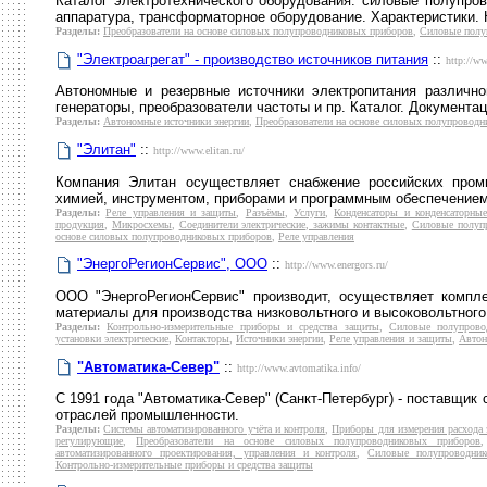
Каталог электротехнического оборудования: силовые полупров
аппаратура, трансформаторное оборудование. Характеристики. 
Разделы:
Преобразователи на основе силовых полупроводниковых приборов
,
Силовые полу
"Электроагрегат" - производство источников питания
::
http://ww
Автономные и резервные источники электропитания различно
генераторы, преобразователи частоты и пр. Каталог. Документа
Разделы:
Автономные источники энергии
,
Преобразователи на основе силовых полупровод
"Элитан"
::
http://www.elitan.ru/
Компания Элитан осуществляет снабжение российских пром
химией, инструментом, приборами и программным обеспечением
Разделы:
Реле управления и защиты
,
Разъёмы
,
Услуги
,
Конденсаторы и конденсаторные
продукция
,
Микросхемы
,
Соединители электрические, зажимы контактные
,
Силовые полуп
основе силовых полупроводниковых приборов
,
Реле управления
"ЭнергоРегионСервис", ООО
::
http://www.energors.ru/
ООО "ЭнергоРегионСервис" производит, осуществляет компл
материалы для производства низковольтного и высоковольтного
Разделы:
Контрольно-измерительные приборы и средства защиты
,
Силовые полупрово
установки электрические
,
Контакторы
,
Источники энергии
,
Реле управления и защиты
,
Автон
"Автоматика-Север"
::
http://www.avtomatika.info/
С 1991 года "Автоматика-Север" (Санкт-Петербург) - поставщик
отраслей промышленности.
Разделы:
Системы автоматизированного учёта и контроля
,
Приборы для измерения расхода э
регулирующие
,
Преобразователи на основе силовых полупроводниковых приборов
автоматизированного проектирования, управления и контроля
,
Силовые полупроводник
Контрольно-измерительные приборы и средства защиты