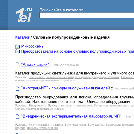
Поиск сайта в каталоге:
Каталог
/
Силовые полупроводниковые изделия
Микросхемы
Преобразователи на основе силовых полупроводниковых пр
"Альтэк штрих"
::
http://www.altova.ru/
Каталог продукции: светильники для внутреннего и уличного ос
Разделы:
Светильники, осветительная арматура и пускорегулирующие аппараты
,
Силовые 
основе силовых полупроводниковых приборов
"Ангстрем-ИП" - приборы обслуживания кабелей
::
http://www.angi
Производство оборудования для поиска, определения глубин
кабелей. Изготовление печатных плат. Описание оборудования.
Разделы:
Инструменты
,
Приборы контроля и диагностики
,
Контрольно-измерительные пр
Силовые полупроводниковые изделия
"Внедренческая экспериментальная лаборатория, ЧП"
::
http:/
Разделы:
Реле управления и защиты
,
Реле управления
,
Реле защиты
,
Контрольно-измерите
изделия
,
Приборы измерительные