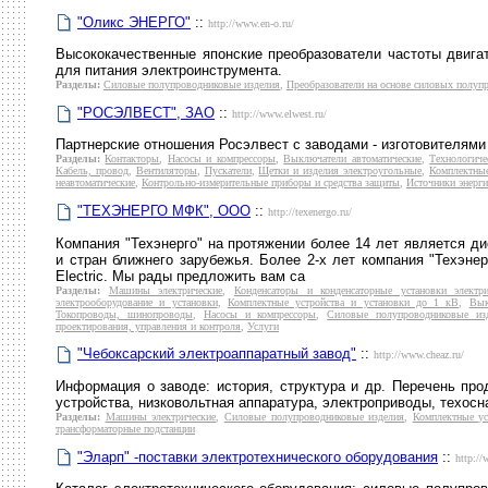
"Оликс ЭНЕРГО"
::
http://www.en-o.ru/
Высококачественные японские преобразователи частоты двига
для питания электроинструмента.
Разделы:
Силовые полупроводниковые изделия
,
Преобразователи на основе силовых полу
"РОСЭЛВЕСТ", ЗАО
::
http://www.elwest.ru/
Партнерские отношения Росэлвест с заводами - изготовителями
Разделы:
Контакторы
,
Насосы и компрессоры
,
Выключатели автоматические
,
Технологиче
Кабель, провод
,
Вентиляторы
,
Пускатели
,
Щетки и изделия электроугольные
,
Комплектные
неавтоматические
,
Контрольно-измерительные приборы и средства защиты
,
Источники энерг
"ТЕХЭНЕРГО МФК", ООО
::
http://texenergo.ru/
Компания "Техэнерго" на протяжении более 14 лет является д
и стран ближнего зарубежья. Более 2-х лет компания "Техэне
Electric. Мы рады предложить вам са
Разделы:
Машины электрические
,
Конденсаторы и конденсаторные установки электри
электрооборудование и установки
,
Комплектные устройства и установки до 1 кВ
,
Вык
Токопроводы, шинопроводы
,
Насосы и компрессоры
,
Силовые полупроводниковые из
проектирования, управления и контроля
,
Услуги
"Чебоксарский электроаппаратный завод"
::
http://www.cheaz.ru/
Информация о заводе: история, структура и др. Перечень про
устройства, низковольтная аппаратура, электроприводы, техосна
Разделы:
Машины электрические
,
Силовые полупроводниковые изделия
,
Комплектные ус
трансформаторные подстанции
"Эларп" -поставки электротехнического оборудования
::
http://