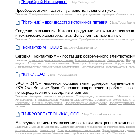
"ЕвроСтрой Инжиниринг"
::
http://katalogsi.ru/
Преобразователи частоты, устройства плавного пуска
Разделы:
Преобразователи на основе силовых полупроводниковых приборов
,
Силовые полу
"Источник" - производство источников питания
::
http://www.ibep.ru
Сведения о компании. Каталог продукции: источники электропи
и технические характеристики. Цены. Контактные данные.
Разделы:
Силовые полупроводниковые изделия
,
Преобразователи на основе силовых полу
"Контактор-М", ООО
::
http://www.kontaktor-m.ru/
Сегодня «Контактор-М» - поставщик современного электротехни
Разделы:
Щетки и изделия электроугольные
,
Машины электрические
,
Вентиляторы
,
Предох
изделия
,
Материалы электротехнические
,
Изоляторы
,
Электросварочное оборудование
,
Т
Электротермическое промышленное оборудование
,
Электротранспорт
,
Трансформаторы, дрос
"КУРС", ЗАО
::
http://www.zaokurs.ru/
ЗАО «КУРС» является официальным дилером крупнейшего 
«ЗЭТО» г.Великие Луки. Основное направление в работе — пос
непосредственно с завода-изготовителя.
Разделы:
Аппараты высокого напряжения
,
Токопроводы, шинопроводы
,
Материалы эл
Конденсаторы и конденсаторные установки электрические
,
Соединители электрические, 
Изоляторы
,
Машины электрические
,
Электросварочное оборудование
,
Электротермическо
защиты
"МИКРОЭЛЕКТРОНИКА", ООО
::
http://www.microelectronica.ru/
Мы осуществляем комплексные поставки электронных компонент
Разделы:
Силовые конденсаторы
,
Электротермическое промышленное оборудование
,
Вспомо
и переключатели
,
Контакторы
,
Аппараты высокого напряжения
,
Трансформаторы, дроссе
Изделия электромонтажные
,
Комплектные устройства и установки до 1 кВ
,
Пускатели