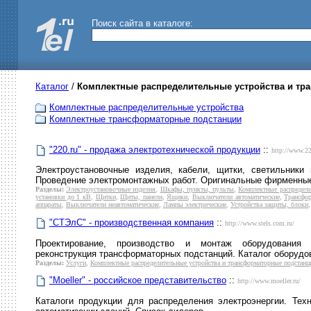
Поиск сайта в каталоге:
Каталог
/
Комплектные распределительные устройства и тр
Комплектные распределительные устройства
Комплектные трансформаторные подстанции
"220.ru" - продажа электротехнической продукции
::
http://www.22
Электроустановочные изделия, кабели, щитки, светильники 
Проведение электромонтажных работ. Оригинальные фирменные к
Разделы:
Электроустановочные изделия
,
Шкафы, пункты, пульты
,
Комплектные распредели
установки до 1 кВ
,
Щитки
,
Щиты, панели
,
Ящики
,
Выключатели автоматические
,
Трансфор
аппараты
,
Выключатели неавтоматические
,
Лампы электрические
,
Устройства защиты, блоки
"CТЭлС" - производственная компания
::
http://www.stels.com.ru/
Проектирование, производство и монтаж оборудования 
реконструкция трансформаторных подстанций. Каталог оборудов
Разделы:
Услуги
,
Комплектные распределительные устройства и трансформаторные подстанц
"Moeller" - российское представительство
::
http://www.moeller.ru/
Каталоги продукции для распределения электроэнергии. Тех