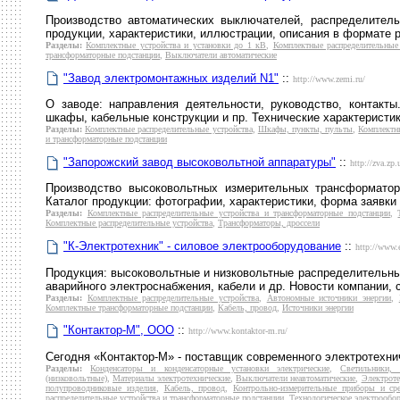
Производство автоматических выключателей, распределитель
продукции, характеристики, иллюстрации, описания в формате p
Разделы:
Комплектные устройства и установки до 1 кВ
,
Комплектные распределительные 
трансформаторные подстанции
,
Выключатели автоматические
"Завод электромонтажных изделий N1"
::
http://www.zemi.ru/
О заводе: направления деятельности, руководство, контакты
шкафы, кабельные конструкции и пр. Технические характеристи
Разделы:
Комплектные распределительные устройства
,
Шкафы, пункты, пульты
,
Комплектны
и трансформаторные подстанции
"Запорожский завод высоковольтной аппаратуры"
::
http://zva.zp.
Производство высоковольтных измерительных трансформатор
Каталог продукции: фотографии, характеристики, форма заявки 
Разделы:
Комплектные распределительные устройства и трансформаторные подстанции
,
Комплектные распределительные устройства
,
Трансформаторы, дроссели
"К-Электротехник" - силовое электрооборудование
::
http://www.e
Продукция: высоковольтные и низковольтные распределительны
аварийного электроснабжения, кабели и др. Новости компании, 
Разделы:
Комплектные распределительные устройства
,
Автономные источники энергии
,
Комплектные трансформаторные подстанции
,
Кабель, провод
,
Источники энергии
"Контактор-М", ООО
::
http://www.kontaktor-m.ru/
Сегодня «Контактор-М» - поставщик современного электротехни
Разделы:
Конденсаторы и конденсаторные установки электрические
,
Светильники, 
(низковольтные)
,
Материалы электротехнические
,
Выключатели неавтоматические
,
Электроте
полупроводниковые изделия
,
Кабель, провод
,
Контрольно-измерительные приборы и ср
распределительные устройства и трансформаторные подстанции
,
Технологическое электрообор