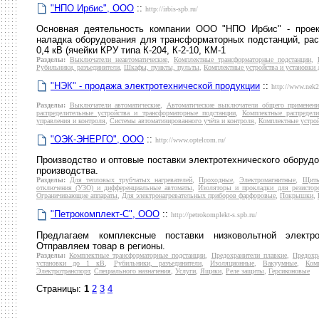
"НПО Ирбис", ООО
::
http://irbis-spb.ru/
Основная деятельность компании ООО "НПО Ирбис" - проект
наладка оборудования для трансформаторных подстанций, рас
0,4 кВ (ячейки КРУ типа К-204, К-2-10, КМ-1
Разделы:
Выключатели неавтоматические
,
Комплектные трансформаторные подстанции
,
Рубильники, разъединители
,
Шкафы, пункты, пульты
,
Комплектные устройства и установки 
"НЭК" - продажа электротехнической продукции
::
http://www.nek2
Разделы:
Выключатели автоматические
,
Автоматические выключатели общего применен
распределительные устройства и трансформаторные подстанции
,
Комплектные распредели
управления и контроля
,
Системы автоматизированного учёта и контроля
,
Комплектные устрой
"ОЭК-ЭНЕРГО", ООО
::
http://www.optelcom.ru/
Производство и оптовые поставки электротехнического оборудо
производства.
Разделы:
Для тепловых трубчатых нагревателей
,
Проходные
,
Электромагнитные
,
Щиты
отключения (УЗО) и дифференциальные автоматы
,
Изоляторы и прокладки для резистор
Ограничивающие аппараты
,
Для электронагревательных приборов фарфоровые
,
Покрышки
,
"Петрокомплект-С", ООО
::
http://petrokomplekt-s.spb.ru/
Предлагаем комплексные поставки низковольтной электр
Отправляем товар в регионы.
Разделы:
Комплектные трансформаторные подстанции
,
Предохранители плавкие
,
Предохр
установки до 1 кВ
,
Рубильники, разъединители
,
Изоляционные
,
Вакуумные
,
Ком
Электротранспорт
,
Специального назначения
,
Услуги
,
Ящики
,
Реле защиты
,
Герсиконовые
Страницы:
1
2
3
4