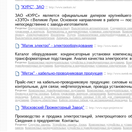
"КУРС", ЗАО
::
http://www.zaokurs.ru/
ЗАО «КУРС» является официальным дилером крупнейшего 
«ЗЭТО» г.Великие Луки. Основное направление в работе — пос
непосредственно с завода-изготовителя.
Разделы:
Предохранители (низковольтные)
,
Выключатели автоматические
,
Соединители эле
управления и контроля
,
Конденсаторы и конденсаторные установки электрические
,
Компле
провод
,
Электротранспорт
,
Изоляторы
,
Услуги
,
Технологическое электрооборудование и у
Выключатели неавтоматические
,
Аппараты высокого напряжения
"Матик электро" - электрооборудование
::
http://www.matic.ru/
Каталог оборудования: конденсаторные установки компенса
трансформаторные подстанции. Анализ качества электросети: 
Разделы:
Комплектные распределительные устройства и трансформаторные подстанции
,
Конт
трансформаторные подстанции
,
Конденсаторы и конденсаторные установки электрические
,
Ус
"Метэк" - кабельно-проводниковая продукция
::
http://www.metek-en
Прайс-лист на кабельно-проводниковую продукцию: силовые к
контрольные, для связи, нефтепогружные, провода установочны
Разделы:
Комплектные трансформаторные подстанции
,
Комплектные распределительные у
Провода и шнуры силовые
,
Кабели управления, контроля, сигнализации
,
Контрольно-измери
прокладки
,
Кабели и провода монтажные
,
Кабели силовые 0.66 кВ для стационарной 
подстанции
,
Провода обмоточные
,
Кабели силовые гибкие для нестационарной прокладки
,
Ка
"Московский Прожекторный Завод"
::
http://www.mpz-projector.ru/
Производство и продажа электростанций, электрощитового об
Сведения о предприятии. Контакты.
Разделы:
Средства защиты
,
Устройства защиты, блоки
,
Комплектные устройства и устан
панели
,
Комплектные распределительные устройства и трансформаторные подстанции
,
Компле