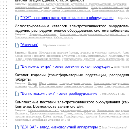
автоматизации зданий. Список дилеров.
Разделы:
Комплектные распределительные устройства и трансформаторные подстанции
,
Комбинированные изделия
,
Изделия электромонтажные
,
Электроустановочные издели
автоматизированного проектирования, управления и контроля
,
Коммутационные аппараты
,
Ап
"TCA" - поставка электротехнического оборудования
::
http://ww
Иллюстрированные каталоги электротехнического оборудован
изделия, распределительное оборудование, системы кабельных 
Разделы:
Арматура кабельная
,
Комплектные распределительные устройства и тра
Электроустановочные изделия
,
Кабель, провод
"Аксиома"
::
http://www.acsioma.ru/
Разделы:
Ящики
,
Оборудование насосное (насосы, агрегаты и установки насосные)
,
Арма
Кабели связи и передачи информации
,
Пускатели
,
Приборы измерительные
,
Комплектные тр
(УЗО) и дифференциальные автоматы
,
Трансформаторы, дроссели
,
Насосы и компрессоры
,
Ве
"Вилком-электро" - электротехническая продукция
::
http://vilko
Каталог изделий (трансформаторные подстанции, распредел
габариты.
Разделы:
Ящики
,
Щиты, панели
,
Шкафы, пункты, пульты
,
Комплектные распределител
установки до 1 кВ
,
Комплектные трансформаторные подстанции
,
Щитки
,
Электроустановочн
"Волготехкомплект" - электрооборудование
::
http://www.v-t-k.ru/
Комплексные поставки электротехнического оборудования (каб
Контакты. Возможность заявки онлайн.
Разделы:
Кабели силовые на 1 кВ для стационарной прокладки
,
Комплектные распределит
Изоляторы
,
Провода неизолированные
,
Щиты, панели
,
Кабели управления, контроля, сигна
передачи информации
,
Кабель, провод
,
Трансформаторы, дроссели
,
Выключатели неавтомат
Комплектные устройства и установки до 1 кВ
"ДЗНВА" - завод низковольтной аппаратуры
::
http://www.dznva.ru/