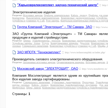
"Харьковрелекомплект, научно-технический центр"
::
http:
Электротехнические изделия
Разделы:
Источники энергии
,
Приборы измерительные
,
Кабель, провод
,
Приборы для измер
Контакторы
,
Выключатели неавтоматические
,
Комплектные распределительные устройства
устройства и установки до 1 кВ
,
Реле защиты
,
Контрольно-измерительные приборы и средст
Группа Компаний "Электрощит" – ТМ Самара, ЗАО
::
http://www.e
ЗАО «Группа Компаний «Электрощит» – ТМ Самара» являет
продукции и изделий стройиндустрии.
Разделы:
Щитки
,
Трансформаторы, дроссели
,
Комплектные распределительные устройств
Устройства защиты, блоки
,
Услуги
,
Коммутационные аппараты
,
Дроссели
,
Комплектные ра
силовые
,
Специального назначения
,
Комплектные устройства и установки до 1 кВ
,
Шкафы, п
ЗАО МПОТК "Технокомплект"
::
http://www.technocomplekt.ru/index.php/
Производитель силового электротехнического оборудования.
Разделы:
Автономные источники энергии
,
Ограничивающие аппараты
,
Источники энергии
,
А
Московский завод "ЭЛЕКТРОЩИТ", ОАО
::
http://www.moselectro.ru/
Компания Мосэлектрощит является одним из крупнейших прои
Все изделия завода сертифицированы.
Разделы:
Специального назначения
,
Рубильники, разъединители
,
Проходные
,
Трансформа
шнуры силовые
,
Кабель, провод
,
Комплектные трансформаторные подстанции
,
Для кон
фарфоровые
,
Щиты, панели
,
Комплектные распределительные устройства и трансформаторны
Страницы:
1