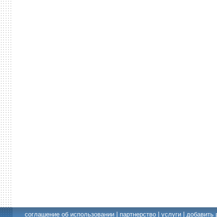
соглашение об использовании
|
партнерство
|
услуги
|
добавить 