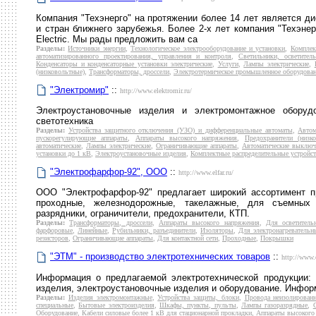
Компания "Техэнерго" на протяжении более 14 лет является д
и стран ближнего зарубежья. Более 2-х лет компания "Техэне
Electric. Мы рады предложить вам са
Разделы:
Источники энергии
,
Технологическое электрооборудование и установки
,
Комплек
автоматизированного проектирования, управления и контроля
,
Светильники, осветител
Конденсаторы и конденсаторные установки электрические
,
Услуги
,
Лампы электрические
,
(низковольтные)
,
Трансформаторы, дроссели
,
Электротермическое промышленное оборудова
"Электромир"
::
http://www.elektromir.ru/
Электроустановочные изделия и электромонтажное оборуд
светотехника
Разделы:
Устройства защитного отключения (УЗО) и дифференциальные автоматы
,
Автом
пускорегулирующие аппараты
,
Аппараты высокого напряжения
,
Предохранители (низко
автоматические
,
Лампы электрические
,
Ограничивающие аппараты
,
Автоматические выключ
установки до 1 кВ
,
Электроустановочные изделия
,
Комплектные распределительные устройст
"Электрофарфор-92", ООО
::
http://www.elfar.ru/
ООО "Электрофарфор-92" предлагает широкий ассортимент п
проходные, железнодорожные, такелажные, для съемных 
разрядники, ограничители, предохранители, КТП.
Разделы:
Трансформаторы, дроссели
,
Аппараты высокого напряжения
,
Для осветитель
фарфоровые
,
Линейные
,
Рубильники, разъединители
,
Изоляторы
,
Для электронагреватель
резисторов
,
Ограничивающие аппараты
,
Для контактной сети
,
Проходные
,
Покрышки
"ЭТМ" - производство электротехнических товаров
::
http://www.
Информация о предлагаемой электротехнической продукции: к
изделия, электроустановочные изделия и оборудование. Инфор
Разделы:
Изделия электромонтажные
,
Устройства защиты, блоки
,
Провода неизолирован
специальные
,
Бытовые электроизделия
,
Шкафы, пункты, пульты
,
Лампы газоразрядные
,
Оборудование
,
Кабели силовые более 1 кВ для стационарной прокладки
,
Аппараты высокого