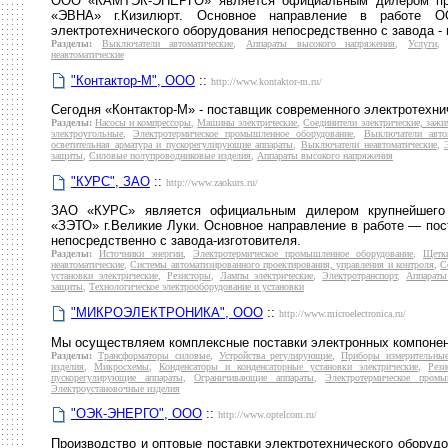
ООО «КАМТЭК-ЭНЕРГО» является официальным дилером прои
«ЭВНА» г.Кизилюрт. Основное направление в работе 
электротехнического оборудования непосредственно с завода - 
Разделы:
Выключатели автоматические
,
Аппараты высокого напряжения
,
Услуги
неавтоматические
"Контактор-М", ООО
::
http://www.kontaktor-m.ru/
Сегодня «Контактор-М» - поставщик современного электротехни
Разделы:
Насосы и компрессоры
,
Машины электрические
,
Соединители электрические, заж
электроугольные
,
Электротермическое промышленное оборудование
,
Выключатели авто
осветительная арматура и пускорегулирующие аппараты
,
Выключатели неавтоматические
,
защиты
,
Силовые полупроводниковые изделия
,
Аппараты высокого напряжения
"КУРС", ЗАО
::
http://www.zaokurs.ru/
ЗАО «КУРС» является официальным дилером крупнейшего 
«ЗЭТО» г.Великие Луки. Основное направление в работе — пос
непосредственно с завода-изготовителя.
Разделы:
Источники энергии
,
Электротермическое промышленное оборудование
,
Щетк
неавтоматические
,
Системы автоматизированного проектирования, управления и контроля
,
С
установки электрические
,
Резисторы
,
Лампы электрические
,
Электротранспорт
,
Аппараты
защиты
,
Технологическое электрооборудование и установки
"МИКРОЭЛЕКТРОНИКА", ООО
::
http://www.microelectronica.ru/
Мы осуществляем комплексные поставки электронных компонент
Разделы:
Трансформаторы силовые
,
Устройства регулирующие
,
Приборы измерительны
изделия
,
Микросхемы
,
Конденсаторы и конденсаторные установки электрические
,
Рези
пускорегулирующие аппараты
,
Ограничивающие аппараты
,
Электротермическое промы
Электроустановочные изделия
"ОЭК-ЭНЕРГО", ООО
::
http://www.optelcom.ru/
Производство и оптовые поставки электротехнического оборудо