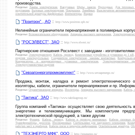
производства.
Разделы:
Лампы электрические
,
Вакуумные
,
Щиты, панели
,
Проходные
,
Для тепловых 
подстанции
,
Бытовые электроизделия
,
Покрышки
,
Линейные
,
Выключатели автоматические
осветительной арматуры фарфоровые
,
Вентиляторы
,
Ящики
"Позитрон" , АО
::
http://www.positron.spb.ru/
Нелинейные ограничители перенапряжения в полимерных корпус
Разделы:
Вспомогательное оборудование
,
Аппараты высокого напряжения
,
Электротермичес
"РОСЭЛВЕСТ", ЗАО
::
http://www.elwest.ru/
Партнерские отношения Росэлвест с заводами - изготовителями
Разделы:
Электротранспорт
,
Кабель, провод
,
Комплектные устройства и установки до 1 кВ
изделия электроугольные
,
Соединители электрические, зажимы контактные
,
Контрольно-
Конденсаторы и конденсаторные установки электрические
,
Электротермическое п
Электроустановочные изделия
"Севзапэнергопромкомплект"
::
http://www.sevzapenergo.ru/
Продажа, монтаж, наладка и ремонт электротехнического о
изоляторы, кабели, ограничители перенапряжения и пр. Информ
Разделы:
Ограничивающие аппараты
,
Изоляторы
,
Аппараты высокого напряжения
,
Кабель, 
"Тактика", ЗАО
::
http://www.taktikagroup.ru/
Группа компаний «Тактика» осуществляет свою деятельность в
энергетике и телекоммуникациях. Мы комплектуем предпр
электротехнической продукцией, а также другим
Разделы:
Фонари
,
Кабель, провод
,
Кабели и провода монтажные
,
Кабели силовые б
Трансформаторы, дроссели
,
Изоляционные
,
Светильники для наружного освещения
,
Комм
рабочих мест и приборов
,
Кабели связи и передачи информации
,
Осветительная арматура
,
Обл
"ТЕХЭНЕРГО МФК", ООО
::
http://texenergo.ru/