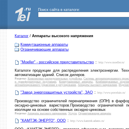
Поиск сайта в каталоге:
Каталог
/
Аппараты высокого напряжения
Коммутационные аппараты
Ограничивающие аппараты
"Moeller" - российское представительство
::
http://www.moeller.ru/
Каталоги продукции для распределения электроэнергии. Тех
автоматизации зданий. Список дилеров.
Разделы:
Комплектные распределительные устройства
,
Системы автоматизированного проек
и трансформаторные подстанции
,
Коммутационные аппараты
,
Комбинированные издели
автоматизированного управления и регулирования
,
Аппараты высокого напряжения
,
Изделия
"Завод энергозащитных устройств", ЗАО
::
http://www.porcelain.ru/
Производство ограничителей перенапряжения (ОПН) в фарфо
оксидно-цинковых варисторов.Производство ограничителей
изоляции на основе собственных оксидно-цинковых
Разделы:
Аппараты высокого напряжения
,
Услуги
,
Ограничивающие аппараты
"КАМТЭК-ЭНЕРГО", ООО
::
http://www.kamtek-adams.ru/