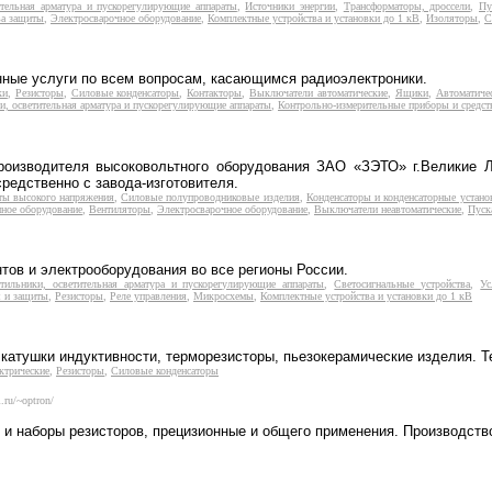
ительная арматура и пускорегулирующие аппараты
,
Источники энергии
,
Трансформаторы, дроссели
,
Пу
ва защиты
,
Электросварочное оборудование
,
Комплектные устройства и установки до 1 кВ
,
Изоляторы
,
С
ные услуги по всем вопросам, касающимся радиоэлектроники.
ки
,
Резисторы
,
Силовые конденсаторы
,
Контакторы
,
Выключатели автоматические
,
Ящики
,
Автоматиче
и, осветительная арматура и пускорегулирующие аппараты
,
Контрольно-измерительные приборы и средст
изводителя высоковольтного оборудования ЗАО «ЗЭТО» г.Великие Л
редственно с завода-изготовителя.
ты высокого напряжения
,
Силовые полупроводниковые изделия
,
Конденсаторы и конденсаторные устано
ное оборудование
,
Вентиляторы
,
Электросварочное оборудование
,
Выключатели неавтоматические
,
Пуск
ов и электрооборудования во все регионы России.
тильники, осветительная арматура и пускорегулирующие аппараты
,
Светосигнальные устройства
,
Ус
я и защиты
,
Резисторы
,
Реле управления
,
Микросхемы
,
Комплектные устройства и установки до 1 кВ
катушки индуктивности, терморезисторы, пьезокерамические изделия. Т
ктрические
,
Резисторы
,
Силовые конденсаторы
l.ru/~optron/
и наборы резисторов, прецизионные и общего применения. Производство