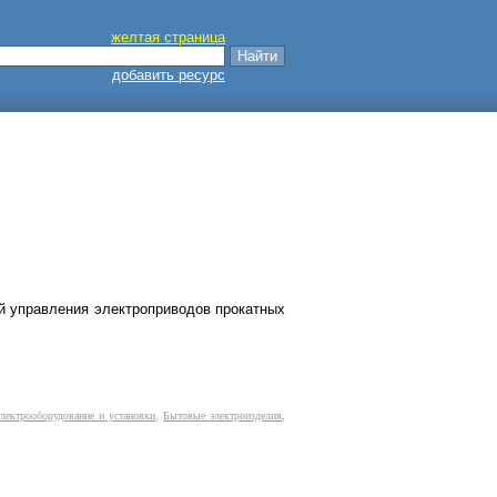
желтая страница
добавить ресурс
ей управления электроприводов прокатных
электрооборудование и установки
,
Бытовые электроизделия
,