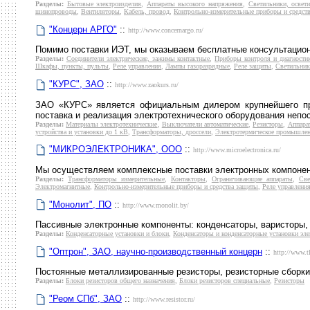
Разделы:
Бытовые электроизделия
,
Аппараты высокого напряжения
,
Светильники, освет
шинопроводы
,
Вентиляторы
,
Кабель, провод
,
Контрольно-измерительные приборы и средст
"Концерн АРГО"
::
http://www.concernargo.ru/
Помимо поставки ИЭТ, мы оказываем бесплатные консультацион
Разделы:
Соединители электрические, зажимы контактные
,
Приборы контроля и диагности
Шкафы, пункты, пульты
,
Реле управления
,
Лампы газоразрядные
,
Реле защиты
,
Светильник
"КУРС", ЗАО
::
http://www.zaokurs.ru/
ЗАО «КУРС» является официальным дилером крупнейшего про
поставка и реализация электротехнического оборудования непос
Разделы:
Материалы электротехнические
,
Выключатели автоматические
,
Резисторы
,
Аппара
устройства и установки до 1 кВ
,
Трансформаторы, дроссели
,
Электротермическое промышлен
"МИКРОЭЛЕКТРОНИКА", ООО
::
http://www.microelectronica.ru/
Мы осуществляем комплексные поставки электронных компонент
Разделы:
Трансформаторы измерительные
,
Контакторы
,
Ограничивающие аппараты
,
Све
Электромагнитные
,
Контрольно-измерительные приборы и средства защиты
,
Реле управлени
"Монолит", ПО
::
http://www.monolit.by/
Пассивные электронные компоненты: конденсаторы, варисторы, 
Разделы:
Конденсаторные установки и блоки
,
Конденсаторы и конденсаторные установки эле
"Оптрон", ЗАО, научно-производственный концерн
::
http://www.t
Постоянные металлизированные резисторы, резисторные сборки 
Разделы:
Блоки резисторов общего назначения
,
Блоки резисторов специальные
,
Резисторы
"Реом СПб", ЗАО
::
http://www.resistor.ru/