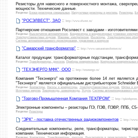
Резисторы для навесного и поверхностного монтажа, сверхпре
мощности. Технические данные.
Разделы:
Блоки резисторов специальные
,
Нагрузочные резисторы и реостаты
,
Резисторы
,
Бл
"РОСЭЛВЕСТ", ЗАО
::
http://www.elwest.ru/
Партнерские отношения Росэлвест с заводами - изготовителями
Разделы:
Выключатели автоматические
,
Конденсаторы и конденсаторные установки электрич
Электроустановочные изделия
,
Машины электрические
,
Изоляторы
,
Электросварочное обор
Системы автоматизированного проектирования, управления и контроля
"Самарский трансформатор"
::
http://www.samaratransformer.ru/
Каталог продукции: трансформаторные подстанции, трансформато
Разделы:
Трансформаторы, дроссели
,
Приборы измерительные
,
Контрольно-измерительные 
"ТЕХЭНЕРГО МФК", ООО
::
http://texenergo.ru/
Компания "Техэнерго" на протяжении более 14 лет является 
"Техэнерго" является официальным дистрибьютором Schneider E
Разделы:
Контакторы
,
Насосы и компрессоры
,
Электроустановочные изделия
,
Щетки и изд
Источники энергии
,
Токопроводы, шинопроводы
,
Услуги
,
Системы автоматизированного про
"Торгово-Промышленная Компания ТЕХПРОМ"
::
http://tpktehprom.
Электронные компоненты – резисторы ПЭ, ПЭВ, ПЭВР, ППБ, С5-3
Разделы:
Резисторы
"ЭРК" - поставка отечественных радиокомпонентов
::
http://www.
Соединительные компоненты, реле, трансформаторы, тиристоры
компании. Техническая информация.
Разделы:
Контакторы
,
Трансформаторы, дроссели
,
Выключатели и переключатели
,
Транс