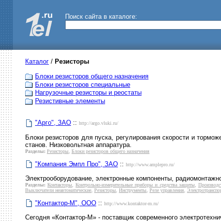
Поиск сайта в каталоге:
Каталог
/
Резисторы
Блоки резисторов общего назначения
Блоки резисторов специальные
Нагрузочные резисторы и реостаты
Резистивные элементы
"Арго", ЗАО
::
http://argo.vluki.ru/
Блоки резисторов для пуска, регулирования скорости и тормож
станов. Низковольтная аппаратура.
Разделы:
Резисторы
,
Блоки резисторов общего назначения
"Компания Эмпл Про", ЗАО
::
http://www.amplepro.ru/
Электрооборудование, электронные компоненты, радиомонтажн
Разделы:
Контакторы
,
Контрольно-измерительные приборы и средства защиты
,
Производс
Выключатели неавтоматические
,
Резисторы
,
Инструменты
,
Реле управления
,
Электротранспо
"Контактор-М", ООО
::
http://www.kontaktor-m.ru/
Сегодня «Контактор-М» - поставщик современного электротехни