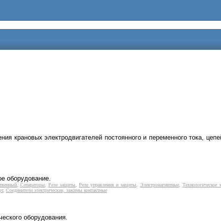
ения крановых электродвигателей постоянного и переменного тока, цеп
ое оборудование.
твенный
,
Сепараторы
,
Реле защиты
,
Реле управления и защиты
,
Электромагнитные
,
Технологическое 
рт
,
Соединители электрические, зажимы контактные
ческого оборудования.