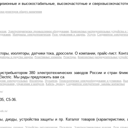
цизионные и высокостабильные, высокочастотные и сверхвысокочастот
оки резисторов общего назначения
еские
,
Электротермическое промышленное оборудование
,
Комплектные распределительные устройства и 
удование
,
Материалы электротехнические
,
Реле управления и защиты
,
Услуги
,
Соединители электричес
ры, изоляторы, датчики тока, дроссели. О компании, прайс-лист. Конт
приборы и средства защиты
,
Резистивные элементы
,
Резисторы
,
Комплектные распределительные устройс
дистрибьютором 380 электротехнических заводов России и стран ближ
lectric. Мы рады предложить вам са
елия электроугольные
,
Изоляторы
,
Пускатели
,
Технологическое электрооборудование и установки
,
Вык
ектирования, управления и контроля
,
Кабель, провод
,
Соединители электрические, зажимы контактные
ru/
5, С5-36.
erk.ru/
, диоды, устройства защиты и пр. Каталог товаров (характеристики, 
форматоры силовые
,
Устройства регулирующие
,
Пускатели
,
Электроустановочные изделия
,
Реле управ