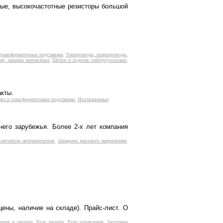
ные, высокочастотные резисторы большой
трансформаторные подстанции
,
Токопроводы, шинопроводы
,
кие, зажимы контактные
,
Щетки и изделия электроугольные
,
акты.
тва и трансформаторные подстанции
,
Изоляционные
него зарубежья. Более 2-х лет компания
лючатели автоматические
,
Аппараты высокого напряжения
,
цены, наличие на складе). Прайс-лист. О
ления и защиты
,
Реле защиты
,
Реле управления
,
Защитные