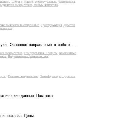
скатели
,
Щетки и изделия электроугольные
,
Токопроводы,
оединители электрические, зажимы контактные
ские выключатели специальные
,
Трансформаторы, дроссели
,
ва защиты
уки. Основное направление в работе —
вки электрические
,
Реле управления и защиты
,
Комплектные
атели
,
Предохранители (низковольтные)
луги
,
Силовые конденсаторы
,
Трансформаторы, дроссели
,
ехнические данные. Поставка.
 и поставка. Цены.