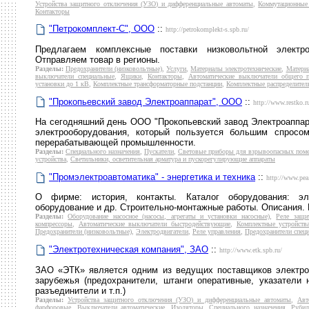
Устройства защитного отключения (УЗО) и дифференциальные автоматы
,
Коммутационные
Контакторы
"Петрокомплект-С", ООО
::
http://petrokomplekt-s.spb.ru/
Предлагаем комплексные поставки низковольтной электр
Отправляем товар в регионы.
Разделы:
Предохранители (низковольтные)
,
Услуги
,
Материалы электротехнические
,
Матери
выключатели специальные
,
Ящики
,
Контакторы
,
Автоматические выключатели общего 
установки до 1 кВ
,
Комплектные трансформаторные подстанции
,
Комплектные распределител
"Прокопьевский завод Электроаппарат", ООО
::
http://www.restko.ru
На сегодняшний день ООО "Прокопьевский завод Электроаппар
электрооборудования, который пользуется большим спросо
перерабатывающей промышленности.
Разделы:
Специального назначения
,
Пускатели
,
Световые приборы для взрывоопасных пом
устройства
,
Светильники, осветительная арматура и пускорегулирующие аппараты
"Промэлектроавтоматика" - энергетика и техника
::
http://www.pea
О фирме: история, контакты. Каталог оборудования: эле
оборудование и др. Строительно-монтажные работы. Описания. 
Разделы:
Оборудование насосное (насосы, агрегаты и установки насосные)
,
Реле защи
компрессоры
,
Автоматические выключатели быстродействующие
,
Комплектные устройств
Предохранители (низковольтные)
,
Электродвигатели
,
Реле управления
,
Предохранители спец
"Электротехническая компания", ЗАО
::
http://www.etk.spb.ru/
ЗАО «ЭТК» является одним из ведущих поставщиков электро
зарубежья (предохранители, штанги оперативные, указатели 
разъединители и т.п.)
Разделы:
Устройства защитного отключения (УЗО) и дифференциальные автоматы
,
Авт
фарфоровые
,
Выключатели автоматические
,
Изоляторы
,
Специального назначения
,
Рубил