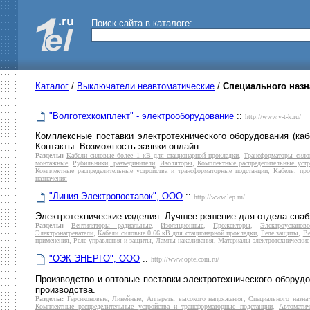
Поиск сайта в каталоге:
Каталог
/
Выключатели неавтоматические
/
Специального наз
"Волготехкомплект" - электрооборудование
::
http://www.v-t-k.ru/
Комплексные поставки электротехнического оборудования (каб
Контакты. Возможность заявки онлайн.
Разделы:
Кабели силовые более 1 кВ для стационарной прокладки
,
Трансформаторы сило
монтажные
,
Рубильники, разъединители
,
Изоляторы
,
Комплектные распределительные устр
Комплектные распределительные устройства и трансформаторные подстанции
,
Кабель, пр
назначения
"Линия Электропоставок", ООО
::
http://www.lep.ru/
Электротехнические изделия. Лучшее решение для отдела снаб
Разделы:
Вентиляторы радиальные
,
Изоляционные
,
Прожекторы
,
Электроустанов
Электронагреватели
,
Кабели силовые 0.66 кВ для стационарной прокладки
,
Реле защиты
,
Ве
применения
,
Реле управления и защиты
,
Лампы накаливания
,
Материалы электротехнические
"ОЭК-ЭНЕРГО", ООО
::
http://www.optelcom.ru/
Производство и оптовые поставки электротехнического оборудо
производства.
Разделы:
Герсиконовые
,
Линейные
,
Аппараты высокого напряжения
,
Специального назна
Комплектные распределительные устройства и трансформаторные подстанции
,
Автомати