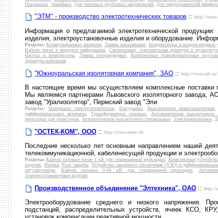
Покрышки
,
Линейные
,
Для тепловых трубчатых нагревателей
,
Для предохранителей фарфор
"ЭТМ" - производство электротехнических товаров
::
http://www.
Информация о предлагаемой электротехнической продукции: к
изделия, электроустановочные изделия и оборудование. Инфор
Разделы:
Коммутационные аппараты
,
Лампы накаливания
,
Конденсаторы и конденсаторные 
Кабели связи и передачи информации
,
Светильники, осветительная арматура и пускорег
Насосы и компрессоры
,
Лампы газоразрядные
,
Комплектные трансформаторные подстан
Арматура кабельная
"Южноуральская изоляторная компания", ЗАО
::
http://www.uik.ru/
В настоящее время мы осуществляем комплексные поставки п
Мы являемся партнерами Львовского изоляторного завода, АО
завод "Урализолятор", Пермский завод "Эли
Разделы:
Материалы электротехнические
,
Вакуумные
,
Выключатели неавтоматические
дифференциальные автоматы
,
Трансформаторы силовые
,
Автоматические выключатели 
прокладки для резисторов
,
Автоматические выключатели специальные
,
Электромагнитные
,
Д
"ОСТЕК-КОМ", ООО
::
http://www.ostec.ru/
Последние несколько лет основным направлением нашей деяте
телекоммуникационной, кабеленесущей продукции и электрообо
Разделы:
Кабели силовые более 1 кВ для стационарной прокладки
,
Комплектные устройства
изделия
,
Ящики
,
Реле защиты
,
Устройства защитного отключения (УЗО) и дифференциальн
регулирующие
,
Кабели силовые 0.66 кВ для стационарной прокладки
,
Автомат
Электроустановочные изделия
Производственное объединение "Элтехника", ОАО
::
http://
Электрооборудование среднего и низкого напряжения. Пр
подстанций, распределительных устройств, ячеек КСО, КРУ
установок компенсации реактивной мощности.