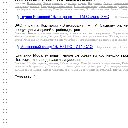
Разделы:
Контакторы
,
Трансформаторы, дроссели
,
Ящики
,
Вакуумные
,
Услуги
,
Комплектны
Полупроводниковые
,
Специального назначения
,
Комплектные трансформаторные подстанции
трансформаторные подстанции
,
Трансформаторы силовые
,
Устройства защиты, блоки
,
Щиты, 
Группа Компаний "Электрощит" – ТМ Самара, ЗАО
::
http://www.e
ЗАО «Группа Компаний «Электрощит» – ТМ Самара» являет
продукции и изделий стройиндустрии.
Разделы:
Выключатели неавтоматические
,
Аппараты высокого напряжения
,
Ограничива
Коммутационные аппараты
,
Услуги
,
Дроссели
,
Рубильники, разъединители
,
Шкафы, пункты
блоки
,
Комплектные распределительные устройства и трансформаторные подстанции
,
Ящики
Московский завод "ЭЛЕКТРОЩИТ", ОАО
::
http://www.moselectro.ru/
Компания Мосэлектрощит является одним из крупнейших прои
Все изделия завода сертифицированы.
Разделы:
Шкафы, пункты, пульты
,
Кабель, провод
,
Трансформаторы измерительные
,
Кабе
стационарной прокладки
,
Изоляторы и прокладки для резисторов
,
Для предохраните
разъединители
,
Щиты, панели
,
Опорные
,
Для тепловых трубчатых нагревателей
,
Щитки
,
Уст
Страницы:
1