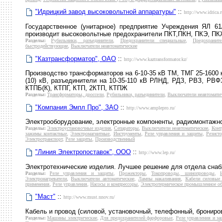
"Идрицкий завод высоковольтной аппаратуры"
::
http://www.idrica.r
Государственное (унитарное) предприятие Учреждения ЯЛ 
производит высоковольтные предохранители ПКТ,ПКН, ПКЭ, ПК
Разделы:
Рубильники, разъединители
,
Предохранители специальные
,
Предохранит
быстродействующие
,
Выключатели неавтоматические
"Казтрансформатор", ОАО
::
http://www.kaztransformator.kz/
Производство трансформаторов на 6-10-35 кВ ТМ, ТМГ 25-1600
(10) кВ, разъединители на 10-35-110 кВ РЛНД, РДЗ, РВЗ, РВФ
КТПБ(К), КТПГ, КТП, 2КТП, КТПЖ
Разделы:
Трансформаторы, дроссели
,
Рубильники, разъединители
,
Выключатели неавтомати
"Компания Эмпл Про", ЗАО
::
http://www.amplepro.ru/
Электрооборудование, электронные компоненты, радиомонтажн
Разделы:
Электроустановочные изделия
,
Сепараторы
,
Выключатели неавтоматические
,
Конт
зажимы контактные
,
Электромагнитные
,
Инструменты
,
Реле управления и защиты
,
Резист
Электротранспорт
,
Реле защиты
,
Производственный
"Линия Электропоставок", ООО
::
http://www.lep.ru/
Электротехнические изделия. Лучшее решение для отдела снаб
Разделы:
Реле управления и защиты
,
Прожекторы
,
Токопроводы, шинопроводы
,
Электронагреватели
,
Выключатели автоматические
,
Лампы накаливания
,
Кабели силовые 
применения
,
Реле управления
,
Насосы и компрессоры
,
Электротермическое промышленное об
"Маст"
::
http://www.must.nnov.ru/
Кабель и провод (силовой, установочный, телефонный, брониров
Разделы:
Машины электрические
,
Для предохранителей фарфоровые
,
Реле управления и з