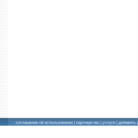
соглашение об использовании
|
партнерство
|
услуги
|
добавить 