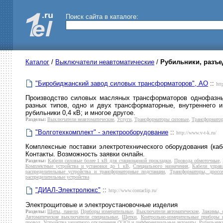
Поиск сайта в каталоге:
Каталог
/
Выключатели неавтоматические
/
Рубильники, разъе
"Биробиджанский завод силовых трансформаторов", АО
::
htt
Производство силовых масляных трансформаторов однофазн
разных типов, одно и двух трансформаторные, внутреннего 
рубильники 0,4 кВ; и многое другое.
Разделы:
Выключатели неавтоматические
,
Услуги
,
Трансформаторы силовые
,
Трансформатор
"Волготехкомплект" - электрооборудование
::
http://www.v-t-k.ru/
Комплексные поставки электротехнического оборудования (каб
Контакты. Возможность заявки онлайн.
Разделы:
Кабели силовые более 1 кВ для стационарной прокладки
,
Провода обмоточные
,
Комплектные устройства и установки до 1 кВ
,
Специального назначения
,
Кабели управл
распределительные устройства и трансформаторные подстанции
,
Трансформаторы, дросс
распределительные устройства
"ДИАЛ-Электролюкс"
::
http://www.contaclip.ru/
Электрощитовые и электроустановочные изделия
Разделы:
Щиты, панели
,
Приборы измерительные
,
Выключатели автоматические
,
Зажимы,
Автоматические выключатели специальные
,
Щитки
,
Контрольно-измерительные приборы 
провод
,
Устройства защитного отключения (УЗО) и дифференциальные автоматы
,
Рубильники