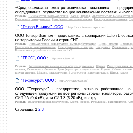
«Средневолжская электротехническая компания» – предпр
оборудования, осуществляющее комплексные поставки и компл
Разделы:
Выключатели неавтоматические
,
Кабель, провод
,
Автоматические выключатели о
Рубильники, разъединители
,
Трансформаторы измерительные
,
Провода неизолированные
,
Тр
"Тензор-Вымпел", ООО
::
http://www.tenzor-vimpel.com/
ООО Тензор-Вымпел - представитель корпорации Eaton Electrical
на территории России и стран СНГ
Разделы:
Автоматические выключатели быстродействующие
,
Щиты, панели
,
Электроу
Выключатели неавтоматические
,
Реле управления и защиты
,
Вакуумные
,
Рубильники, ра
Комплектные устройства и установки до 1 кВ
"ТЕСО", ООО
::
http://www.teco.ru/
Разделы:
Автоматические выключатели общего применения
,
Щитки
,
Реле управления и
изделия
,
Светильники бытовые
,
Трансформаторы измерительные
,
Ящики
,
Кабели силовые 
шнуры силовые
,
Машины электрические
,
Выключатели неавтоматические
,
Щиты, панели
"Техресурс", ООО
::
http://www.texresurs.ru/
ООО "Техресурс" - предприятие, активно работающее на 
следующей продукции во все регионы страны: изоляторы, разр
СИП-2А (0,4 кВ), для СИП-3 (6-20 кВ), инстру
Разделы:
Выключатели неавтоматические
,
Кабель, провод
,
Рубильники, разъединители
,
Арм
Страницы:
1
2
3