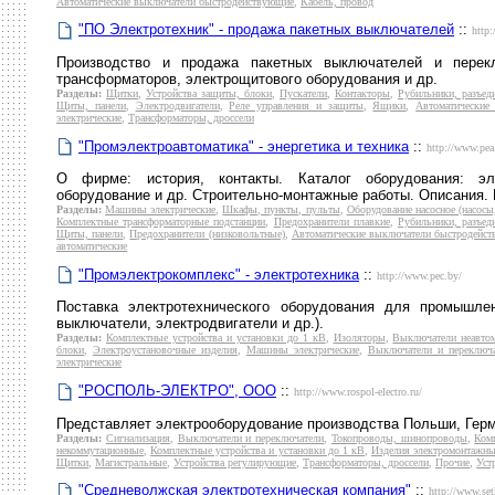
Автоматические выключатели быстродействующие
,
Кабель, провод
"ПО Электротехник" - продажа пакетных выключателей
::
http:
Производство и продажа пакетных выключателей и перекл
трансформаторов, электрощитового оборудования и др.
Разделы:
Щитки
,
Устройства защиты, блоки
,
Пускатели
,
Контакторы
,
Рубильники, разъед
Щиты, панели
,
Электродвигатели
,
Реле управления и защиты
,
Ящики
,
Автоматические
электрические
,
Трансформаторы, дроссели
"Промэлектроавтоматика" - энергетика и техника
::
http://www.pea
О фирме: история, контакты. Каталог оборудования: эле
оборудование и др. Строительно-монтажные работы. Описания. 
Разделы:
Машины электрические
,
Шкафы, пункты, пульты
,
Оборудование насосное (насосы,
Комплектные трансформаторные подстанции
,
Предохранители плавкие
,
Рубильники, разъед
Щиты, панели
,
Предохранители (низковольтные)
,
Автоматические выключатели быстродейс
автоматические
"Промэлектрокомплекс" - электротехника
::
http://www.pec.by/
Поставка электротехнического оборудования для промышлен
выключатели, электродвигатели и др.).
Разделы:
Комплектные устройства и установки до 1 кВ
,
Изоляторы
,
Выключатели неавтом
блоки
,
Электроустановочные изделия
,
Машины электрические
,
Выключатели и переключа
электрические
"РОСПОЛЬ-ЭЛЕКТРО", ООО
::
http://www.rospol-electro.ru/
Представляет электрооборудование производства Польши, Герм
Разделы:
Сигнализация
,
Выключатели и переключатели
,
Токопроводы, шинопроводы
,
Ком
некоммутационные
,
Комплектные устройства и установки до 1 кВ
,
Изделия электромонтажн
Щитки
,
Магистральные
,
Устройства регулирующие
,
Трансформаторы, дроссели
,
Прочие
,
Уст
"Средневолжская электротехническая компания"
::
http://www.set