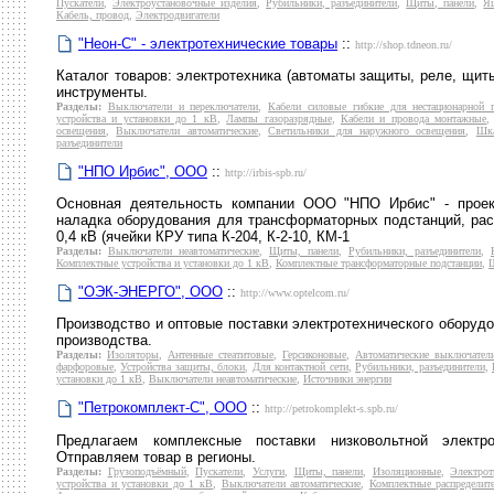
Пускатели
,
Электроустановочные изделия
,
Рубильники, разъединители
,
Щиты, панели
,
Я
Кабель, провод
,
Электродвигатели
"Неон-С" - электротехнические товары
::
http://shop.tdneon.ru/
Каталог товаров: электротехника (автоматы защиты, реле, щиты
инструменты.
Разделы:
Выключатели и переключатели
,
Кабели силовые гибкие для нестационарной 
устройства и установки до 1 кВ
,
Лампы газоразрядные
,
Кабели и провода монтажные
освещения
,
Выключатели автоматические
,
Светильники для наружного освещения
,
Шка
разъединители
"НПО Ирбис", ООО
::
http://irbis-spb.ru/
Основная деятельность компании ООО "НПО Ирбис" - проект
наладка оборудования для трансформаторных подстанций, рас
0,4 кВ (ячейки КРУ типа К-204, К-2-10, КМ-1
Разделы:
Выключатели неавтоматические
,
Щиты, панели
,
Рубильники, разъединители
,
Комплектные устройства и установки до 1 кВ
,
Комплектные трансформаторные подстанции
,
"ОЭК-ЭНЕРГО", ООО
::
http://www.optelcom.ru/
Производство и оптовые поставки электротехнического оборудо
производства.
Разделы:
Изоляторы
,
Антенные стеатитовые
,
Герсиконовые
,
Автоматические выключател
фарфоровые
,
Устройства защиты, блоки
,
Для контактной сети
,
Рубильники, разъединители
,
установки до 1 кВ
,
Выключатели неавтоматические
,
Источники энергии
"Петрокомплект-С", ООО
::
http://petrokomplekt-s.spb.ru/
Предлагаем комплексные поставки низковольтной электр
Отправляем товар в регионы.
Разделы:
Грузоподъёмный
,
Пускатели
,
Услуги
,
Щиты, панели
,
Изоляционные
,
Электрот
устройства и установки до 1 кВ
,
Выключатели автоматические
,
Комплектные распределит