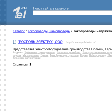
Поиск сайта в каталоге:
Каталог
/
Токопроводы, шинопроводы
/
Токопроводы напряжен
"РОСПОЛЬ-ЭЛЕКТРО", ООО
::
http://www.rospol-electro.ru/
Представляет электрооборудование производства Польши, Герм
Разделы:
Рубильники, разъединители
,
Защитные устройства
,
Электроустановочные изде
изделия
,
Магистральные
,
Прочие
,
Трансформаторы, дроссели
,
Ящики
,
Кабель, провод
,
Шка
Устройства регулирующие
Страницы:
1