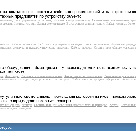
я комплексные поставки кабельно-проводниковой и электротехническ
тажных предприятий по устройству объекто
нализации
,
Реле управления и защиты
,
Изделия электромонтажные
,
Светильники, осветительная арм
и энергии
,
Зажимы, сжимы
,
Лампы электрические
,
Выключатели автоматические
,
Кабели силовые более 
окладки
,
Кабели силовые на 1 кВ для стационарной прокладки
,
Лампы накаливания
,
Лампы газоразряд
тительная арматура и пускорегулирующие аппараты
,
Кабель, провод
,
Светильники общего освещени
ого оборудования. Имея дисконт у производителей есть возможность 
нт или откат.
ура
,
Изоляторы
,
Выключатели неавтоматические
,
Выключатели автоматические
,
Светильники для освеще
светительная арматура и пускорегулирующие аппараты
,
Кабели связи и передачи информации
,
Автоматич
у уличных светильников, промышленных светильников, прожекторов,
ивные опоры,садово-парковые торшеры.
ортных средств
,
Фонари
,
Светильники для освещения рабочих мест и приборов
,
Услуги
,
Светильник
ьники общего освещения
ресурс