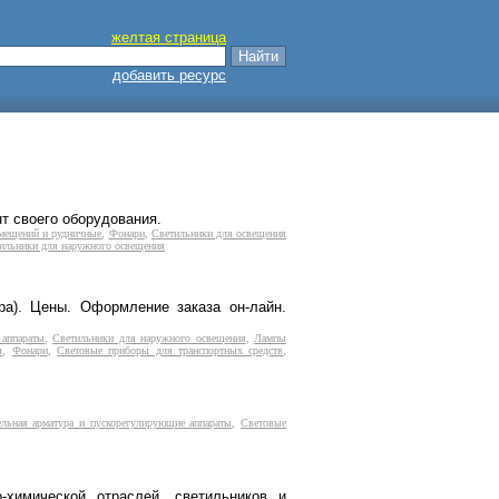
желтая страница
добавить ресурс
т своего оборудования.
мещений и рудничные
,
Фонари
,
Светильники для освещения
ильники для наружного освещения
ра). Цены. Оформление заказа он-лайн.
 аппараты
,
Светильники для наружного освещения
,
Лампы
ы
,
Фонари
,
Световые приборы для транспортных средств
,
ельная арматура и пускорегулирующие аппараты
,
Световые
-химической отраслей, светильников и