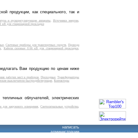
ой продукции, как специального, так и
атура и пускорегулирующие аппараты
,
Источники энергии
,
1 кВ для стационарной прокладки
ные
,
Световые приборы для транспортных средств
,
Провода
я
,
Кабели силовые 0.66 кВ для стационарной прокладки
,
предлагать Вам продукцию по ценам ниже
ния рабочих мест и приборов
,
Проходные
,
Трансформаторы
еские выключатели быстродействующие
,
Контакторы
 тепличных облучателей, электрических
и для наружного освещения
,
Светосигнальные устройства
,
написать
администрации