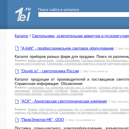
Поиск сайта в каталоге:
Каталог
/
Светильники, осветительная арматура и пускорегули
"A-light" - профессиональное световое оборудование
::
http://ww
Каталог приборов разных фирм для продажи. Поиск по различны
Разделы:
Лампы электрические
,
Лампы накаливания
,
Световые приборы для транспортных 
рабочих мест и приборов
,
Светильники, осветительная арматура и пускорегулирующие аппар
"Osveti.ru" - светотехника России
::
http://www.osveti.ru/
Каталог продукции от производителей и поставщиков светот
Справочная информация. Объявления.
Разделы:
Светильники для освещения рабочих мест и приборов
,
Световые приборы для
накаливания
,
Светосигнальные устройства
,
Лампы газоразрядные
,
Осветительная арматур
Светильники бытовые
,
Светильники общего освещения
"АСК" - Ардатовская светотехническая компания
::
http://ack-astz.
Разделы:
Фонари
,
Облучатели и светильники для с/х помещений и техпроцессов
,
Светил
приборы для транспортных средств
,
Светильники для наружного освещения
,
Светильники дл
"ПромЭлектро-НК", ООО
::
http://www.promnk.ru/
Поставка горно-шахтного электрооборудования, взрывозащи