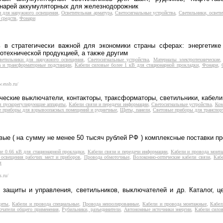
онарей аккумуляторных для железнодорожник
и для наружного освещения
,
Осветительная арматура
,
Светосигнальные устройства
,
Светильники, освети
средств
,
Фонари
ь в стратегически важной для экономики страны сферах: энергетик
отехнической продукцией, а также другим
ветильники для наружного освещения
,
Светосигнальные устройства
,
Материалы электротехнические
а и трансформаторные подстанции
,
Кабели силовые более 1 кВ для стационарной прокладки
,
Фонари
,
.essb.ru/
еские выключатели, контакторы, траксформаторы, светильники, кабели 
 и пускорегулирующие аппараты
,
Кабели связи и передачи информации
,
Светосигнальные устройства
,
Ком
е приборы для взрывоопасных помещений и рудничные
,
Щиты, панели
,
Световые приборы для транспор
ые ( на сумму не менее 50 тысяч рублей РФ ) комплексные поставки п
е 0.66 кВ для стационарной прокладки
,
Кабели связи и передачи информации
,
Кабели и провода монт
 освещения рабочих мест и приборов
,
Провода обмоточные
,
Волоконно-оптические кабели связи
,
Каб
я
s.ru/
 защиты и управления, светильников, выключателей и др. Каталог, ц
щиты
,
Кабели и провода специальные
,
Провода неизолированные
,
Кабели и провода монтажные
,
Кабел
ючатели общего применения
,
Рубильники, разъединители
,
Автономные источники энергии
,
Кабели силов