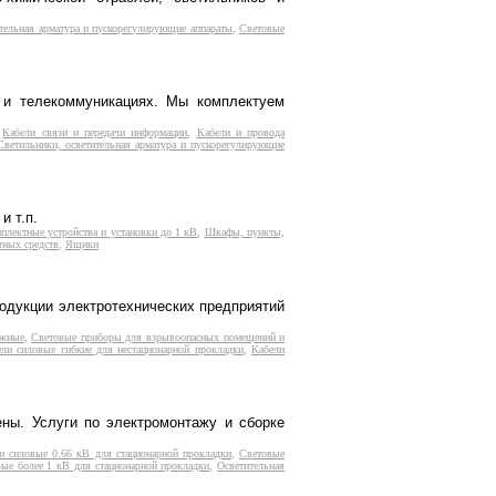
тельная арматура и пускорегулирующие аппараты
,
Световые
е и телекоммуникациях. Мы комплектуем
,
Кабели связи и передачи информации
,
Кабели и провода
Светильники, осветительная арматура и пускорегулирующие
и т.п.
плектные устройства и установки до 1 кВ
,
Шкафы, пункты,
тных средств
,
Ящики
родукции электротехнических предприятий
ажные
,
Световые приборы для взрывоопасных помещений и
ели силовые гибкие для нестационарной прокладки
,
Кабели
ены. Услуги по электромонтажу и сборке
и силовые 0.66 кВ для стационарной прокладки
,
Световые
ые более 1 кВ для стационарной прокладки
,
Осветительная