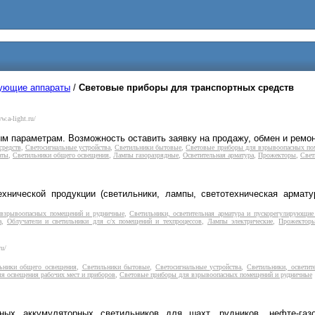
рующие аппараты
/
Световые приборы для транспортных средств
w.a-light.ru/
м параметрам. Возможность оставить заявку на продажу, обмен и ремон
средств
,
Светосигнальные устройства
,
Светильники бытовые
,
Световые приборы для взрывоопасных по
аты
,
Светильники общего освещения
,
Лампы газоразрядные
,
Осветительная арматура
,
Прожекторы
,
Свет
ехнической продукции (светильники, лампы, светотехническая армату
 взрывоопасных помещений и рудничные
,
Светильники, осветительная арматура и пускорегулирующие
а
,
Облучатели и светильники для с/х помещений и техпроцессов
,
Лампы электрические
,
Прожектор
ru/
ьники общего освещения
,
Светильники бытовые
,
Светосигнальные устройства
,
Светильники, осветит
я освещения рабочих мест и приборов
,
Световые приборы для взрывоопасных помещений и рудничные
тных аккумуляторных светильников для шахт, рудников, нефте-газо