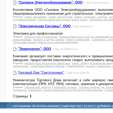
"Силовое Электрооборудование", ООО
::
http://www.silovoe.ru/
Коллективом ООО «Силовое Электрооборудование» выполняютс
общепромышленного назначения для строительных, электромон
Разделы:
Лампы накаливания
,
Лампы газоразрядные
,
Кабели управления, контроля, сиг
Соединители морские
,
Электроустановочные изделия
,
Кабель, провод
,
Автономные источник
"Электрические Системы", ООО
::
http://elsistem.ru/
Электрика для профессионалов
Разделы:
Кабели и провода специальные
,
Кабели силовые более 1 кВ для стационарной пр
неизолированные
,
Провода и шнуры силовые
,
Провода обмоточные
,
Светильники, осве
Светильники бытовые
,
Кабели связи и передачи информации
"Энергогрупп", ООО
::
http://kva2004.h15.ru/
Компания организует поставки энергетического и промышленн
заводских, предоставляя покупателю скидки, выплачивать проце
Разделы:
Автоматические выключатели специальные
,
Кабель, провод
,
Осветительная армат
измерительные
,
Светильники общего освещения
,
Трансформаторы, дроссели
,
Светильники, о
Торговый Дом "Светотехника"
::
http://www.tdsvet.ru/
Номенклатура Торгового Дома включает в себя широкую гамм
комплектующих (ПРА, ИЗУ, УБИ), силовые, граненые и декорат
Разделы:
Осветительная арматура
,
Светильники бытовые
,
Световые приборы для трансп
Прожекторы
,
Светильники, осветительная арматура и пускорегулирующие аппараты
,
Светил
Страницы:
1
соглашение об использовании
|
партнерство
|
услуги
|
добавить 