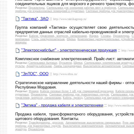
соединительных ящиков для морского и речного транспорта, ф
Разделы:
Прожекторы
,
Светильники для освещения рабочих мест и приборов
,
Светильник
приборы для взрывоопасных помещений и рудничные
,
Световые приборы для транспортных 
"Тактика", ЗАО
::
http://www.taktikagroup.ru/
Группа компаний «Тактика» осуществляет свою деятельност
предприятия данных отраслей кабельно-проводниковой и электр
Разделы:
Кабели управления, контроля, сигнализации
,
Ящики
,
Сплавы
,
Прожекторы
,
С
монтажные
,
Сталь электротехническая
,
Щитки
,
Комплектные распределительные устройств
аппараты
"Электроснабсбыт" - электротехническая продукция
::
http://www
Комплексное снабжение электротехникой. Прайс-лист: автоматич
Разделы:
Светильники бытовые
,
Пускатели
,
Щитки
,
Светильники, осветительная арматура
пульты
,
Арматура кабельная
,
Лампы газоразрядные
,
Выключатели автоматические
,
Световы
"ЭлТОС", ООО
::
http://www.eltos.ru/
Стратегическое направление деятельности нашей фирмы - оптов
Республики Мордовия.
Разделы:
Фонари
,
Кабели силовые более 1 кВ для стационарной прокладки
,
Кабели силовы
рудничные
,
Прожекторы
,
Световые приборы для транспортных средств
,
Светильники для
управления, контроля, сигнализации
,
Кабель, провод
,
Светильники для наружного освещени
"Эмтика" - продажа кабеля и электротехники
::
http://www.emtika-ru
Продажа кабеля, трансформаторного оборудования, устройств
щитового оборудования. Контакты.
Разделы:
Трансформаторы, дроссели
,
Автоматические выключатели специальные
,
Реле за
приборы для транспортных средств
,
Выключатели неавтоматические
,
Автоматические выкл
арматура
,
Прожекторы