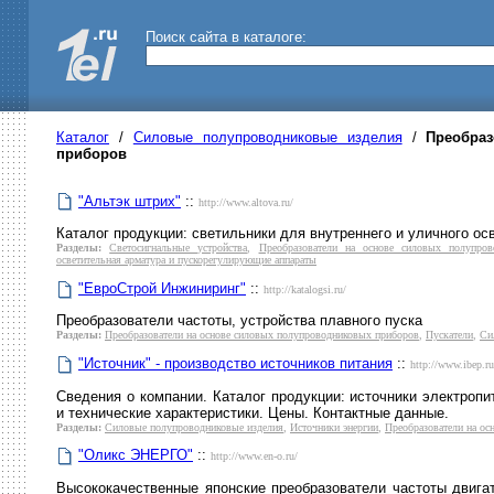
Поиск сайта в каталоге:
Каталог
/
Силовые полупроводниковые изделия
/
Преобра
приборов
"Альтэк штрих"
::
http://www.altova.ru/
Каталог продукции: светильники для внутреннего и уличного ос
Разделы:
Светосигнальные устройства
,
Преобразователи на основе силовых полупро
осветительная арматура и пускорегулирующие аппараты
"ЕвроСтрой Инжиниринг"
::
http://katalogsi.ru/
Преобразователи частоты, устройства плавного пуска
Разделы:
Преобразователи на основе силовых полупроводниковых приборов
,
Пускатели
,
Си
"Источник" - производство источников питания
::
http://www.ibep.ru
Сведения о компании. Каталог продукции: источники электропи
и технические характеристики. Цены. Контактные данные.
Разделы:
Силовые полупроводниковые изделия
,
Источники энергии
,
Преобразователи на о
"Оликс ЭНЕРГО"
::
http://www.en-o.ru/
Высококачественные японские преобразователи частоты двига