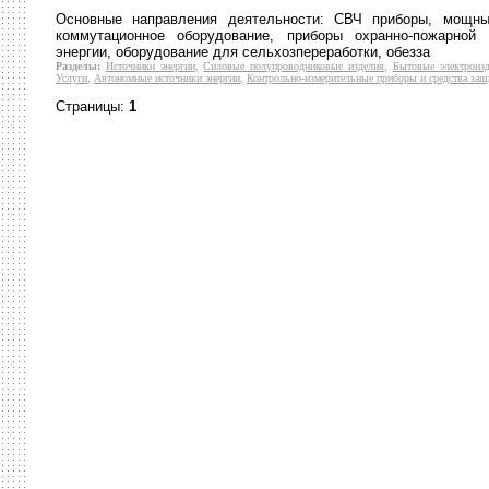
Основные направления деятельности: СВЧ приборы, мощны
коммутационное оборудование, приборы охранно-пожарной 
энергии, оборудование для сельхозпереработки, обезза
Разделы:
Источники энергии
,
Силовые полупроводниковые изделия
,
Бытовые электроиз
Услуги
,
Автономные источники энергии
,
Контрольно-измерительные приборы и средства за
Страницы:
1