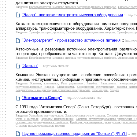
для питания электроинструмента.
Разделы:
Преобразователи на основе силовых полупроводниковых приборов
,
Силовые полу
"Эларп" -поставки электротехнического оборудования
::
http://
Каталог электротехнического оборудования: силовые полупров
аппаратура, трансформаторное оборудование. Характеристики. 
Разделы:
Трансформаторы, дроссели
,
Силовые полупроводниковые изделия
,
Трансформатор
"Электроагрегат" - производство источников питания
::
http://ww
Автономные и резервные источники электропитания различно
генераторы, преобразователи частоты и пр. Каталог. Документа
Разделы:
Преобразователи на основе силовых полупроводниковых приборов
,
Автономные и
"Элитан"
::
http://www.elitan.ru/
Компания Элитан осуществляет снабжение российских пром
химией, инструментом, приборами и программным обеспечением
Разделы:
Клеммы, клеммники
,
Реле управления
,
Разъёмы
,
Радиолампы, электроваку
полупроводниковые изделия
,
Микросхемы
,
Соединители электрические, зажимы конта
Конденсаторы и конденсаторные установки электрические
,
Реле защиты
,
Услуги
"Автоматика-Север"
::
http://www.avtomatika.info/
С 1991 года "Автоматика-Север" (Санкт-Петербург) - поставщик
отраслей промышленности.
Разделы:
Устройства регулирующие
,
Электроустановочные изделия
,
Системы автоматизиров
учёта и контроля
,
Приборы измерительные
,
Системы автоматизированного управления и 
силовых полупроводниковых приборов
,
Приборы для измерения расхода электро и теплоэ
Силовые полупроводниковые изделия
Научно-производственное предприятие "Контакт", ФГУП
::
http