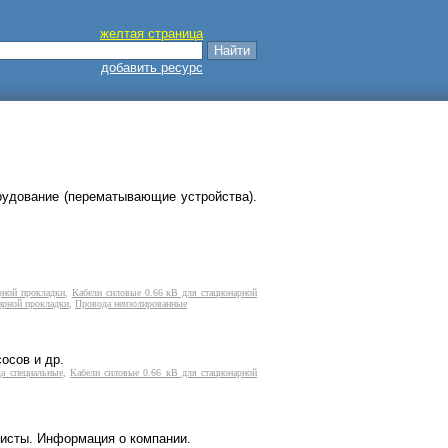
желтая страница
добавить ресурс
рудование (перематывающие устройства).
рной прокладки
,
Кабели силовые 0.66 кВ для стационарной
арной прокладки
,
Провода неизолированные
осов и др.
да специальные
,
Кабели силовые 0.66 кВ для стационарной
листы. Информация о компании.