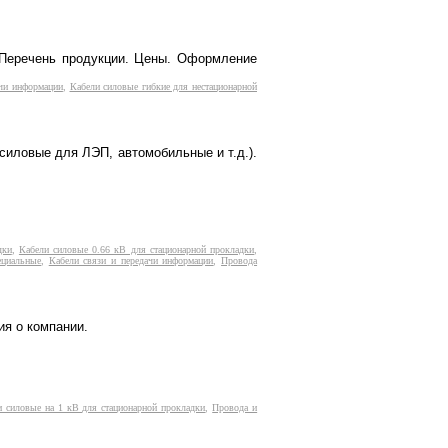
. Перечень продукции. Цены. Оформление
ачи информации
,
Кабели силовые гибкие для нестационарной
силовые для ЛЭП, автомобильные и т.д.).
дки
,
Кабели силовые 0.66 кВ для стационарной прокладки
,
ециальные
,
Кабели связи и передачи информации
,
Провода
ия о компании.
и силовые на 1 кВ для стационарной прокладки
,
Провода и