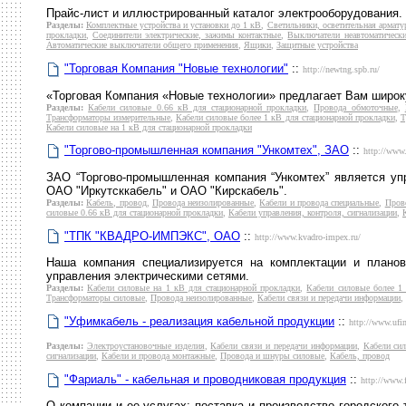
Прайс-лист и иллюстрированный каталог электрооборудования. 
Разделы:
Комплектные устройства и установки до 1 кВ
,
Светильники, осветительная армату
прокладки
,
Соединители электрические, зажимы контактные
,
Выключатели неавтоматически
Автоматические выключатели общего применения
,
Ящики
,
Защитные устройства
"Торговая Компания "Новые технологии"
::
http://newtng.spb.ru/
«Торговая Компания «Новые технологии» предлагает Вам широк
Разделы:
Кабели силовые 0.66 кВ для стационарной прокладки
,
Провода обмоточные
,
Трансформаторы измерительные
,
Кабели силовые более 1 кВ для стационарной прокладки
,
Т
Кабели силовые на 1 кВ для стационарной прокладки
"Торгово-промышленная компания "Ункомтех", ЗАО
::
http://www
ЗАО “Торгово-промышленная компания “Ункомтех” является у
ОАО "Иркутсккабель" и ОАО "Кирскабель".
Разделы:
Кабель, провод
,
Провода неизолированные
,
Кабели и провода специальные
,
Пров
силовые 0.66 кВ для стационарной прокладки
,
Кабели управления, контроля, сигнализации
,
"ТПК "КВАДРО-ИМПЭКС", ОАО
::
http://www.kvadro-impex.ru/
Наша компания специализируется на комплектации и планов
управления электрическими сетями.
Разделы:
Кабели силовые на 1 кВ для стационарной прокладки
,
Кабели силовые более 1
Трансформаторы силовые
,
Провода неизолированные
,
Кабели связи и передачи информации
,
"Уфимкабель - реализация кабельной продукции
::
http://www.ufi
Разделы:
Электроустановочные изделия
,
Кабели связи и передачи информации
,
Кабели сил
сигнализации
,
Кабели и провода монтажные
,
Провода и шнуры силовые
,
Кабель, провод
"Фариаль" - кабельная и проводниковая продукция
::
http://www.f
О компании и ее услугах: поставка и производство городского