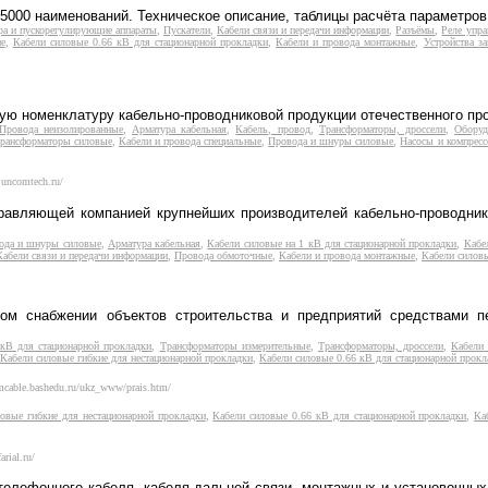
5000 наименований. Техническое описание, таблицы расчёта параметров
ра и пускорегулирующие аппараты
,
Пускатели
,
Кабели связи и передачи информации
,
Разъёмы
,
Реле упра
е
,
Кабели силовые 0.66 кВ для стационарной прокладки
,
Кабели и провода монтажные
,
Устройства з
ую номенклатуру кабельно-проводниковой продукции отечественного пр
Провода неизолированные
,
Арматура кабельная
,
Кабель, провод
,
Трансформаторы, дроссели
,
Оборуд
рансформаторы силовые
,
Кабели и провода специальные
,
Провода и шнуры силовые
,
Насосы и компрес
.uncomtech.ru/
правляющей компанией крупнейших производителей кабельно-проводник
ода и шнуры силовые
,
Арматура кабельная
,
Кабели силовые на 1 кВ для стационарной прокладки
,
Кабе
Кабели связи и передачи информации
,
Провода обмоточные
,
Кабели и провода монтажные
,
Кабели силовы
ом снабжении объектов строительства и предприятий средствами пе
 кВ для стационарной прокладки
,
Трансформаторы измерительные
,
Трансформаторы, дроссели
,
Кабели 
Кабели силовые гибкие для нестационарной прокладки
,
Кабели силовые 0.66 кВ для стационарной прокл
mcable.bashedu.ru/ukz_www/prais.htm/
овые гибкие для нестационарной прокладки
,
Кабели силовые 0.66 кВ для стационарной прокладки
,
Ка
arial.ru/
 телефонного кабеля, кабеля дальней связи, монтажных и установочны