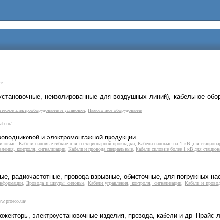
u/
установочные, неизолированные для воздушных линий), кабельное обо
ческое электрооборудование и установки
,
Намоточное оборудование
ab.ru/
проводниковой и электромонтажной продукции.
силовые
,
Кабели силовые гибкие для нестационарной прокладки
,
Кабели силовые на 1 кВ для стациона
вления, контроля, сигнализации
,
Кабели и провода специальные
,
Кабели силовые более 1 кВ для стацион
ые, радиочастотные, провода взрывные, обмоточные, для погружных нас
информации
,
Провода и шнуры силовые
,
Кабели управления, контроля, сигнализации
,
Кабели и прово
ww.proeco.ua/
ожекторы, электроустановочные изделия, провода, кабели и др. Прайс-