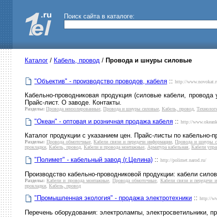
Поиск сайта в каталоге:
Каталог
/
Кабель, провод
/
Провода и шнуры силовые
"Объектив" - производство проводов, кабеля
::
http://www.novokat.r
Кабельно-проводниковая продукция (силовые кабели, провода 
Прайс-лист. О заводе. Контакты.
Разделы:
Провода неизолированные
,
Провода и шнуры силовые
,
Кабель, провод
,
Технологи
"Океан" - оптовая и розничная продажа кабеля
::
http://www.okeank
Каталог продукции с указанием цен. Прайс-листы по кабельно-
Разделы:
Провода обмоточные
,
Кабели связи и передачи информации
,
Провода и шнуры 
прокладки
,
Кабель, провод
,
Кабели и провода монтажные
,
Арматура кабельная
,
Кабели упра
"Полимет" - кабельный завод (г.Целина)
::
http://polimet.narod.ru/
Производство кабельно-проводниковой продукции: кабели силов
Разделы:
Кабели и провода монтажные
,
Провода обмоточные
,
Кабели связи и передачи 
прокладки
,
Кабель, провод
"Промышленная экология" - продажа электротехники
::
http://w
Перечень оборудования: электролампы, электросветильники, пр