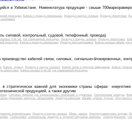
ийся в Узбекистане. Номенклатура продукции - свыше 700маркорамер
нарной прокладки
,
Кабели и провода специальные
,
Провода и шнуры силовые
,
Провода обмоточные
,
Ка
а монтажные
ль силовой, контрольный, судовой, телефонный; провода).
силовые 0.66 кВ для стационарной прокладки
,
Провода и шнуры силовые
,
Провода обмоточные
,
Каб
рной прокладки
,
Кабели и провода специальные
,
Провода неизолированные
,
Кабели силовые гибкие для н
 производство кабелей связи, силовых, сигнально-блокировочных, кон
е
,
Кабель, провод
,
Провода и шнуры силовые
,
Кабели связи и передачи информации
,
Кабели управлен
да обмоточные
,
Кабели силовые 0.66 кВ для стационарной прокладки
ь в стратегически важной для экономики страны сферах: энергетик
отехнической продукцией, а также другим
онные
,
Световые приборы для взрывоопасных помещений и рудничные
,
Осветительная арматура
,
Ком
абели управления, контроля, сигнализации
,
Арматура кабельная
,
Шкафы, пункты, пульты
,
Облучатели и
рматоры измерительные
,
Провода и шнуры силовые
,
Щиты, панели
,
Электроустановочные изделия
,
В
ещения
,
Светильники, осветительная арматура и пускорегулирующие аппараты
,
Электродвигатели
,
Сиг