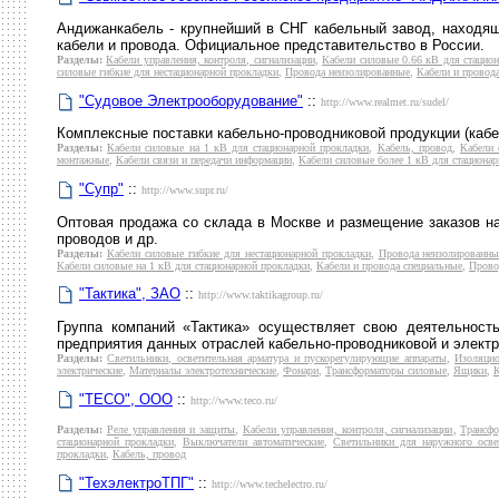
Андижанкабель - крупнейший в СНГ кабельный завод, находящ
кабели и провода. Официальное представительство в России.
Разделы:
Кабели управления, контроля, сигнализации
,
Кабели силовые 0.66 кВ для стацио
силовые гибкие для нестационарной прокладки
,
Провода неизолированные
,
Кабели и провод
"Судовое Электрооборудование"
::
http://www.realmet.ru/sudel/
Комплексные поставки кабельно-проводниковой продукции (кабе
Разделы:
Кабели силовые на 1 кВ для стационарной прокладки
,
Кабель, провод
,
Кабели 
монтажные
,
Кабели связи и передачи информации
,
Кабели силовые более 1 кВ для стациона
"Супр"
::
http://www.supr.ru/
Оптовая продажа со склада в Москве и размещение заказов на
проводов и др.
Разделы:
Кабели силовые гибкие для нестационарной прокладки
,
Провода неизолированны
Кабели силовые на 1 кВ для стационарной прокладки
,
Кабели и провода специальные
,
Прово
"Тактика", ЗАО
::
http://www.taktikagroup.ru/
Группа компаний «Тактика» осуществляет свою деятельност
предприятия данных отраслей кабельно-проводниковой и электр
Разделы:
Светильники, осветительная арматура и пускорегулирующие аппараты
,
Изоляци
электрические
,
Материалы электротехнические
,
Фонари
,
Трансформаторы силовые
,
Ящики
,
К
"ТЕСО", ООО
::
http://www.teco.ru/
Разделы:
Реле управления и защиты
,
Кабели управления, контроля, сигнализации
,
Трансфо
стационарной прокладки
,
Выключатели автоматические
,
Светильники для наружного осв
прокладки
,
Кабель, провод
"ТехэлектроТПГ"
::
http://www.techelectro.ru/