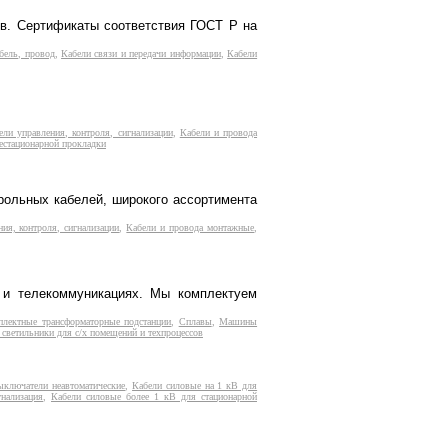
ов. Сертификаты соответствия ГОСТ Р на
бель, провод
,
Кабели связи и передачи информации
,
Кабели
ели управления, контроля, сигнализации
,
Кабели и провода
естационарной прокладки
трольных кабелей, широкого ассортимента
ия, контроля, сигнализации
,
Кабели и провода монтажные
,
е и телекоммуникациях. Мы комплектуем
плектные трансформаторные подстанции
,
Сплавы
,
Машины
 светильники для с/х помещений и техпроцессов
ыключатели неавтоматические
,
Кабели силовые на 1 кВ для
нализация
,
Кабели силовые более 1 кВ для стационарной