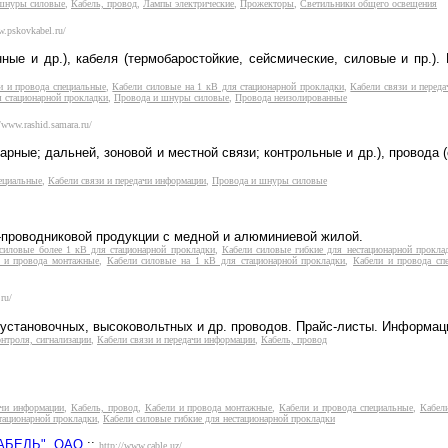
шнуры силовые
,
Кабель, провод
,
Лампы электрические
,
Прожекторы
,
Светильники общего освещения
w.pskovkabel.ru/
ые и др.), кабеля (термобаростойкие, сейсмические, силовые и пр.)
и и провода специальные
,
Кабели силовые на 1 кВ для стационарной прокладки
,
Кабели связи и перед
я стационарной прокладки
,
Провода и шнуры силовые
,
Провода неизолированные
//www.rashid.samara.ru/
ные; дальней, зоновой и местной связи; контрольные и др.), провода (
ециальные
,
Кабели связи и передачи информации
,
Провода и шнуры силовые
-проводниковой продукции с медной и алюминиевой жилой.
силовые более 1 кВ для стационарной прокладки
,
Кабели силовые гибкие для нестационарной прокла
 и провода монтажные
,
Кабели силовые на 1 кВ для стационарной прокладки
,
Кабели и провода сп
ru/
, установочных, высоковольтных и др. проводов. Прайс-листы. Информац
онтроля, сигнализации
,
Кабели связи и передачи информации
,
Кабель, провод
ачи информации
,
Кабель, провод
,
Кабели и провода монтажные
,
Кабели и провода специальные
,
Кабел
тационарной прокладки
,
Кабели силовые гибкие для нестационарной прокладки
КАБЕЛЬ", ОАО
::
http://www.cable.uz/