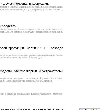
 и другая полезная информация.
вления и защиты
,
Кабели силовые на 1 кВ для стационарной
ащитного отключения (УЗО) и дифференциальные автоматы
,
оизводства.
ование насосное (насосы, агрегаты и установки насосные)
,
соры
,
Кабели силовые гибкие для нестационарной прокладки
,
овой продукции России и СНГ – заводов
ли силовые более 1 кВ для стационарной прокладки
,
Кабели
е гибкие для нестационарной прокладки
редачи электроэнергии и устройствами
управления, контроля, сигнализации
,
Провода обмоточные
,
адки
,
Провода и шнуры силовые
,
Кабель, провод
бели и провода специальные
,
Кабели управления, контроля,
х проводов, силовых кабелей и др. Можно