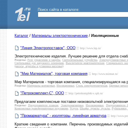
Поиск сайта в каталоге:
Каталог
/
Материалы электротехнические
/
Изоляционные
"Линия Электропоставок", ООО
::
http://www.lep.ru/
Электротехнические изделия. Лучшее решение для отдела снаб
Разделы:
Реле управления и защиты
,
Светосигнальные устройства
,
Электроустановочные 
Светильники для наружного освещения
,
Выключатели неавтоматические
,
Специального наз
(насосы, агрегаты и установки насосные)
"Мир Материалов", торговая компания
::
http://www.mirmat.ru/
Мир Материалов - торговая компания, специализирующаяся на 
Разделы:
Материалы контактные
,
Изоляционные
,
Сталь электротехническая
,
Цветные метал
"Петрокомплект-С", ООО
::
http://petrokomplekt-s.spb.ru/
Предлагаем комплексные поставки низковольтной электротехнич
Разделы:
Предохранители плавкие
,
Электромагнитные
,
Изоляционные
,
Предохранители 
Комплектные трансформаторные подстанции
,
Услуги
,
Шкафы, пункты, пульты
,
Рубильники, 
"Промарматура" - изоляторы, линейная арматура
::
http://www.pr
Краткие сведения о компании. Перечень производимых изделий