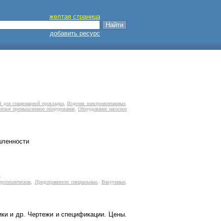
желтая страница
добавить ресурс
В для стационарной прокладки
,
Изделия электромонтажные
,
ческое промышленное оборудование
,
Оборудование насосное
шленности
.
ротехнические
,
Предохранители специальные
,
Вакуумные
,
ики и др. Чертежи и спецификации. Цены.