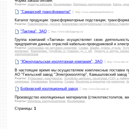
Форма заказа онлайн.
Разделы:
Арматура кабельная
,
Изоляционные
,
Материалы электротехнические
,
Кабель, про
"Самарский трансформатор"
::
http://www.samaratransformer.ru/
Каталог продукции: трансформаторные подстанции, трансформато
Разделы:
Трансформаторы, дроссели
,
Комплектные распределительные устройства и трансфо
"Тактика", ЗАО
::
http://www.taktikagroup.ru/
Группа компаний «Тактика» осуществляет свою деятельност
предприятия данных отраслей кабельно-проводниковой и электр
Разделы:
Светильники для наружного освещения
,
Сплавы
,
Шкафы, пункты, пульты
,
Услу
контактные
,
Комплектные устройства и установки до 1 кВ
,
Провода и шнуры силовы
электротехническая
"Южноуральская изоляторная компания", ЗАО
::
http://www.uik.ru/
В настоящее время мы осуществляем комплексные поставки пр
АО "Гжельский завод "Электроизолятор", Камышловский завод 
Разделы:
Рубильники, разъединители
,
Устройства защитного отключения (УЗО) и диффер
стеатитовые
,
Герсиконовые
,
Изоляторы
,
Сплавы
,
Изоляторы и прокладки для резисторов
,
Ав
Бобровский изоляционный завод
::
http://www.biz-ural.ru/
Производство изоляционных материалов (стеклотекстолитов, мик
Разделы:
Материалы электротехнические
,
Изоляционные
Страницы:
1