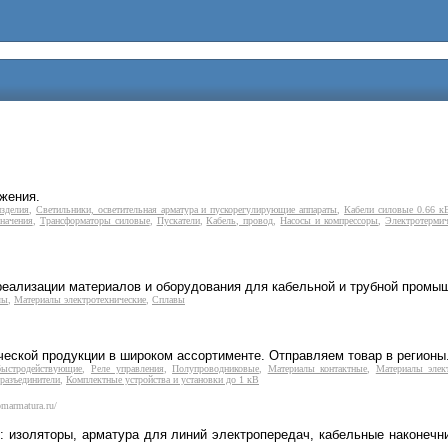
жения.
изделия
,
Светильники, осветительная арматура и пускорегулирующие аппараты
,
Кабели силовые 0.66 к
начения
,
Трансформаторы силовые
,
Пускатели
,
Кабель, провод
,
Насосы и компрессоры
,
Электротерми
реализации материалов и оборудования для кабельной и трубной промы
лы
,
Материалы электротехнические
,
Сплавы
еской продукции в широком ассортименте. Отправляем товар в регионы
быстродействующие
,
Реле управления
,
Полупроводниковые
,
Материалы контактные
,
Материалы элект
разъединители
,
Комплектные устройства и установки до 1 кВ
omarmatura.ru/
: изоляторы, арматура для линий электропередач, кабельные наконечн