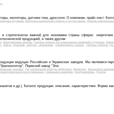
вод
ры, изоляторы, датчики тока, дроссели. О компании, прайс-лист. Конт
рматорные подстанции
,
Контрольно-измерительные приборы и средства защиты
,
Приборы измерительные
ь в стратегически важной для экономики страны сферах: энергетик
отехнической продукцией, а также другим
ги
,
Коммутационные аппараты
,
Световые приборы для взрывоопасных помещений и рудничные
,
Кабели
е
,
Кабели управления, контроля, сигнализации
,
Трансформаторы силовые
,
Световые приборы для 
одукции ведущих Российских и Украинских заводов. Мы являемся парт
"Урализолятор", Пермский завод "Эли
енциальные автоматы
,
Для осветительной арматуры фарфоровые
,
Контакторы
,
Выключатели неавтомат
томатические выключатели специальные
,
Специального назначения
,
Электромагнитные
,
Дроссели
анитов и др.). Каталог продукции: описания, характеристики. Форма зак