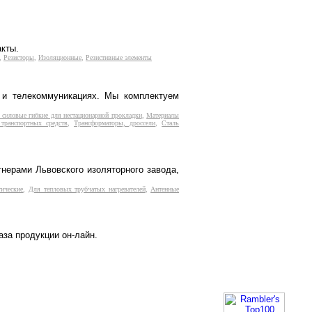
акты.
,
Резисторы
,
Изоляционные
,
Резистивные элементы
е и телекоммуникациях. Мы комплектуем
 силовые гибкие для нестационарной прокладки
,
Материалы
транспортных средств
,
Трансформаторы, дроссели
,
Сталь
нерами Львовского изоляторного завода,
ические
,
Для тепловых трубчатых нагревателей
,
Антенные
аза продукции он-лайн.