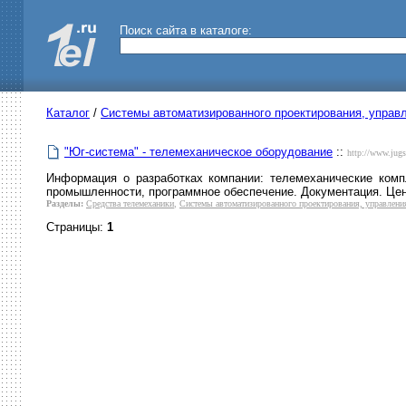
Поиск сайта в каталоге:
Каталог
/
Системы автоматизированного проектирования, управл
"Юг-система" - телемеханическое оборудование
::
http://www.jugs
Информация о разработках компании: телемеханические ком
промышленности, программное обеспечение. Документация. Цен
Разделы:
Средства телемеханики
,
Системы автоматизированного проектирования, управлени
Страницы:
1