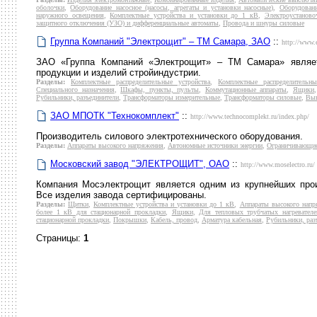
оболочки
,
Оборудование насосное (насосы, агрегаты и установки насосные)
,
Оборудован
наружного освещения
,
Комплектные устройства и установки до 1 кВ
,
Электроустаново
защитного отключения (УЗО) и дифференциальные автоматы
,
Провода и шнуры силовые
Группа Компаний "Электрощит" – ТМ Самара, ЗАО
::
http://www.e
ЗАО «Группа Компаний «Электрощит» – ТМ Самара» являет
продукции и изделий стройиндустрии.
Разделы:
Комплектные распределительные устройства
,
Комплектные распределительн
Специального назначения
,
Шкафы, пункты, пульты
,
Коммутационные аппараты
,
Ящики
Рубильники, разъединители
,
Трансформаторы измерительные
,
Трансформаторы силовые
,
Вык
ЗАО МПОТК "Технокомплект"
::
http://www.technocomplekt.ru/index.php/
Производитель силового электротехнического оборудования.
Разделы:
Аппараты высокого напряжения
,
Автономные источники энергии
,
Ограничивающие
Московский завод "ЭЛЕКТРОЩИТ", ОАО
::
http://www.moselectro.ru/
Компания Мосэлектрощит является одним из крупнейших прои
Все изделия завода сертифицированы.
Разделы:
Щитки
,
Комплектные устройства и установки до 1 кВ
,
Аппараты высокого напр
более 1 кВ для стационарной прокладки
,
Ящики
,
Для тепловых трубчатых нагревателе
стационарной прокладки
,
Покрышки
,
Кабель, провод
,
Арматура кабельная
,
Рубильники, раз
Страницы:
1