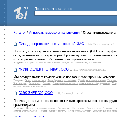
Поиск сайта в каталоге:
Каталог
/
Аппараты высокого напряжения
/
Ограничивающие а
"Завод энергозащитных устройств", ЗАО
::
http://www.porcelain.ru/
Производство ограничителей перенапряжения (ОПН) в фарфо
оксидно-цинковых варисторов.Производство ограничителей
изоляции на основе собственных оксидно-цинковых
Разделы:
Аппараты высокого напряжения
,
Услуги
,
Ограничивающие аппараты
"МИКРОЭЛЕКТРОНИКА", ООО
::
http://www.microelectronica.ru/
Мы осуществляем комплексные поставки электронных компонент
Разделы:
Электромагнитные
,
Трансформаторы силовые
,
Приборы измерительные
,
Реле за
Контакторы
,
Резисторы
,
Ящики
,
Электротермическое промышленное оборудование
,
Услу
пускорегулирующие аппараты
"ОЭК-ЭНЕРГО", ООО
::
http://www.optelcom.ru/
Производство и оптовые поставки электротехнического оборудо
производства.
Разделы:
Щитки
,
Электромагнитные
,
Вакуумные
,
Проходные
,
Вентиляторы
,
Аппараты в
Лампы электрические
,
Шкафы, пункты, пульты
,
Вентиляторы осевые
,
Коммутационные аппа