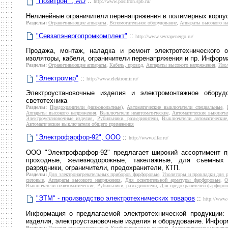
"Позитрон" , АО
::
http://www.positron.spb.ru/
Нелинейные ограничители перенапряжения в полимерных корпус
Разделы:
Ограничивающие аппараты
,
Вспомогательное оборудование
,
Аппараты высокого н
"Севзапэнергопромкомплект"
::
http://www.sevzapenergo.ru/
Продажа, монтаж, наладка и ремонт электротехнического о
изоляторы, кабели, ограничители перенапряжения и пр. Информ
Разделы:
Ограничивающие аппараты
,
Кабель, провод
,
Аппараты высокого напряжения
,
Изо
"Электромир"
::
http://www.elektromir.ru/
Электроустановочные изделия и электромонтажное оборуд
светотехника
Разделы:
Предохранители (низковольтные)
,
Автоматические выключатели специальные
,
Аппараты высокого напряжения
,
Выключатели неавтоматические
,
Автоматические выключа
Электроустановочные изделия
,
Рубильники, разъединители
,
Выключатели автоматические
Автоматические выключатели общего применения
"Электрофарфор-92", ООО
::
http://www.elfar.ru/
ООО "Электрофарфор-92" предлагает широкий ассортимент п
проходные, железнодорожные, такелажные, для съемных 
разрядники, ограничители, предохранители, КТП.
Разделы:
Для электронагревательных приборов фарфоровые
,
Изоляторы и прокладки для р
силовые
,
Аппараты высокого напряжения
,
Для осветительной арматуры фарфоровые
,
О
Выключатели неавтоматические
,
Рубильники, разъединители
,
Для предохранителей фарфоро
"ЭТМ" - производство электротехнических товаров
::
http://www.
Информация о предлагаемой электротехнической продукции: к
изделия, электроустановочные изделия и оборудование. Инфор
Разделы:
Изделия электромонтажные
,
Комбинированные изделия
,
Автоматические выключат